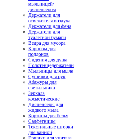
мыльницей/
диспенсером
Держатели для
освежителя воздуха
Держатели для фена
Держатели для
туалетной бумаги
Ведра для мусора
Карнизы для
поддонов
Сидения для душа
Полотенцедержатели
Мыльницы для мыла
Сушилки для рук
Абажуры для
светильника
Зеркала
косметические
Диспенсеры для
жидкого мыла
Корзины для белья
Салфетницы
Текстильные шторки
для ванной
Ершики для унитаза