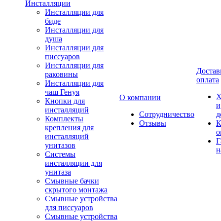
Инсталляции
Инсталляции для
биде
Инсталляции для
душа
Инсталляции для
писсуаров
Инсталляции для
Достав
раковины
оплата
Инсталляции для
чаш Генуя
Х
О компании
Кнопки для
и
инсталляций
Сотрудничество
д
Комплекты
Отзывы
К
крепления для
о
инсталляций
Г
унитазов
н
Системы
инсталляции для
унитаза
Смывные бачки
скрытого монтажа
Смывные устройства
для писсуаров
Смывные устройства