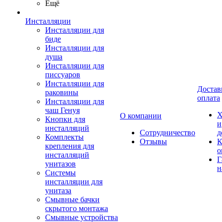
Ещё
Инсталляции
Инсталляции для
биде
Инсталляции для
душа
Инсталляции для
писсуаров
Инсталляции для
Достав
раковины
оплата
Инсталляции для
чаш Генуя
Х
О компании
Кнопки для
и
инсталляций
Сотрудничество
д
Комплекты
Отзывы
К
крепления для
о
инсталляций
Г
унитазов
н
Системы
инсталляции для
унитаза
Смывные бачки
скрытого монтажа
Смывные устройства