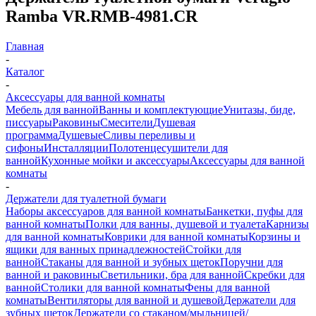
Ramba VR.RMB-4981.CR
Главная
-
Каталог
-
Аксессуары для ванной комнаты
Мебель для ванной
Ванны и комплектующие
Унитазы, биде,
писсуары
Раковины
Смесители
Душевая
программа
Душевые
Сливы переливы и
сифоны
Инсталляции
Полотенцесушители для
ванной
Кухонные мойки и аксессуары
Аксессуары для ванной
комнаты
-
Держатели для туалетной бумаги
Наборы аксессуаров для ванной комнаты
Банкетки, пуфы для
ванной комнаты
Полки для ванны, душевой и туалета
Карнизы
для ванной комнаты
Коврики для ванной комнаты
Корзины и
ящики для ванных принадлежностей
Стойки для
ванной
Стаканы для ванной и зубных щеток
Поручни для
ванной и раковины
Светильники, бра для ванной
Скребки для
ванной
Столики для ванной комнаты
Фены для ванной
комнаты
Вентиляторы для ванной и душевой
Держатели для
зубных щеток
Держатели со стаканом/мыльницей/