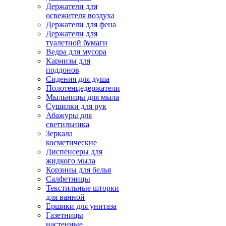
Держатели для
освежителя воздуха
Держатели для фена
Держатели для
туалетной бумаги
Ведра для мусора
Карнизы для
поддонов
Сидения для душа
Полотенцедержатели
Мыльницы для мыла
Сушилки для рук
Абажуры для
светильника
Зеркала
косметические
Диспенсеры для
жидкого мыла
Корзины для белья
Салфетницы
Текстильные шторки
для ванной
Ершики для унитаза
Газетницы
настенные