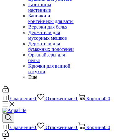
Газетницы
настенные
Баночки и
контейнеры для ваты
Веревки для белья
Держатели для
мусорных мешков
Держатели для
бумажных полотенец
Органайзеры для
белья
Крючки для ванной
и кухни
Ещё
Сравнение
0
Отложенные
0
Корзина
0
0
Сравнение
0
Отложенные
0
Корзина
0
0