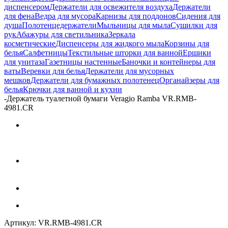
диспенсером
Держатели для освежителя воздуха
Держатели
для фена
Ведра для мусора
Карнизы для поддонов
Сидения для
душа
Полотенцедержатели
Мыльницы для мыла
Сушилки для
рук
Абажуры для светильника
Зеркала
косметические
Диспенсеры для жидкого мыла
Корзины для
белья
Салфетницы
Текстильные шторки для ванной
Ершики
для унитаза
Газетницы настенные
Баночки и контейнеры для
ваты
Веревки для белья
Держатели для мусорных
мешков
Держатели для бумажных полотенец
Органайзеры для
белья
Крючки для ванной и кухни
-
Держатель туалетной бумаги Veragio Ramba VR.RMB-
4981.CR
Артикул:
VR.RMB-4981.CR