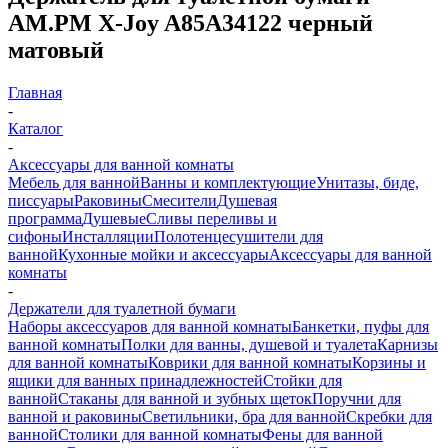
AM.PM X-Joy A85A34122 черный
матовый
Главная
-
Каталог
-
Аксессуары для ванной комнаты
Мебель для ванной
Ванны и комплектующие
Унитазы, биде,
писсуары
Раковины
Смесители
Душевая
программа
Душевые
Сливы переливы и
сифоны
Инсталляции
Полотенцесушители для
ванной
Кухонные мойки и аксессуары
Аксессуары для ванной
комнаты
-
Держатели для туалетной бумаги
Наборы аксессуаров для ванной комнаты
Банкетки, пуфы для
ванной комнаты
Полки для ванны, душевой и туалета
Карнизы
для ванной комнаты
Коврики для ванной комнаты
Корзины и
ящики для ванных принадлежностей
Стойки для
ванной
Стаканы для ванной и зубных щеток
Поручни для
ванной и раковины
Светильники, бра для ванной
Скребки для
ванной
Столики для ванной комнаты
Фены для ванной