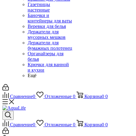
Газетницы
настенные
Баночки и
контейнеры для ваты
Веревки для белья
Держатели для
мусорных мешков
Держатели для
бумажных полотенец
Органайзеры для
белья
Крючки для ванной
и кухни
Ещё
Сравнение
0
Отложенные
0
Корзина
0
0
Сравнение
0
Отложенные
0
Корзина
0
0