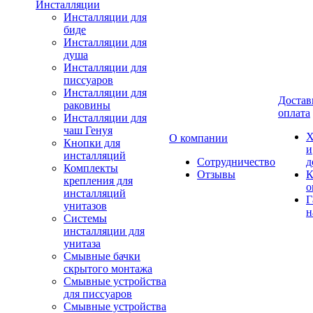
Инсталляции
Инсталляции для
биде
Инсталляции для
душа
Инсталляции для
писсуаров
Инсталляции для
Достав
раковины
оплата
Инсталляции для
чаш Генуя
Х
О компании
Кнопки для
и
инсталляций
Сотрудничество
д
Комплекты
Отзывы
К
крепления для
о
инсталляций
Г
унитазов
н
Системы
инсталляции для
унитаза
Смывные бачки
скрытого монтажа
Смывные устройства
для писсуаров
Смывные устройства