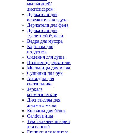
мыльницей/
диспенсером
Держатели для
освежителя воздуха
Держатели для фена
Держатели для
туалетной бумаги
Ведра для мусора
Карнизы для
поддонов
Сидения для душа
Полотенцедержатели
Мыльницы для мыла
Сушилки для рук
Абажуры для
светильника
Зеркала
косметические
Диспенсеры для
жидкого мыла
Корзины для белья
Салфетницы
Текстильные шторки
для ванной
Ершики для унитаза