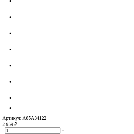
Артикул:
A85A34122
2 959
₽
-
+