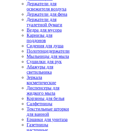
Держатели для
освежителя воздуха
Держатели для фена
Держатели для
туалетной бумаги
Ведра для мусора
Карнизы для
поддонов
Сидения для душа
Полотенцедержатели
Мыльницы для мыла
Сушилки для рук
Абажуры для
светильника
Зеркала
косметические
Диспенсеры для
жидкого мыла
Корзины для белья
Салфетницы
Текстильные шторки
для ванной
Ершики для унитаза
Газетницы
настенные