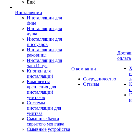
Ещё
Инсталляции
Инсталляции для
биде
Инсталляции для
душа
Инсталляции для
писсуаров
Инсталляции для
Достав
раковины
оплата
Инсталляции для
чаш Генуя
Х
О компании
Кнопки для
и
инсталляций
Сотрудничество
д
Комплекты
Отзывы
К
крепления для
о
инсталляций
Г
унитазов
н
Системы
инсталляции для
унитаза
Смывные бачки
скрытого монтажа
Смывные устройства