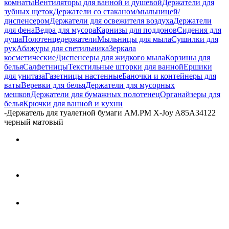
комнаты
Вентиляторы для ванной и душевой
Держатели для
зубных щеток
Держатели со стаканом/мыльницей/
диспенсером
Держатели для освежителя воздуха
Держатели
для фена
Ведра для мусора
Карнизы для поддонов
Сидения для
душа
Полотенцедержатели
Мыльницы для мыла
Сушилки для
рук
Абажуры для светильника
Зеркала
косметические
Диспенсеры для жидкого мыла
Корзины для
белья
Салфетницы
Текстильные шторки для ванной
Ершики
для унитаза
Газетницы настенные
Баночки и контейнеры для
ваты
Веревки для белья
Держатели для мусорных
мешков
Держатели для бумажных полотенец
Органайзеры для
белья
Крючки для ванной и кухни
-
Держатель для туалетной бумаги AM.PM X-Joy A85A34122
черный матовый