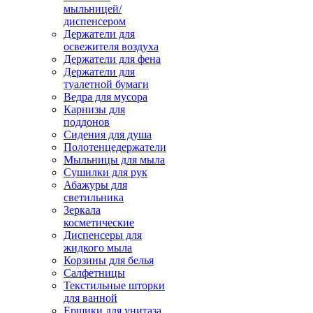
мыльницей/
диспенсером
Держатели для
освежителя воздуха
Держатели для фена
Держатели для
туалетной бумаги
Ведра для мусора
Карнизы для
поддонов
Сидения для душа
Полотенцедержатели
Мыльницы для мыла
Сушилки для рук
Абажуры для
светильника
Зеркала
косметические
Диспенсеры для
жидкого мыла
Корзины для белья
Салфетницы
Текстильные шторки
для ванной
Ершики для унитаза