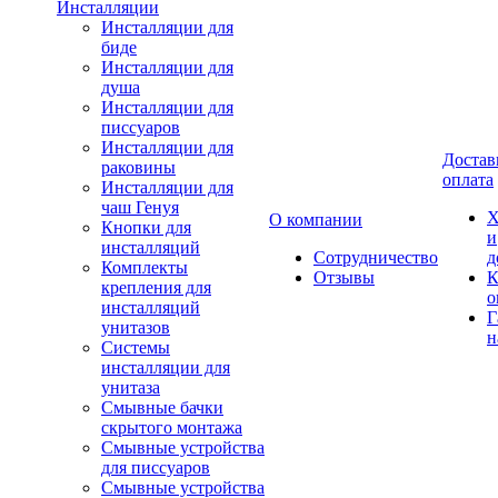
Инсталляции
Инсталляции для
биде
Инсталляции для
душа
Инсталляции для
писсуаров
Инсталляции для
Достав
раковины
оплата
Инсталляции для
чаш Генуя
Х
О компании
Кнопки для
и
инсталляций
Сотрудничество
д
Комплекты
Отзывы
К
крепления для
о
инсталляций
Г
унитазов
н
Системы
инсталляции для
унитаза
Смывные бачки
скрытого монтажа
Смывные устройства
для писсуаров
Смывные устройства