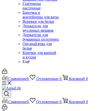
Газетницы
настенные
Баночки и
контейнеры для ваты
Веревки для белья
Держатели для
мусорных мешков
Держатели для
бумажных полотенец
Органайзеры для
белья
Крючки для ванной
и кухни
Ещё
Сравнение
0
Отложенные
0
Корзина
0
0
Сравнение
0
Отложенные
0
Корзина
0
0