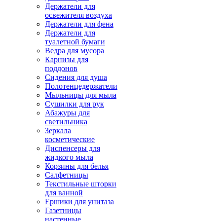
Держатели для
освежителя воздуха
Держатели для фена
Держатели для
туалетной бумаги
Ведра для мусора
Карнизы для
поддонов
Сидения для душа
Полотенцедержатели
Мыльницы для мыла
Сушилки для рук
Абажуры для
светильника
Зеркала
косметические
Диспенсеры для
жидкого мыла
Корзины для белья
Салфетницы
Текстильные шторки
для ванной
Ершики для унитаза
Газетницы
настенные