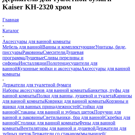
Kaiser KH-2320 хром
Главная
-
Каталог
-
Аксессуары для ванной комнаты
Мебель для ванной
Ванны и комплектующие
Унитазы, биде,
писсуары
Раковины
Смесители
Душевая
программа
Душевые
Сливы переливы и
сифоны
Инсталляции
Полотенцесушители для
ванной
Кухонные мойки и аксессуары
Аксессуары для ванной
комнаты
-
Держатели для туалетной бумаги
Наборы аксессуаров для ванной комнаты
Банкетки, пуфы для
ванной комнаты
Полки для ванны, душевой и туалета
Карнизы
для ванной комнаты
Коврики для ванной комнаты
Корзины и
ящики для ванных принадлежностей
Стойки для
ванной
Стаканы для ванной и зубных щеток
Поручни для
ванной и раковины
Светильники, бра для ванной
Скребки для
ванной
Столики для ванной комнаты
Фены для ванной
комнаты
Вентиляторы для ванной и душевой
Держатели для
зубных щеток
Держатели со стаканом/мыльницей/