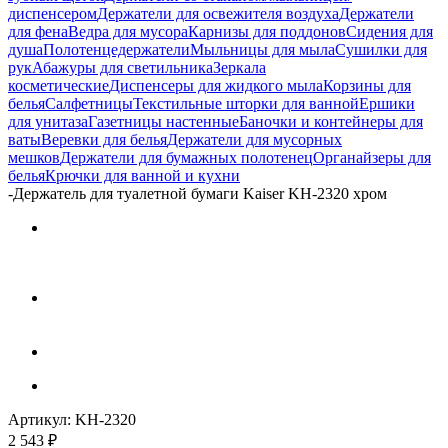
диспенсером
Держатели для освежителя воздуха
Держатели
для фена
Ведра для мусора
Карнизы для поддонов
Сидения для
душа
Полотенцедержатели
Мыльницы для мыла
Сушилки для
рук
Абажуры для светильника
Зеркала
косметические
Диспенсеры для жидкого мыла
Корзины для
белья
Салфетницы
Текстильные шторки для ванной
Ершики
для унитаза
Газетницы настенные
Баночки и контейнеры для
ваты
Веревки для белья
Держатели для мусорных
мешков
Держатели для бумажных полотенец
Органайзеры для
белья
Крючки для ванной и кухни
-
Держатель для туалетной бумаги Kaiser KH-2320 хром
Артикул:
KH-2320
2 543
₽