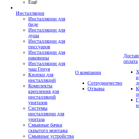
Ещё
Инсталляции
Инсталляции для
биде
Инсталляции для
душа
Инсталляции для
писсуаров
Инсталляции для
Достав
раковины
оплата
Инсталляции для
чаш Генуя
Х
О компании
Кнопки для
и
инсталляций
Сотрудничество
д
Комплекты
Отзывы
К
крепления для
о
инсталляций
Г
унитазов
н
Системы
инсталляции для
унитаза
Смывные бачки
скрытого монтажа
Смывные устройства