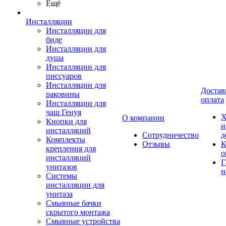
Ещё
Инсталляции
Инсталляции для
биде
Инсталляции для
душа
Инсталляции для
писсуаров
Инсталляции для
Достав
раковины
оплата
Инсталляции для
чаш Генуя
Х
О компании
Кнопки для
и
инсталляций
Сотрудничество
д
Комплекты
Отзывы
К
крепления для
о
инсталляций
Г
унитазов
н
Системы
инсталляции для
унитаза
Смывные бачки
скрытого монтажа
Смывные устройства