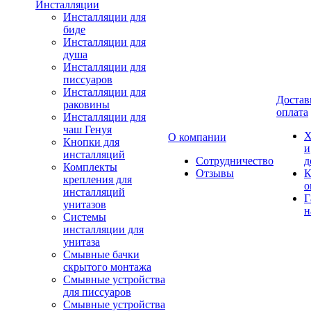
Инсталляции
Инсталляции для
биде
Инсталляции для
душа
Инсталляции для
писсуаров
Инсталляции для
Достав
раковины
оплата
Инсталляции для
чаш Генуя
Х
О компании
Кнопки для
и
инсталляций
Сотрудничество
д
Комплекты
Отзывы
К
крепления для
о
инсталляций
Г
унитазов
н
Системы
инсталляции для
унитаза
Смывные бачки
скрытого монтажа
Смывные устройства
для писсуаров
Смывные устройства