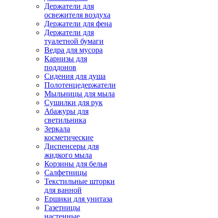
Держатели для
освежителя воздуха
Держатели для фена
Держатели для
туалетной бумаги
Ведра для мусора
Карнизы для
поддонов
Сидения для душа
Полотенцедержатели
Мыльницы для мыла
Сушилки для рук
Абажуры для
светильника
Зеркала
косметические
Диспенсеры для
жидкого мыла
Корзины для белья
Салфетницы
Текстильные шторки
для ванной
Ершики для унитаза
Газетницы
настенные