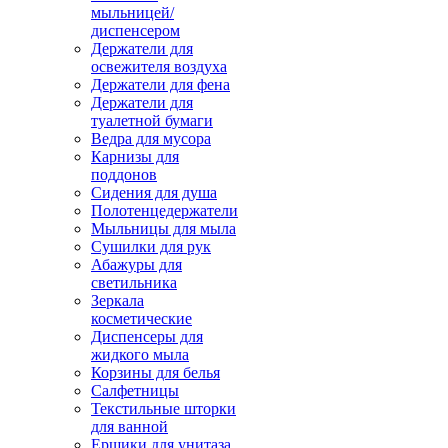
мыльницей/
диспенсером
Держатели для
освежителя воздуха
Держатели для фена
Держатели для
туалетной бумаги
Ведра для мусора
Карнизы для
поддонов
Сидения для душа
Полотенцедержатели
Мыльницы для мыла
Сушилки для рук
Абажуры для
светильника
Зеркала
косметические
Диспенсеры для
жидкого мыла
Корзины для белья
Салфетницы
Текстильные шторки
для ванной
Ершики для унитаза