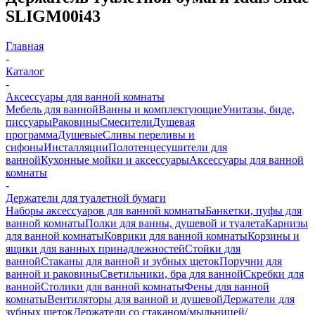
SLIGM00i43
Главная
-
Каталог
-
Аксессуары для ванной комнаты
Мебель для ванной
Ванны и комплектующие
Унитазы, биде,
писсуары
Раковины
Смесители
Душевая
программа
Душевые
Сливы переливы и
сифоны
Инсталляции
Полотенцесушители для
ванной
Кухонные мойки и аксессуары
Аксессуары для ванной
комнаты
-
Держатели для туалетной бумаги
Наборы аксессуаров для ванной комнаты
Банкетки, пуфы для
ванной комнаты
Полки для ванны, душевой и туалета
Карнизы
для ванной комнаты
Коврики для ванной комнаты
Корзины и
ящики для ванных принадлежностей
Стойки для
ванной
Стаканы для ванной и зубных щеток
Поручни для
ванной и раковины
Светильники, бра для ванной
Скребки для
ванной
Столики для ванной комнаты
Фены для ванной
комнаты
Вентиляторы для ванной и душевой
Держатели для
зубных щеток
Держатели со стаканом/мыльницей/