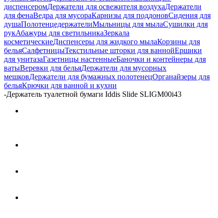
диспенсером
Держатели для освежителя воздуха
Держатели
для фена
Ведра для мусора
Карнизы для поддонов
Сидения для
душа
Полотенцедержатели
Мыльницы для мыла
Сушилки для
рук
Абажуры для светильника
Зеркала
косметические
Диспенсеры для жидкого мыла
Корзины для
белья
Салфетницы
Текстильные шторки для ванной
Ершики
для унитаза
Газетницы настенные
Баночки и контейнеры для
ваты
Веревки для белья
Держатели для мусорных
мешков
Держатели для бумажных полотенец
Органайзеры для
белья
Крючки для ванной и кухни
-
Держатель туалетной бумаги Iddis Slide SLIGM00i43