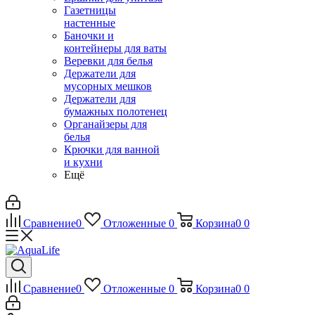
Газетницы
настенные
Баночки и
контейнеры для ваты
Веревки для белья
Держатели для
мусорных мешков
Держатели для
бумажных полотенец
Органайзеры для
белья
Крючки для ванной
и кухни
Ещё
Сравнение
0
Отложенные
0
Корзина
0
0
Сравнение
0
Отложенные
0
Корзина
0
0