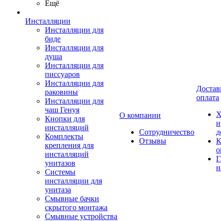
Ещё
Инсталляции
Инсталляции для
биде
Инсталляции для
душа
Инсталляции для
писсуаров
Инсталляции для
Достав
раковины
оплата
Инсталляции для
чаш Генуя
Х
О компании
Кнопки для
и
инсталляций
Сотрудничество
д
Комплекты
Отзывы
К
крепления для
о
инсталляций
Г
унитазов
н
Системы
инсталляции для
унитаза
Смывные бачки
скрытого монтажа
Смывные устройства