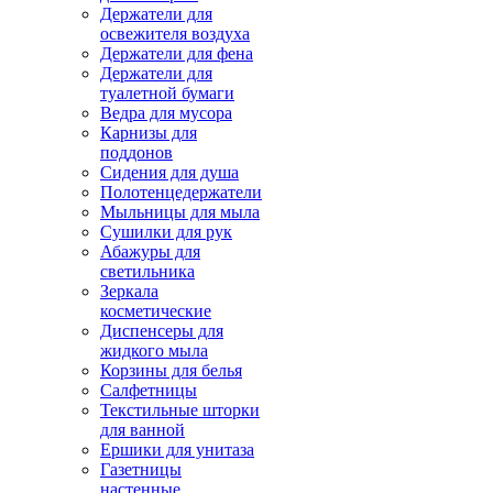
Держатели для
освежителя воздуха
Держатели для фена
Держатели для
туалетной бумаги
Ведра для мусора
Карнизы для
поддонов
Сидения для душа
Полотенцедержатели
Мыльницы для мыла
Сушилки для рук
Абажуры для
светильника
Зеркала
косметические
Диспенсеры для
жидкого мыла
Корзины для белья
Салфетницы
Текстильные шторки
для ванной
Ершики для унитаза
Газетницы
настенные