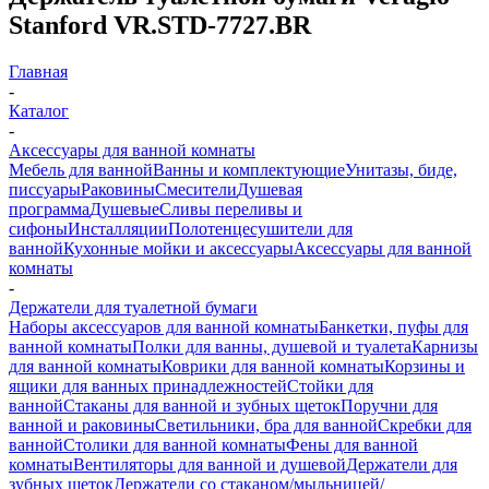
Stanford VR.STD-7727.BR
Главная
-
Каталог
-
Аксессуары для ванной комнаты
Мебель для ванной
Ванны и комплектующие
Унитазы, биде,
писсуары
Раковины
Смесители
Душевая
программа
Душевые
Сливы переливы и
сифоны
Инсталляции
Полотенцесушители для
ванной
Кухонные мойки и аксессуары
Аксессуары для ванной
комнаты
-
Держатели для туалетной бумаги
Наборы аксессуаров для ванной комнаты
Банкетки, пуфы для
ванной комнаты
Полки для ванны, душевой и туалета
Карнизы
для ванной комнаты
Коврики для ванной комнаты
Корзины и
ящики для ванных принадлежностей
Стойки для
ванной
Стаканы для ванной и зубных щеток
Поручни для
ванной и раковины
Светильники, бра для ванной
Скребки для
ванной
Столики для ванной комнаты
Фены для ванной
комнаты
Вентиляторы для ванной и душевой
Держатели для
зубных щеток
Держатели со стаканом/мыльницей/