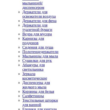
мыльницей/
диспенсером
Держатели для
освежителя воздуха
Держатели для фена
Держатели для
туалетной бумаги
Ведра для мусора
Карнизы для
поддонов
Сидения для душа
Полотенцедержатели
Мыльницы для мыла
Сушилки для рук
Абажуры для
светильника
Зеркала
косметические
Диспенсеры для
жидкого мыла
Корзины для белья
Салфетницы
Текстильные шторки
для ванной
Ершики для унитаза