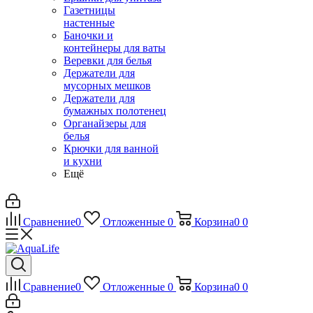
Газетницы
настенные
Баночки и
контейнеры для ваты
Веревки для белья
Держатели для
мусорных мешков
Держатели для
бумажных полотенец
Органайзеры для
белья
Крючки для ванной
и кухни
Ещё
Сравнение
0
Отложенные
0
Корзина
0
0
Сравнение
0
Отложенные
0
Корзина
0
0