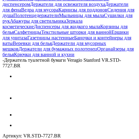
диспенсером
Держатели для освежителя воздуха
Держатели
для фена
Ведра для мусора
Карнизы для поддонов
Сидения для
душа
Полотенцедержатели
Мыльницы для мыла
Сушилки для
рук
Абажуры для светильника
Зеркала
косметические
Диспенсеры для жидкого мыла
Корзины для
белья
Салфетницы
Текстильные шторки для ванной
Ершики
для унитаза
Газетницы настенные
Баночки и контейнеры для
ваты
Веревки для белья
Держатели для мусорных
мешков
Держатели для бумажных полотенец
Органайзеры для
белья
Крючки для ванной и кухни
-
Держатель туалетной бумаги Veragio Stanford VR.STD-
7727.BR
Артикул:
VR.STD-7727.BR