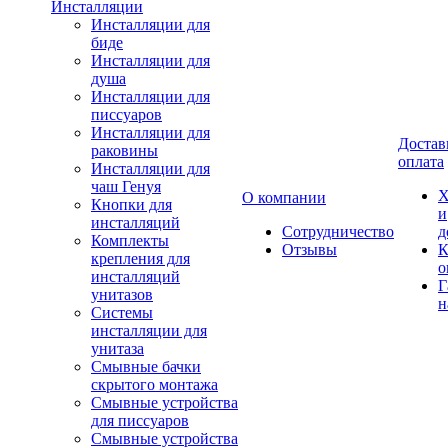
Инсталляции
Инсталляции для
биде
Инсталляции для
душа
Инсталляции для
писсуаров
Инсталляции для
Достав
раковины
оплата
Инсталляции для
чаш Генуя
Х
О компании
Кнопки для
и
инсталляций
Сотрудничество
д
Комплекты
Отзывы
К
крепления для
о
инсталляций
Г
унитазов
н
Системы
инсталляции для
унитаза
Смывные бачки
скрытого монтажа
Смывные устройства
для писсуаров
Смывные устройства