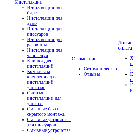
Инсталляции
Инсталляции для
биде
Инсталляции для
душа
Инсталляции для
писсуаров
Инсталляции для
Достав
раковины
оплата
Инсталляции для
чаш Генуя
Х
О компании
Кнопки для
и
инсталляций
Сотрудничество
д
Комплекты
Отзывы
К
крепления для
о
инсталляций
Г
унитазов
н
Системы
инсталляции для
унитаза
Смывные бачки
скрытого монтажа
Смывные устройства
для писсуаров
Смывные устройства