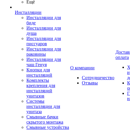
Ещё
Инсталляции
Инсталляции для
биде
Инсталляции для
душа
Инсталляции для
писсуаров
Инсталляции для
Достав
раковины
оплата
Инсталляции для
чаш Генуя
Х
О компании
Кнопки для
и
инсталляций
Сотрудничество
д
Комплекты
Отзывы
К
крепления для
о
инсталляций
Г
унитазов
н
Системы
инсталляции для
унитаза
Смывные бачки
скрытого монтажа
Смывные устройства