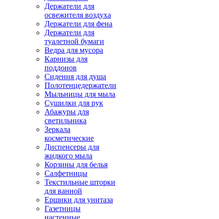
Держатели для
освежителя воздуха
Держатели для фена
Держатели для
туалетной бумаги
Ведра для мусора
Карнизы для
поддонов
Сидения для душа
Полотенцедержатели
Мыльницы для мыла
Сушилки для рук
Абажуры для
светильника
Зеркала
косметические
Диспенсеры для
жидкого мыла
Корзины для белья
Салфетницы
Текстильные шторки
для ванной
Ершики для унитаза
Газетницы
настенные