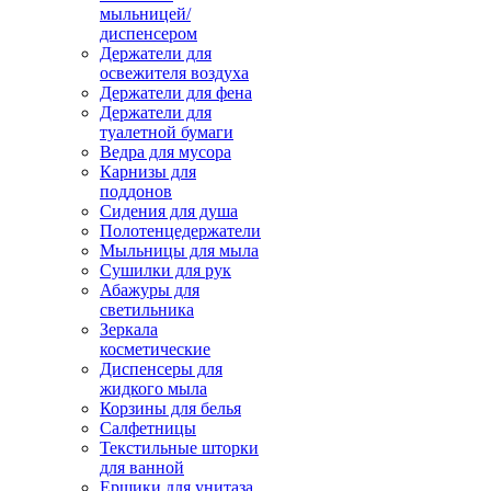
мыльницей/
диспенсером
Держатели для
освежителя воздуха
Держатели для фена
Держатели для
туалетной бумаги
Ведра для мусора
Карнизы для
поддонов
Сидения для душа
Полотенцедержатели
Мыльницы для мыла
Сушилки для рук
Абажуры для
светильника
Зеркала
косметические
Диспенсеры для
жидкого мыла
Корзины для белья
Салфетницы
Текстильные шторки
для ванной
Ершики для унитаза