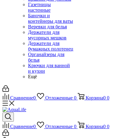
Газетницы
настенные
Баночки и
контейнеры для ваты
Веревки для белья
Держатели для
мусорных мешков
Держатели для
бумажных полотенец
Органайзеры для
белья
Крючки для ванной
и кухни
Ещё
Сравнение
0
Отложенные
0
Корзина
0
0
Сравнение
0
Отложенные
0
Корзина
0
0