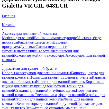
Gialetta VR.GIL-6481.CR
Главная
-
Каталог
-
Аксессуары для ванной комнаты
Мебель для ванной
Ванны и комплектующие
Унитазы, биде,
писсуары
Раковины
Смесители
Душевая
программа
Душевые
Сливы переливы и
сифоны
Инсталляции
Полотенцесушители для
ванной
Кухонные мойки и аксессуары
Аксессуары для ванной
комнаты
-
Держатели для туалетной бумаги
Наборы аксессуаров для ванной комнаты
Банкетки, пуфы для
ванной комнаты
Полки для ванны, душевой и туалета
Карнизы
для ванной комнаты
Коврики для ванной комнаты
Корзины и
ящики для ванных принадлежностей
Стойки для
ванной
Стаканы для ванной и зубных щеток
Поручни для
ванной и раковины
Светильники, бра для ванной
Скребки для
ванной
Столики для ванной комнаты
Фены для ванной
комнаты
Вентиляторы для ванной и душевой
Держатели для
зубных щеток
Держатели со стаканом/мыльницей/