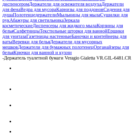
диспенсером
Держатели для освежителя воздуха
Держатели
для фена
Ведра для мусора
Карнизы для поддонов
Сидения для
душа
Полотенцедержатели
Мыльницы для мыла
Сушилки для
рук
Абажуры для светильника
Зеркала
косметические
Диспенсеры для жидкого мыла
Корзины для
белья
Салфетницы
Текстильные шторки для ванной
Ершики
для унитаза
Газетницы настенные
Баночки и контейнеры для
ваты
Веревки для белья
Держатели для мусорных
мешков
Держатели для бумажных полотенец
Органайзеры для
белья
Крючки для ванной и кухни
-
Держатель туалетной бумаги Veragio Gialetta VR.GIL-6481.CR