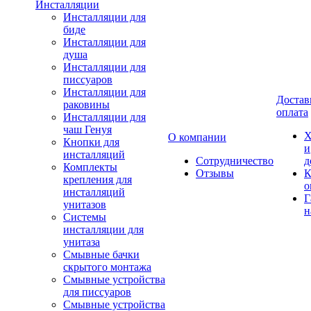
Инсталляции
Инсталляции для
биде
Инсталляции для
душа
Инсталляции для
писсуаров
Инсталляции для
Достав
раковины
оплата
Инсталляции для
чаш Генуя
Х
О компании
Кнопки для
и
инсталляций
Сотрудничество
д
Комплекты
Отзывы
К
крепления для
о
инсталляций
Г
унитазов
н
Системы
инсталляции для
унитаза
Смывные бачки
скрытого монтажа
Смывные устройства
для писсуаров
Смывные устройства