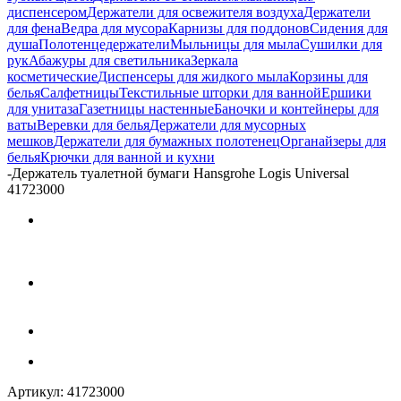
диспенсером
Держатели для освежителя воздуха
Держатели
для фена
Ведра для мусора
Карнизы для поддонов
Сидения для
душа
Полотенцедержатели
Мыльницы для мыла
Сушилки для
рук
Абажуры для светильника
Зеркала
косметические
Диспенсеры для жидкого мыла
Корзины для
белья
Салфетницы
Текстильные шторки для ванной
Ершики
для унитаза
Газетницы настенные
Баночки и контейнеры для
ваты
Веревки для белья
Держатели для мусорных
мешков
Держатели для бумажных полотенец
Органайзеры для
белья
Крючки для ванной и кухни
-
Держатель туалетной бумаги Hansgrohe Logis Universal
41723000
Артикул:
41723000