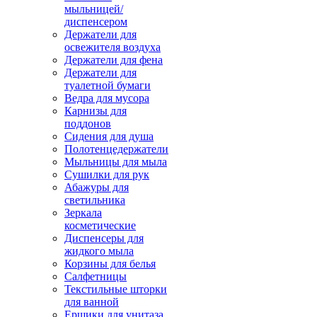
мыльницей/
диспенсером
Держатели для
освежителя воздуха
Держатели для фена
Держатели для
туалетной бумаги
Ведра для мусора
Карнизы для
поддонов
Сидения для душа
Полотенцедержатели
Мыльницы для мыла
Сушилки для рук
Абажуры для
светильника
Зеркала
косметические
Диспенсеры для
жидкого мыла
Корзины для белья
Салфетницы
Текстильные шторки
для ванной
Ершики для унитаза