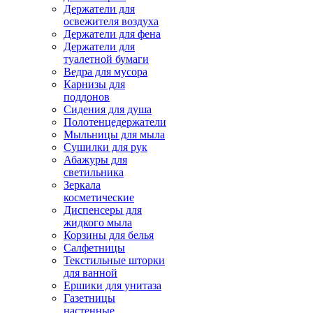
Держатели для
освежителя воздуха
Держатели для фена
Держатели для
туалетной бумаги
Ведра для мусора
Карнизы для
поддонов
Сидения для душа
Полотенцедержатели
Мыльницы для мыла
Сушилки для рук
Абажуры для
светильника
Зеркала
косметические
Диспенсеры для
жидкого мыла
Корзины для белья
Салфетницы
Текстильные шторки
для ванной
Ершики для унитаза
Газетницы
настенные