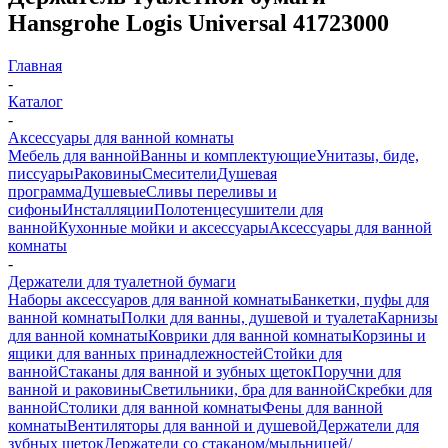
Hansgrohe Logis Universal 41723000
Главная
-
Каталог
-
Аксессуары для ванной комнаты
Мебель для ванной
Ванны и комплектующие
Унитазы, биде,
писсуары
Раковины
Смесители
Душевая
программа
Душевые
Сливы переливы и
сифоны
Инсталляции
Полотенцесушители для
ванной
Кухонные мойки и аксессуары
Аксессуары для ванной
комнаты
-
Держатели для туалетной бумаги
Наборы аксессуаров для ванной комнаты
Банкетки, пуфы для
ванной комнаты
Полки для ванны, душевой и туалета
Карнизы
для ванной комнаты
Коврики для ванной комнаты
Корзины и
ящики для ванных принадлежностей
Стойки для
ванной
Стаканы для ванной и зубных щеток
Поручни для
ванной и раковины
Светильники, бра для ванной
Скребки для
ванной
Столики для ванной комнаты
Фены для ванной
комнаты
Вентиляторы для ванной и душевой
Держатели для
зубных щеток
Держатели со стаканом/мыльницей/