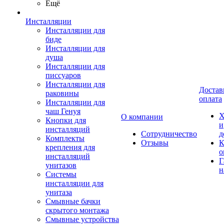
Ещё
Инсталляции
Инсталляции для
биде
Инсталляции для
душа
Инсталляции для
писсуаров
Инсталляции для
Достав
раковины
оплата
Инсталляции для
чаш Генуя
Х
О компании
Кнопки для
и
инсталляций
Сотрудничество
д
Комплекты
Отзывы
К
крепления для
о
инсталляций
Г
унитазов
н
Системы
инсталляции для
унитаза
Смывные бачки
скрытого монтажа
Смывные устройства