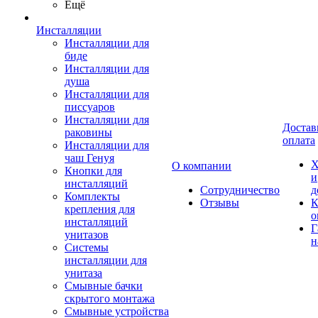
Ещё
Инсталляции
Инсталляции для
биде
Инсталляции для
душа
Инсталляции для
писсуаров
Инсталляции для
Достав
раковины
оплата
Инсталляции для
чаш Генуя
Х
О компании
Кнопки для
и
инсталляций
Сотрудничество
д
Комплекты
Отзывы
К
крепления для
о
инсталляций
Г
унитазов
н
Системы
инсталляции для
унитаза
Смывные бачки
скрытого монтажа
Смывные устройства