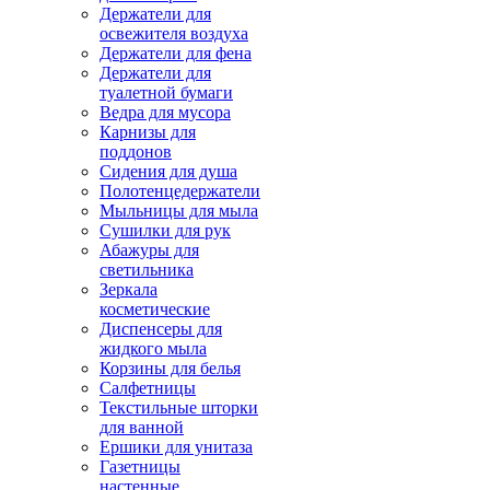
Держатели для
освежителя воздуха
Держатели для фена
Держатели для
туалетной бумаги
Ведра для мусора
Карнизы для
поддонов
Сидения для душа
Полотенцедержатели
Мыльницы для мыла
Сушилки для рук
Абажуры для
светильника
Зеркала
косметические
Диспенсеры для
жидкого мыла
Корзины для белья
Салфетницы
Текстильные шторки
для ванной
Ершики для унитаза
Газетницы
настенные