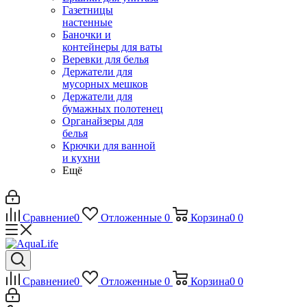
Газетницы
настенные
Баночки и
контейнеры для ваты
Веревки для белья
Держатели для
мусорных мешков
Держатели для
бумажных полотенец
Органайзеры для
белья
Крючки для ванной
и кухни
Ещё
Сравнение
0
Отложенные
0
Корзина
0
0
Сравнение
0
Отложенные
0
Корзина
0
0