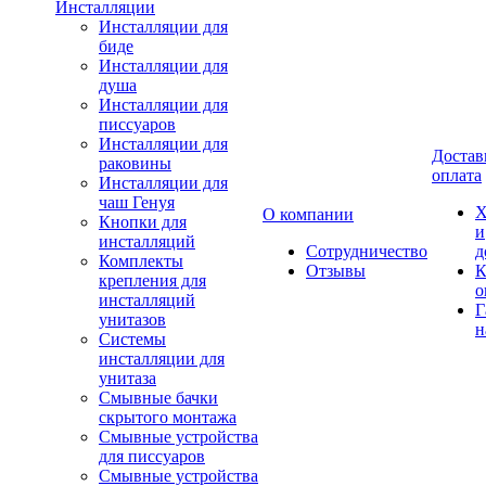
Инсталляции
Инсталляции для
биде
Инсталляции для
душа
Инсталляции для
писсуаров
Инсталляции для
Достав
раковины
оплата
Инсталляции для
чаш Генуя
Х
О компании
Кнопки для
и
инсталляций
Сотрудничество
д
Комплекты
Отзывы
К
крепления для
о
инсталляций
Г
унитазов
н
Системы
инсталляции для
унитаза
Смывные бачки
скрытого монтажа
Смывные устройства
для писсуаров
Смывные устройства