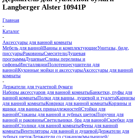
Langberger Alster 10941P
Главная
-
Каталог
-
Аксессуары для ванной комнаты
Мебель для ванной
Ванны и комплектующие
Унитазы, биде,
писсуары
Раковины
Смесители
Душевая
программа
Душевые
Сливы переливы и
сифоны
Инсталляции
Полотенцесушители для
ванной
Кухонные мойки и аксессуары
Аксессуары для ванной
комнаты
-
Держатели для туалетной бумаги
Наборы аксессуаров для ванной комнаты
Банкетки, пуфы для
ванной комнаты
Полки для ванны, душевой и туалета
Карнизы
для ванной комнаты
Коврики для ванной комнаты
Корзины и
ящики для ванных принадлежностей
Стойки для
ванной
Стаканы для ванной и зубных щеток
Поручни для
ванной и раковины
Светильники, бра для ванной
Скребки для
ванной
Столики для ванной комнаты
Фены для ванной
комнаты
Вентиляторы для ванной и душевой
Держатели для
зубных щеток
Держатели со стаканом/мыльницей/