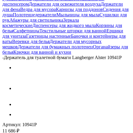
диспенсером
Держатели для освежителя воздуха
Держатели
для фена
Ведра для мусора
Карнизы для поддонов
Сидения для
душа
Полотенцедержатели
Мыльницы для мыла
Сушилки для
рук
Абажуры для светильника
Зеркала
косметические
Диспенсеры для жидкого мыла
Корзины для
белья
Салфетницы
Текстильные шторки для ванной
Ершики
для унитаза
Газетницы настенные
Баночки и контейнеры для
ваты
Веревки для белья
Держатели для мусорных
мешков
Держатели для бумажных полотенец
Органайзеры для
белья
Крючки для ванной и кухни
-
Держатель для туалетной бумаги Langberger Alster 10941P
Артикул:
10941P
11 686
₽