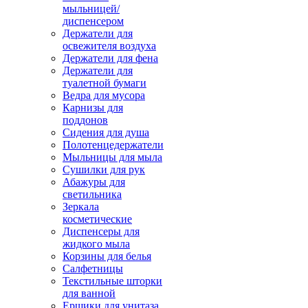
мыльницей/
диспенсером
Держатели для
освежителя воздуха
Держатели для фена
Держатели для
туалетной бумаги
Ведра для мусора
Карнизы для
поддонов
Сидения для душа
Полотенцедержатели
Мыльницы для мыла
Сушилки для рук
Абажуры для
светильника
Зеркала
косметические
Диспенсеры для
жидкого мыла
Корзины для белья
Салфетницы
Текстильные шторки
для ванной
Ершики для унитаза