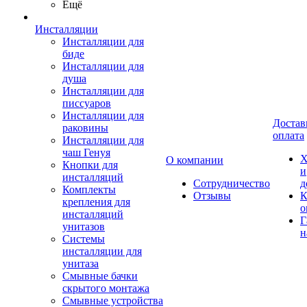
Ещё
Инсталляции
Инсталляции для
биде
Инсталляции для
душа
Инсталляции для
писсуаров
Инсталляции для
Достав
раковины
оплата
Инсталляции для
чаш Генуя
Х
О компании
Кнопки для
и
инсталляций
Сотрудничество
д
Комплекты
Отзывы
К
крепления для
о
инсталляций
Г
унитазов
н
Системы
инсталляции для
унитаза
Смывные бачки
скрытого монтажа
Смывные устройства