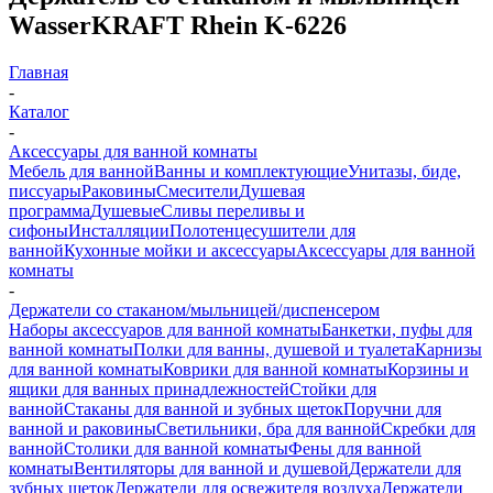
WasserKRAFT Rhein K-6226
Главная
-
Каталог
-
Аксессуары для ванной комнаты
Мебель для ванной
Ванны и комплектующие
Унитазы, биде,
писсуары
Раковины
Смесители
Душевая
программа
Душевые
Сливы переливы и
сифоны
Инсталляции
Полотенцесушители для
ванной
Кухонные мойки и аксессуары
Аксессуары для ванной
комнаты
-
Держатели со стаканом/мыльницей/диспенсером
Наборы аксессуаров для ванной комнаты
Банкетки, пуфы для
ванной комнаты
Полки для ванны, душевой и туалета
Карнизы
для ванной комнаты
Коврики для ванной комнаты
Корзины и
ящики для ванных принадлежностей
Стойки для
ванной
Стаканы для ванной и зубных щеток
Поручни для
ванной и раковины
Светильники, бра для ванной
Скребки для
ванной
Столики для ванной комнаты
Фены для ванной
комнаты
Вентиляторы для ванной и душевой
Держатели для
зубных щеток
Держатели для освежителя воздуха
Держатели