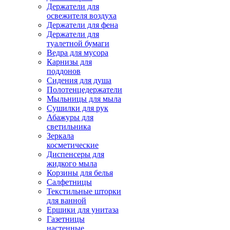
Держатели для
освежителя воздуха
Держатели для фена
Держатели для
туалетной бумаги
Ведра для мусора
Карнизы для
поддонов
Сидения для душа
Полотенцедержатели
Мыльницы для мыла
Сушилки для рук
Абажуры для
светильника
Зеркала
косметические
Диспенсеры для
жидкого мыла
Корзины для белья
Салфетницы
Текстильные шторки
для ванной
Ершики для унитаза
Газетницы
настенные