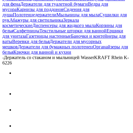
для фена
Держатели для туалетной бумаги
Ведра для
мусора
Карнизы для поддонов
Сидения для
душа
Полотенцедержатели
Мыльницы для мыла
Сушилки для
рук
Абажуры для светильника
Зеркала
косметические
Диспенсеры для жидкого мыла
Корзины для
белья
Салфетницы
Текстильные шторки для ванной
Ершики
для унитаза
Газетницы настенные
Баночки и контейнеры для
ваты
Веревки для белья
Держатели для мусорных
мешков
Держатели для бумажных полотенец
Органайзеры для
белья
Крючки для ванной и кухни
-
Держатель со стаканом и мыльницей WasserKRAFT Rhein K-
6226