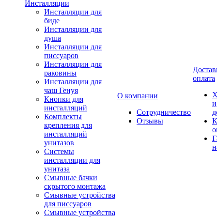
Инсталляции
Инсталляции для
биде
Инсталляции для
душа
Инсталляции для
писсуаров
Инсталляции для
Достав
раковины
оплата
Инсталляции для
чаш Генуя
Х
О компании
Кнопки для
и
инсталляций
Сотрудничество
д
Комплекты
Отзывы
К
крепления для
о
инсталляций
Г
унитазов
н
Системы
инсталляции для
унитаза
Смывные бачки
скрытого монтажа
Смывные устройства
для писсуаров
Смывные устройства