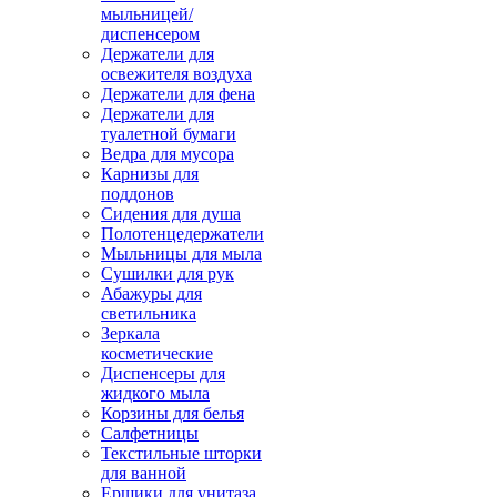
мыльницей/
диспенсером
Держатели для
освежителя воздуха
Держатели для фена
Держатели для
туалетной бумаги
Ведра для мусора
Карнизы для
поддонов
Сидения для душа
Полотенцедержатели
Мыльницы для мыла
Сушилки для рук
Абажуры для
светильника
Зеркала
косметические
Диспенсеры для
жидкого мыла
Корзины для белья
Салфетницы
Текстильные шторки
для ванной
Ершики для унитаза