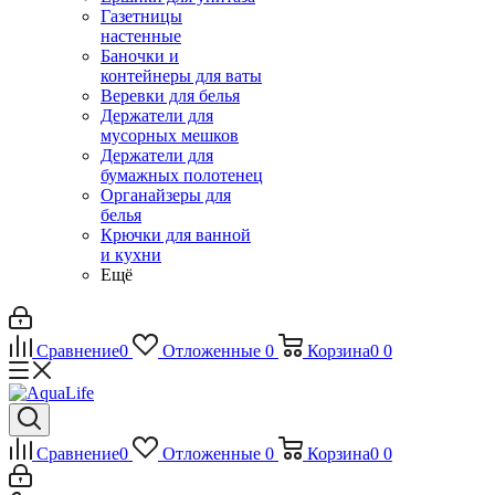
Газетницы
настенные
Баночки и
контейнеры для ваты
Веревки для белья
Держатели для
мусорных мешков
Держатели для
бумажных полотенец
Органайзеры для
белья
Крючки для ванной
и кухни
Ещё
Сравнение
0
Отложенные
0
Корзина
0
0
Сравнение
0
Отложенные
0
Корзина
0
0