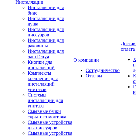
Инсталляции
Инсталляции для
биде
Инсталляции для
душа
Инсталляции для
писсуаров
Инсталляции для
Достав
раковины
оплата
Инсталляции для
чаш Генуя
Х
О компании
Кнопки для
и
инсталляций
Сотрудничество
д
Комплекты
Отзывы
К
крепления для
о
инсталляций
Г
унитазов
н
Системы
инсталляции для
унитаза
Смывные бачки
скрытого монтажа
Смывные устройства
для писсуаров
Смывные устройства