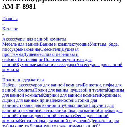
AM-F-8981
Главная
-
Каталог
-
Аксессуары для ванной комнаты
Мебель для ванной
Ванны и комплектующие
Унитазы, биде,
писсуары
Раковины
Смесители
Душевая
программа
Душевые
Сливы переливы и
сифоны
Инсталляции
Полотенцесушители для
ванной
Кухонные мойки и аксессуары
Аксессуары для ванной
комнаты
-
Полотенцедержатели
Наборы аксессуаров для ванной комнаты
Банкетки, пуфы для
ванной комнаты
Полки для ванны, душевой и туалета
Карнизы
для ванной комнаты
Коврики для ванной комнаты
Корзины и
ящики для ванных принадлежностей
Стойки для
ванной
Стаканы для ванной и зубных щеток
Поручни для
ванной и раковины
Светильники, бра для ванной
Скребки для
ванной
Столики для ванной комнаты
Фены для ванной
комнаты
Вентиляторы для ванной и душевой
Держатели для
зубных щеток
Держатели со стаканом/мыльницей/