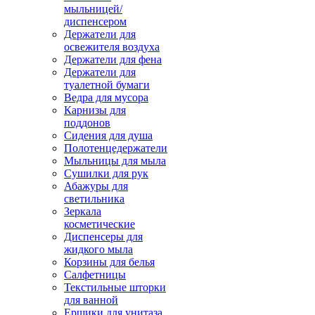
мыльницей/
диспенсером
Держатели для
освежителя воздуха
Держатели для фена
Держатели для
туалетной бумаги
Ведра для мусора
Карнизы для
поддонов
Сидения для душа
Полотенцедержатели
Мыльницы для мыла
Сушилки для рук
Абажуры для
светильника
Зеркала
косметические
Диспенсеры для
жидкого мыла
Корзины для белья
Салфетницы
Текстильные шторки
для ванной
Ершики для унитаза