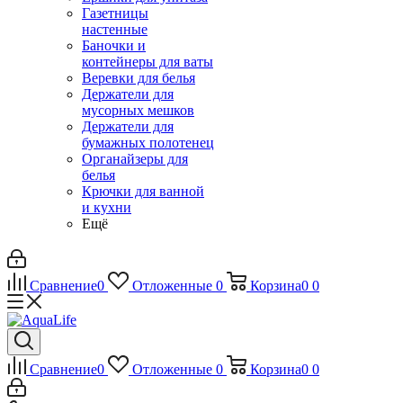
Газетницы
настенные
Баночки и
контейнеры для ваты
Веревки для белья
Держатели для
мусорных мешков
Держатели для
бумажных полотенец
Органайзеры для
белья
Крючки для ванной
и кухни
Ещё
Сравнение
0
Отложенные
0
Корзина
0
0
Сравнение
0
Отложенные
0
Корзина
0
0