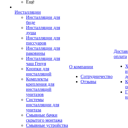
Ещё
Инсталляции
Инсталляции для
биде
Инсталляции для
душа
Инсталляции для
писсуаров
Инсталляции для
Достав
раковины
оплата
Инсталляции для
чаш Генуя
Х
О компании
Кнопки для
и
инсталляций
Сотрудничество
д
Комплекты
Отзывы
К
крепления для
о
инсталляций
Г
унитазов
н
Системы
инсталляции для
унитаза
Смывные бачки
скрытого монтажа
Смывные устройства