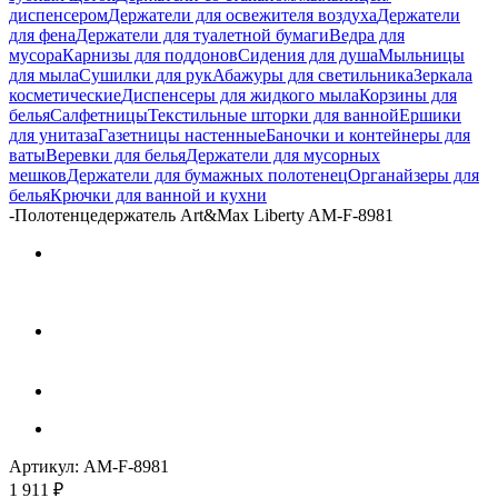
диспенсером
Держатели для освежителя воздуха
Держатели
для фена
Держатели для туалетной бумаги
Ведра для
мусора
Карнизы для поддонов
Сидения для душа
Мыльницы
для мыла
Сушилки для рук
Абажуры для светильника
Зеркала
косметические
Диспенсеры для жидкого мыла
Корзины для
белья
Салфетницы
Текстильные шторки для ванной
Ершики
для унитаза
Газетницы настенные
Баночки и контейнеры для
ваты
Веревки для белья
Держатели для мусорных
мешков
Держатели для бумажных полотенец
Органайзеры для
белья
Крючки для ванной и кухни
-
Полотенцедержатель Art&Max Liberty AM-F-8981
Артикул:
AM-F-8981
1 911
₽