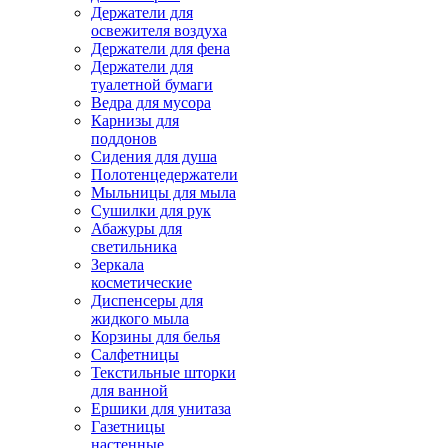
Держатели для
освежителя воздуха
Держатели для фена
Держатели для
туалетной бумаги
Ведра для мусора
Карнизы для
поддонов
Сидения для душа
Полотенцедержатели
Мыльницы для мыла
Сушилки для рук
Абажуры для
светильника
Зеркала
косметические
Диспенсеры для
жидкого мыла
Корзины для белья
Салфетницы
Текстильные шторки
для ванной
Ершики для унитаза
Газетницы
настенные