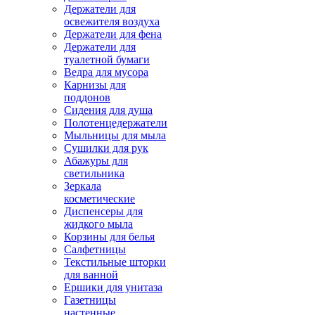
Держатели для
освежителя воздуха
Держатели для фена
Держатели для
туалетной бумаги
Ведра для мусора
Карнизы для
поддонов
Сидения для душа
Полотенцедержатели
Мыльницы для мыла
Сушилки для рук
Абажуры для
светильника
Зеркала
косметические
Диспенсеры для
жидкого мыла
Корзины для белья
Салфетницы
Текстильные шторки
для ванной
Ершики для унитаза
Газетницы
настенные