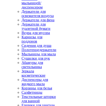
мыльницей/
диспенсером
Держатели для
освежителя воздуха
Держатели для фена
Держатели для
туалетной бумаги
Ведра для мусора
Карнизы для
поддонов
Сидения для душа
Полотенцедержатели
Мыльницы для мыла
Сушилки для рук
Абажуры для
светильника
Зеркала
косметические
Диспенсеры для
жидкого мыла
Корзины для белья
Салфетницы
Текстильные шторки
для ванной
Ершики для унитаза