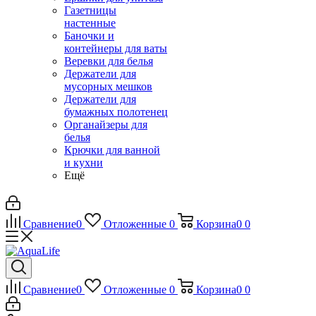
Газетницы
настенные
Баночки и
контейнеры для ваты
Веревки для белья
Держатели для
мусорных мешков
Держатели для
бумажных полотенец
Органайзеры для
белья
Крючки для ванной
и кухни
Ещё
Сравнение
0
Отложенные
0
Корзина
0
0
Сравнение
0
Отложенные
0
Корзина
0
0