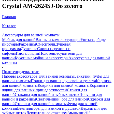
Crystal AM-2624SJ-Do золото
Главная
-
Каталог
-
Аксессуары для ванной комнаты
Мебель для ванной
Ванны и комплектующие
Унитазы, биде,
писсуары
Раковины
Смесители
Душевая
программа
Душевые
Сливы переливы и
сифоны
Инсталляции
Полотенцесушители для
ванной
Кухонные мойки и аксессуары
Аксессуары для ванной
комнаты
-
Полотенцедержатели
Наборы аксессуаров для ванной комнаты
Банкетки, пуфы для
ванной комнаты
Полки для ванны, душевой и туалета
Карнизы
для ванной комнаты
Коврики для ванной комнаты
Корзины и
ящики для ванных принадлежностей
Стойки для
ванной
Стаканы для ванной и зубных щеток
Поручни для
ванной и раковины
Светильники, бра для ванной
Скребки для
ванной
Столики для ванной комнаты
Фены для ванной
комнаты
Вентиляторы для ванной и душевой
Держатели для
зубных щеток
Держатели со стаканом/мыльницей/