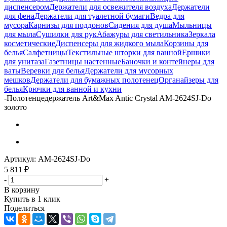
диспенсером
Держатели для освежителя воздуха
Держатели
для фена
Держатели для туалетной бумаги
Ведра для
мусора
Карнизы для поддонов
Сидения для душа
Мыльницы
для мыла
Сушилки для рук
Абажуры для светильника
Зеркала
косметические
Диспенсеры для жидкого мыла
Корзины для
белья
Салфетницы
Текстильные шторки для ванной
Ершики
для унитаза
Газетницы настенные
Баночки и контейнеры для
ваты
Веревки для белья
Держатели для мусорных
мешков
Держатели для бумажных полотенец
Органайзеры для
белья
Крючки для ванной и кухни
-
Полотенцедержатель Art&Max Antic Crystal AM-2624SJ-Do
золото
Артикул:
AM-2624SJ-Do
5 811
₽
-
+
В корзину
Купить в 1 клик
Поделиться