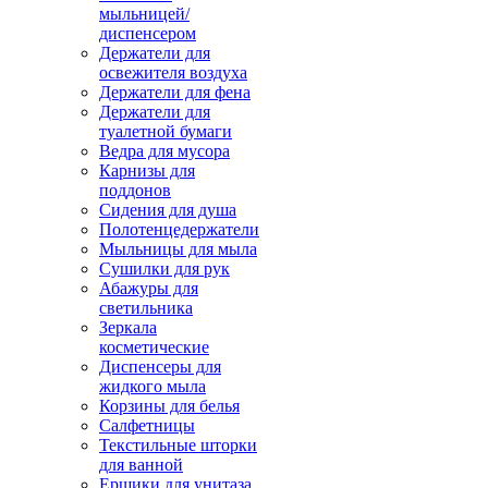
мыльницей/
диспенсером
Держатели для
освежителя воздуха
Держатели для фена
Держатели для
туалетной бумаги
Ведра для мусора
Карнизы для
поддонов
Сидения для душа
Полотенцедержатели
Мыльницы для мыла
Сушилки для рук
Абажуры для
светильника
Зеркала
косметические
Диспенсеры для
жидкого мыла
Корзины для белья
Салфетницы
Текстильные шторки
для ванной
Ершики для унитаза