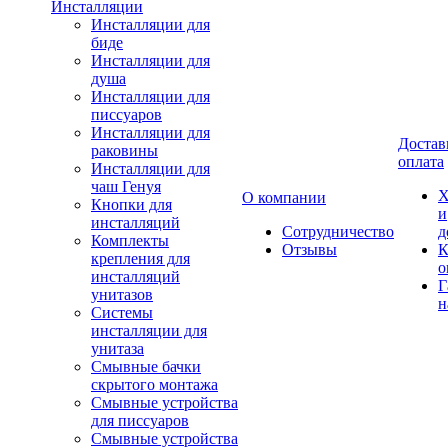
Инсталляции
Инсталляции для
биде
Инсталляции для
душа
Инсталляции для
писсуаров
Инсталляции для
Достав
раковины
оплата
Инсталляции для
чаш Генуя
Х
О компании
Кнопки для
и
инсталляций
Сотрудничество
д
Комплекты
Отзывы
К
крепления для
о
инсталляций
Г
унитазов
н
Системы
инсталляции для
унитаза
Смывные бачки
скрытого монтажа
Смывные устройства
для писсуаров
Смывные устройства