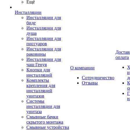
Ещё
Инсталляции
Инсталляции для
биде
Инсталляции для
душа
Инсталляции для
писсуаров
Инсталляции для
Достав
раковины
оплата
Инсталляции для
чаш Генуя
Х
О компании
Кнопки для
и
инсталляций
Сотрудничество
д
Комплекты
Отзывы
К
крепления для
о
инсталляций
Г
унитазов
н
Системы
инсталляции для
унитаза
Смывные бачки
скрытого монтажа
Смывные устройства