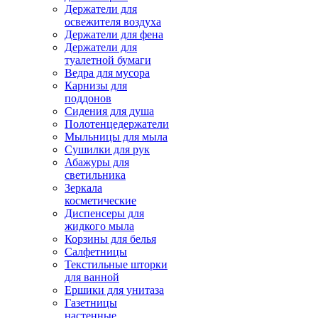
Держатели для
освежителя воздуха
Держатели для фена
Держатели для
туалетной бумаги
Ведра для мусора
Карнизы для
поддонов
Сидения для душа
Полотенцедержатели
Мыльницы для мыла
Сушилки для рук
Абажуры для
светильника
Зеркала
косметические
Диспенсеры для
жидкого мыла
Корзины для белья
Салфетницы
Текстильные шторки
для ванной
Ершики для унитаза
Газетницы
настенные