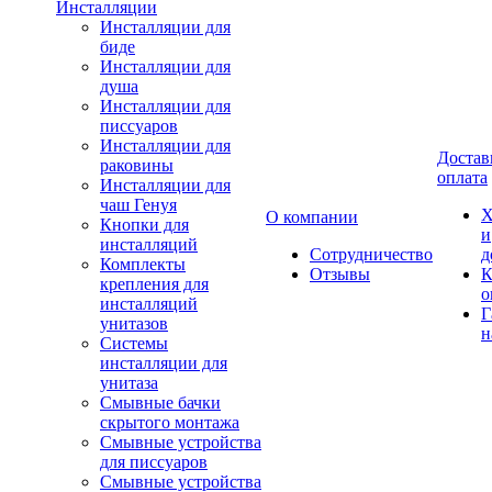
Инсталляции
Инсталляции для
биде
Инсталляции для
душа
Инсталляции для
писсуаров
Инсталляции для
Достав
раковины
оплата
Инсталляции для
чаш Генуя
Х
О компании
Кнопки для
и
инсталляций
Сотрудничество
д
Комплекты
Отзывы
К
крепления для
о
инсталляций
Г
унитазов
н
Системы
инсталляции для
унитаза
Смывные бачки
скрытого монтажа
Смывные устройства
для писсуаров
Смывные устройства