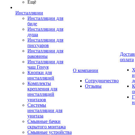
Ещё
Инсталляции
Инсталляции для
биде
Инсталляции для
душа
Инсталляции для
писсуаров
Инсталляции для
Достав
раковины
оплата
Инсталляции для
чаш Генуя
Х
О компании
Кнопки для
и
инсталляций
Сотрудничество
д
Комплекты
Отзывы
К
крепления для
о
инсталляций
Г
унитазов
н
Системы
инсталляции для
унитаза
Смывные бачки
скрытого монтажа
Смывные устройства