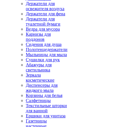
Держатели для
освежителя воздуха
Держатели для фена
Держатели для
туалетной бумаги
Ведра для мусора
Карнизы для
поддонов
Сидения для душа
Полотенцедержатели
Мыльницы для мыла
Сушилки для рук
Абажуры для
светильника
Зеркала
косметические
Диспенсеры для
жидкого мыла
Корзины для белья
Салфетницы
Текстильные шторки
для ванной
Ершики для унитаза
Газетницы
настенные