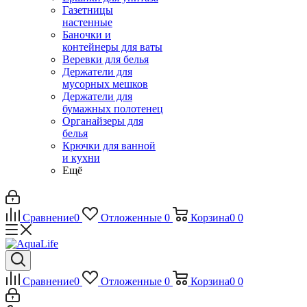
Газетницы
настенные
Баночки и
контейнеры для ваты
Веревки для белья
Держатели для
мусорных мешков
Держатели для
бумажных полотенец
Органайзеры для
белья
Крючки для ванной
и кухни
Ещё
Сравнение
0
Отложенные
0
Корзина
0
0
Сравнение
0
Отложенные
0
Корзина
0
0