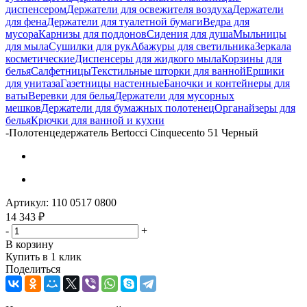
диспенсером
Держатели для освежителя воздуха
Держатели
для фена
Держатели для туалетной бумаги
Ведра для
мусора
Карнизы для поддонов
Сидения для душа
Мыльницы
для мыла
Сушилки для рук
Абажуры для светильника
Зеркала
косметические
Диспенсеры для жидкого мыла
Корзины для
белья
Салфетницы
Текстильные шторки для ванной
Ершики
для унитаза
Газетницы настенные
Баночки и контейнеры для
ваты
Веревки для белья
Держатели для мусорных
мешков
Держатели для бумажных полотенец
Органайзеры для
белья
Крючки для ванной и кухни
-
Полотенцедержатель Bertocci Cinquecento 51 Черный
Артикул:
110 0517 0800
14 343
₽
-
+
В корзину
Купить в 1 клик
Поделиться