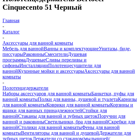
Cinquecento 51 Черный
Главная
-
Каталог
-
Аксессуары для ванной комнаты
Мебель для ванной
Ванны и комплектующие
Унитазы, биде,
писсуары
Раковины
Смесители
Душевая
программа
Душевые
Сливы переливы и
сифоны
Инсталляции
Полотенцесушители для
ванной
Кухонные мойки и аксессуары
Аксессуары для ванной
комнаты
-
Полотенцедержатели
Наборы аксессуаров для ванной комнаты
Банкетки, пуфы для
ванной комнаты
Полки для ванны, душевой и туалета
Карнизы
для ванной комнаты
Коврики для ванной комнаты
Корзины и
ящики для ванных принадлежностей
Стойки для
ванной
Стаканы для ванной и зубных щеток
Поручни для
ванной и раковины
Светильники, бра для ванной
Скребки для
ванной
Столики для ванной комнаты
Фены для ванной
комнаты
Вентиляторы для ванной и душевой
Держатели для
зубных щеток
Держатели со стаканом/мыльницей/