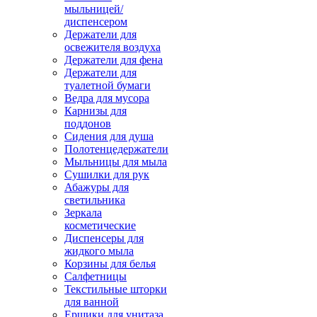
мыльницей/
диспенсером
Держатели для
освежителя воздуха
Держатели для фена
Держатели для
туалетной бумаги
Ведра для мусора
Карнизы для
поддонов
Сидения для душа
Полотенцедержатели
Мыльницы для мыла
Сушилки для рук
Абажуры для
светильника
Зеркала
косметические
Диспенсеры для
жидкого мыла
Корзины для белья
Салфетницы
Текстильные шторки
для ванной
Ершики для унитаза