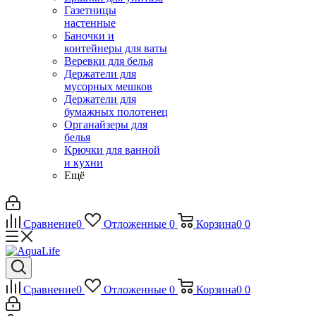
Газетницы
настенные
Баночки и
контейнеры для ваты
Веревки для белья
Держатели для
мусорных мешков
Держатели для
бумажных полотенец
Органайзеры для
белья
Крючки для ванной
и кухни
Ещё
Сравнение
0
Отложенные
0
Корзина
0
0
Сравнение
0
Отложенные
0
Корзина
0
0