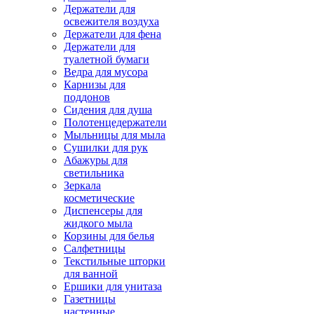
Держатели для
освежителя воздуха
Держатели для фена
Держатели для
туалетной бумаги
Ведра для мусора
Карнизы для
поддонов
Сидения для душа
Полотенцедержатели
Мыльницы для мыла
Сушилки для рук
Абажуры для
светильника
Зеркала
косметические
Диспенсеры для
жидкого мыла
Корзины для белья
Салфетницы
Текстильные шторки
для ванной
Ершики для унитаза
Газетницы
настенные