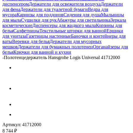
диспенсером
Держатели для освежителя воздуха
Держатели
для фена
Держатели для туалетной бумаги
Ведра для
мусора
Карнизы для поддонов
Сидения для душа
Мыльницы
для мыла
Сушилки для рук
Абажуры для светильника
Зеркала
косметические
Диспенсеры для жидкого мыла
Корзины для
белья
Салфетницы
Текстильные шторки для ванной
Ершики
для унитаза
Газетницы настенные
Баночки и контейнеры для
ваты
Веревки для белья
Держатели для мусорных
мешков
Держатели для бумажных полотенец
Органайзеры для
белья
Крючки для ванной и кухни
-
Полотенцедержатель Hansgrohe Logis Universal 41712000
Артикул:
41712000
8 744
₽