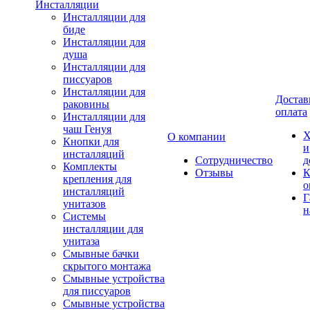
Инсталляции
Инсталляции для
биде
Инсталляции для
душа
Инсталляции для
писсуаров
Инсталляции для
Достав
раковины
оплата
Инсталляции для
чаш Генуя
Х
О компании
Кнопки для
и
инсталляций
Сотрудничество
д
Комплекты
Отзывы
К
крепления для
о
инсталляций
Г
унитазов
н
Системы
инсталляции для
унитаза
Смывные бачки
скрытого монтажа
Смывные устройства
для писсуаров
Смывные устройства