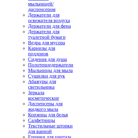
мыльницей/
диспенсером
Держатели для
освежителя воздуха
Держатели для фена
Держатели для
туалетной бумаги
Ведра для мусора
Карнизы для
поддонов
Сидения для душа
Полотенцедержатели
Мыльницы для мыла
Сушилки для рук
Абажуры для
светильника
Зеркала
косметические
Диспенсеры для
жидкого мыла
Корзины для белья
Салфетницы
Текстильные шторки
для ванной
Ершики для унитаза