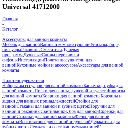
Universal 41712000
Главная
-
Каталог
-
Аксессуары для ванной комнаты
Мебель для ванной
Ванны и комплектующие
Унитазы, биде,
писсуары
Раковины
Смесители
Душевая
программа
Душевые
Сливы переливы и
сифоны
Инсталляции
Полотенцесушители для
ванной
Кухонные мойки и аксессуары
Аксессуары для ванной
комнаты
-
Полотенцедержатели
Наборы аксессуаров для ванной комнаты
Банкетки, пуфы для
ванной комнаты
Полки для ванны, душевой и туалета
Карнизы
для ванной комнаты
Коврики для ванной комнаты
Корзины и
ящики для ванных принадлежностей
Стойки для
ванной
Стаканы для ванной и зубных щеток
Поручни для
ванной и раковины
Светильники, бра для ванной
Скребки для
ванной
Столики для ванной комнаты
Фены для ванной
комнаты
Вентиляторы для ванной и душевой
Держатели для
зубных щеток
Держатели со стаканом/мыльницей/