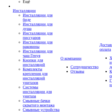
Ещё
Инсталляции
Инсталляции для
биде
Инсталляции для
душа
Инсталляции для
писсуаров
Инсталляции для
Достав
раковины
оплата
Инсталляции для
чаш Генуя
Х
О компании
Кнопки для
и
инсталляций
Сотрудничество
д
Комплекты
Отзывы
К
крепления для
о
инсталляций
Г
унитазов
н
Системы
инсталляции для
унитаза
Смывные бачки
скрытого монтажа
Смывные устройства