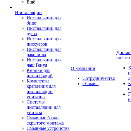
Ещё
Инсталляции
Инсталляции для
биде
Инсталляции для
душа
Инсталляции для
писсуаров
Инсталляции для
Достав
раковины
оплата
Инсталляции для
чаш Генуя
Х
О компании
Кнопки для
и
инсталляций
Сотрудничество
д
Комплекты
Отзывы
К
крепления для
о
инсталляций
Г
унитазов
н
Системы
инсталляции для
унитаза
Смывные бачки
скрытого монтажа
Смывные устройства