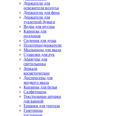
Держатели для
освежителя воздуха
Держатели для фена
Держатели для
туалетной бумаги
Ведра для мусора
Карнизы для
поддонов
Сидения для душа
Полотенцедержатели
Мыльницы для мыла
Сушилки для рук
Абажуры для
светильника
Зеркала
косметические
Диспенсеры для
жидкого мыла
Корзины для белья
Салфетницы
Текстильные шторки
для ванной
Ершики для унитаза
Газетницы
настенные