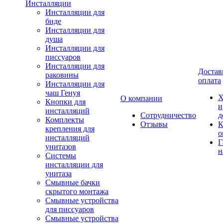
Инсталляции
Инсталляции для
биде
Инсталляции для
душа
Инсталляции для
писсуаров
Инсталляции для
Достав
раковины
оплата
Инсталляции для
чаш Генуя
Х
О компании
Кнопки для
и
инсталляций
Сотрудничество
д
Комплекты
Отзывы
К
крепления для
о
инсталляций
Г
унитазов
н
Системы
инсталляции для
унитаза
Смывные бачки
скрытого монтажа
Смывные устройства
для писсуаров
Смывные устройства