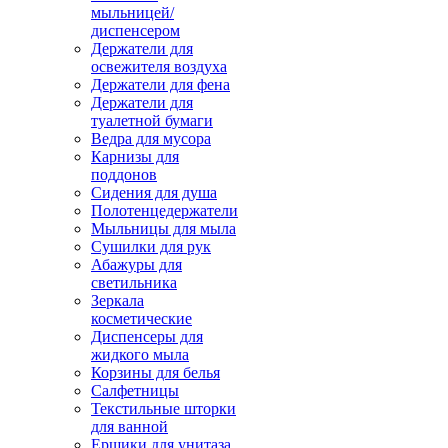
мыльницей/
диспенсером
Держатели для
освежителя воздуха
Держатели для фена
Держатели для
туалетной бумаги
Ведра для мусора
Карнизы для
поддонов
Сидения для душа
Полотенцедержатели
Мыльницы для мыла
Сушилки для рук
Абажуры для
светильника
Зеркала
косметические
Диспенсеры для
жидкого мыла
Корзины для белья
Салфетницы
Текстильные шторки
для ванной
Ершики для унитаза