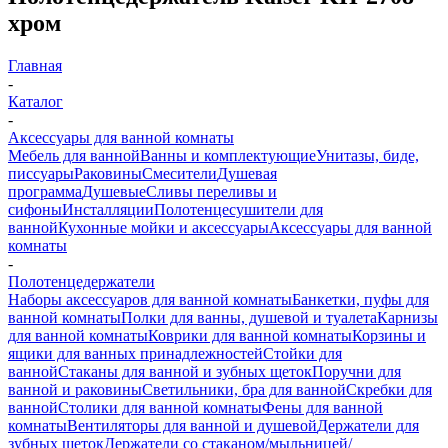
хром
Главная
-
Каталог
-
Аксессуары для ванной комнаты
Мебель для ванной
Ванны и комплектующие
Унитазы, биде,
писсуары
Раковины
Смесители
Душевая
программа
Душевые
Сливы переливы и
сифоны
Инсталляции
Полотенцесушители для
ванной
Кухонные мойки и аксессуары
Аксессуары для ванной
комнаты
-
Полотенцедержатели
Наборы аксессуаров для ванной комнаты
Банкетки, пуфы для
ванной комнаты
Полки для ванны, душевой и туалета
Карнизы
для ванной комнаты
Коврики для ванной комнаты
Корзины и
ящики для ванных принадлежностей
Стойки для
ванной
Стаканы для ванной и зубных щеток
Поручни для
ванной и раковины
Светильники, бра для ванной
Скребки для
ванной
Столики для ванной комнаты
Фены для ванной
комнаты
Вентиляторы для ванной и душевой
Держатели для
зубных щеток
Держатели со стаканом/мыльницей/