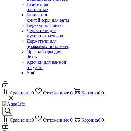
Газетницы
настенные
Баночки и
контейнеры для ваты
Веревки для белья
Держатели для
мусорных мешков
Держатели для
бумажных полотенец
Органайзеры для
белья
Крючки для ванной
и кухни
Ещё
Сравнение
0
Отложенные
0
Корзина
0
0
Сравнение
0
Отложенные
0
Корзина
0
0