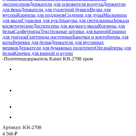
диспенсером
Держатели для освежителя воздуха
Держатели
для фена
Держатели для туалетной бумаги
Ведра для
мусора
Карнизы для поддонов
Сидения для душа
Мыльницы
для мыла
Сушилки для рук
Абажуры для светильника
Зеркала
косметические
Диспенсеры для жидкого мыла
Корзины для
белья
Салфетницы
Текстильные шторки для ванной
Ершики
для унитаза
Газетницы настенные
Баночки и контейнеры для
ваты
Веревки для белья
Держатели для мусорных
мешков
Держатели для бумажных полотенец
Органайзеры для
белья
Крючки для ванной и кухни
-
Полотенцедержатель Kaiser KH-2708 хром
Артикул:
KH-2708
4 566
₽