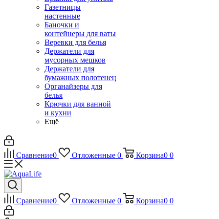
Газетницы
настенные
Баночки и
контейнеры для ваты
Веревки для белья
Держатели для
мусорных мешков
Держатели для
бумажных полотенец
Органайзеры для
белья
Крючки для ванной
и кухни
Ещё
Сравнение
0
Отложенные
0
Корзина
0
0
Сравнение
0
Отложенные
0
Корзина
0
0