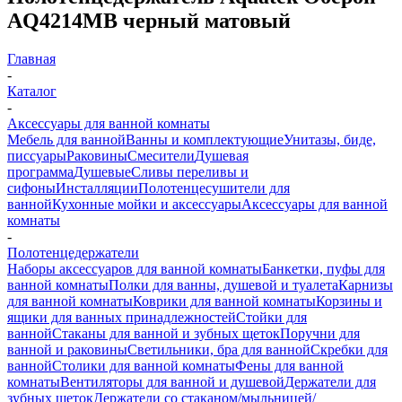
AQ4214MB черный матовый
Главная
-
Каталог
-
Аксессуары для ванной комнаты
Мебель для ванной
Ванны и комплектующие
Унитазы, биде,
писсуары
Раковины
Смесители
Душевая
программа
Душевые
Сливы переливы и
сифоны
Инсталляции
Полотенцесушители для
ванной
Кухонные мойки и аксессуары
Аксессуары для ванной
комнаты
-
Полотенцедержатели
Наборы аксессуаров для ванной комнаты
Банкетки, пуфы для
ванной комнаты
Полки для ванны, душевой и туалета
Карнизы
для ванной комнаты
Коврики для ванной комнаты
Корзины и
ящики для ванных принадлежностей
Стойки для
ванной
Стаканы для ванной и зубных щеток
Поручни для
ванной и раковины
Светильники, бра для ванной
Скребки для
ванной
Столики для ванной комнаты
Фены для ванной
комнаты
Вентиляторы для ванной и душевой
Держатели для
зубных щеток
Держатели со стаканом/мыльницей/