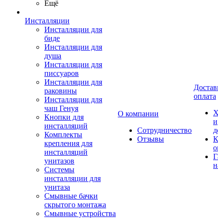
Ещё
Инсталляции
Инсталляции для
биде
Инсталляции для
душа
Инсталляции для
писсуаров
Инсталляции для
Достав
раковины
оплата
Инсталляции для
чаш Генуя
Х
О компании
Кнопки для
и
инсталляций
Сотрудничество
д
Комплекты
Отзывы
К
крепления для
о
инсталляций
Г
унитазов
н
Системы
инсталляции для
унитаза
Смывные бачки
скрытого монтажа
Смывные устройства