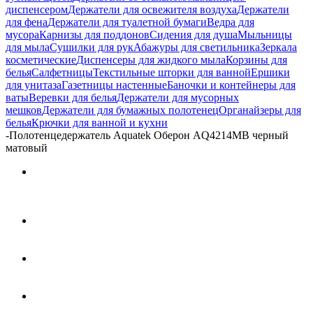
диспенсером
Держатели для освежителя воздуха
Держатели
для фена
Держатели для туалетной бумаги
Ведра для
мусора
Карнизы для поддонов
Сидения для душа
Мыльницы
для мыла
Сушилки для рук
Абажуры для светильника
Зеркала
косметические
Диспенсеры для жидкого мыла
Корзины для
белья
Салфетницы
Текстильные шторки для ванной
Ершики
для унитаза
Газетницы настенные
Баночки и контейнеры для
ваты
Веревки для белья
Держатели для мусорных
мешков
Держатели для бумажных полотенец
Органайзеры для
белья
Крючки для ванной и кухни
-
Полотенцедержатель Aquatek Оберон AQ4214MB черный
матовый