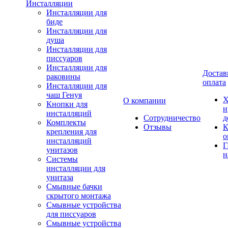
Инсталляции
Инсталляции для
биде
Инсталляции для
душа
Инсталляции для
писсуаров
Инсталляции для
Достав
раковины
оплата
Инсталляции для
чаш Генуя
Х
О компании
Кнопки для
и
инсталляций
Сотрудничество
д
Комплекты
Отзывы
К
крепления для
о
инсталляций
Г
унитазов
н
Системы
инсталляции для
унитаза
Смывные бачки
скрытого монтажа
Смывные устройства
для писсуаров
Смывные устройства