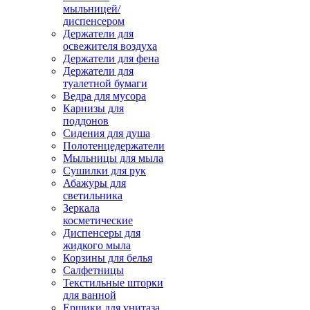
мыльницей/
диспенсером
Держатели для
освежителя воздуха
Держатели для фена
Держатели для
туалетной бумаги
Ведра для мусора
Карнизы для
поддонов
Сидения для душа
Полотенцедержатели
Мыльницы для мыла
Сушилки для рук
Абажуры для
светильника
Зеркала
косметические
Диспенсеры для
жидкого мыла
Корзины для белья
Салфетницы
Текстильные шторки
для ванной
Ершики для унитаза