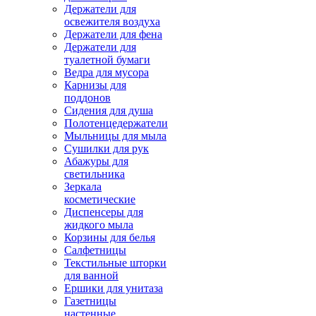
Держатели для
освежителя воздуха
Держатели для фена
Держатели для
туалетной бумаги
Ведра для мусора
Карнизы для
поддонов
Сидения для душа
Полотенцедержатели
Мыльницы для мыла
Сушилки для рук
Абажуры для
светильника
Зеркала
косметические
Диспенсеры для
жидкого мыла
Корзины для белья
Салфетницы
Текстильные шторки
для ванной
Ершики для унитаза
Газетницы
настенные