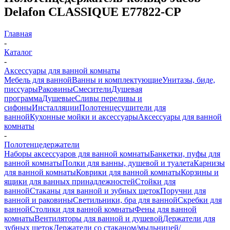
Delafon CLASSIQUE E77822-CP
Главная
-
Каталог
-
Аксессуары для ванной комнаты
Мебель для ванной
Ванны и комплектующие
Унитазы, биде,
писсуары
Раковины
Смесители
Душевая
программа
Душевые
Сливы переливы и
сифоны
Инсталляции
Полотенцесушители для
ванной
Кухонные мойки и аксессуары
Аксессуары для ванной
комнаты
-
Полотенцедержатели
Наборы аксессуаров для ванной комнаты
Банкетки, пуфы для
ванной комнаты
Полки для ванны, душевой и туалета
Карнизы
для ванной комнаты
Коврики для ванной комнаты
Корзины и
ящики для ванных принадлежностей
Стойки для
ванной
Стаканы для ванной и зубных щеток
Поручни для
ванной и раковины
Светильники, бра для ванной
Скребки для
ванной
Столики для ванной комнаты
Фены для ванной
комнаты
Вентиляторы для ванной и душевой
Держатели для
зубных щеток
Держатели со стаканом/мыльницей/