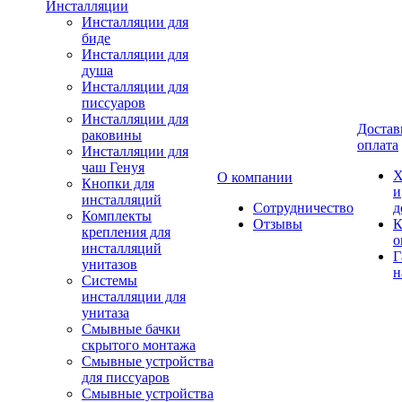
Инсталляции
Инсталляции для
биде
Инсталляции для
душа
Инсталляции для
писсуаров
Инсталляции для
Достав
раковины
оплата
Инсталляции для
чаш Генуя
Х
О компании
Кнопки для
и
инсталляций
Сотрудничество
д
Комплекты
Отзывы
К
крепления для
о
инсталляций
Г
унитазов
н
Системы
инсталляции для
унитаза
Смывные бачки
скрытого монтажа
Смывные устройства
для писсуаров
Смывные устройства