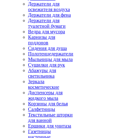
Держатели для
освежителя воздуха
Держатели для фена
Держатели для
туалетной бумаги
Ведра для мусора
Карнизы для
поддонов
Сидения для душа
Полотенцедержатели
Мыльницы для мыла
Сушилки для рук
Абажуры для
светильника
Зеркала
косметические
Диспенсеры для
жидкого мыла
Корзины для белья
Салфетницы
Текстильные шторки
для ванной
Ершики для унитаза
Газетницы
настенные