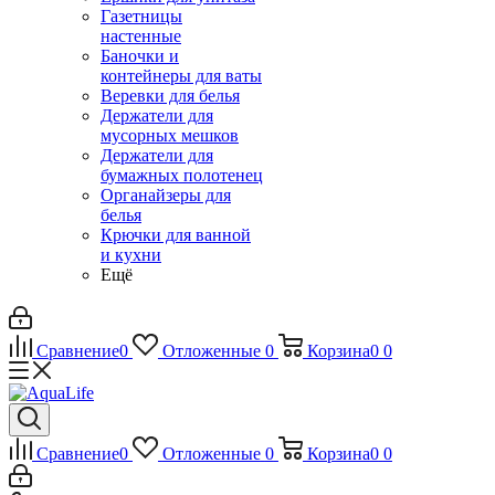
Газетницы
настенные
Баночки и
контейнеры для ваты
Веревки для белья
Держатели для
мусорных мешков
Держатели для
бумажных полотенец
Органайзеры для
белья
Крючки для ванной
и кухни
Ещё
Сравнение
0
Отложенные
0
Корзина
0
0
Сравнение
0
Отложенные
0
Корзина
0
0