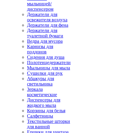
мыльницей/
диспенсером
Держатели для
освежителя воздуха
Держатели для фена
Держатели для
туалетной бумаги
Ведра для мусора
Карнизы для
поддонов
Сидения для душа
Полотенцедержатели
Мыльницы для мыла
Сушилки для рук
Абажуры для
светильника
Зеркала
косметические
Диспенсеры для
жидкого мыла
Корзины для белья
Салфетницы
Текстильные шторки
для ванной
Ершики для унитаза