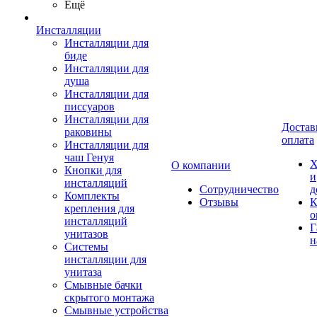
Ещё
Инсталляции
Инсталляции для
биде
Инсталляции для
душа
Инсталляции для
писсуаров
Инсталляции для
Достав
раковины
оплата
Инсталляции для
чаш Генуя
Х
О компании
Кнопки для
и
инсталляций
Сотрудничество
д
Комплекты
Отзывы
К
крепления для
о
инсталляций
Г
унитазов
н
Системы
инсталляции для
унитаза
Смывные бачки
скрытого монтажа
Смывные устройства