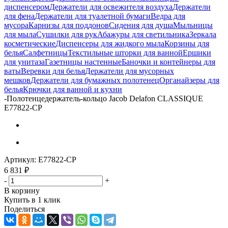
диспенсером
Держатели для освежителя воздуха
Держатели
для фена
Держатели для туалетной бумаги
Ведра для
мусора
Карнизы для поддонов
Сидения для душа
Мыльницы
для мыла
Сушилки для рук
Абажуры для светильника
Зеркала
косметические
Диспенсеры для жидкого мыла
Корзины для
белья
Салфетницы
Текстильные шторки для ванной
Ершики
для унитаза
Газетницы настенные
Баночки и контейнеры для
ваты
Веревки для белья
Держатели для мусорных
мешков
Держатели для бумажных полотенец
Органайзеры для
белья
Крючки для ванной и кухни
-
Полотенцедержатель-кольцо Jacob Delafon CLASSIQUE
E77822-CP
Артикул:
E77822-CP
6 831
₽
-
+
В корзину
Купить в 1 клик
Поделиться