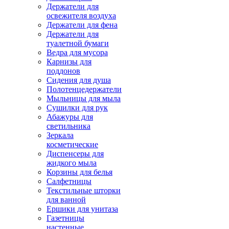
Держатели для
освежителя воздуха
Держатели для фена
Держатели для
туалетной бумаги
Ведра для мусора
Карнизы для
поддонов
Сидения для душа
Полотенцедержатели
Мыльницы для мыла
Сушилки для рук
Абажуры для
светильника
Зеркала
косметические
Диспенсеры для
жидкого мыла
Корзины для белья
Салфетницы
Текстильные шторки
для ванной
Ершики для унитаза
Газетницы
настенные