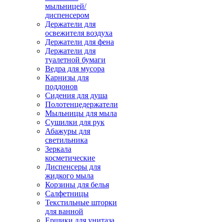
мыльницей/
диспенсером
Держатели для
освежителя воздуха
Держатели для фена
Держатели для
туалетной бумаги
Ведра для мусора
Карнизы для
поддонов
Сидения для душа
Полотенцедержатели
Мыльницы для мыла
Сушилки для рук
Абажуры для
светильника
Зеркала
косметические
Диспенсеры для
жидкого мыла
Корзины для белья
Салфетницы
Текстильные шторки
для ванной
Ершики для унитаза