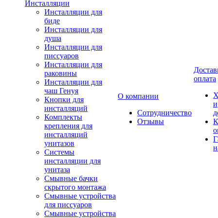
Инсталляции
Инсталляции для
биде
Инсталляции для
душа
Инсталляции для
писсуаров
Инсталляции для
Достав
раковины
оплата
Инсталляции для
чаш Генуя
Х
О компании
Кнопки для
и
инсталляций
Сотрудничество
д
Комплекты
Отзывы
К
крепления для
о
инсталляций
Г
унитазов
н
Системы
инсталляции для
унитаза
Смывные бачки
скрытого монтажа
Смывные устройства
для писсуаров
Смывные устройства