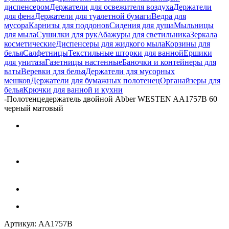
диспенсером
Держатели для освежителя воздуха
Держатели
для фена
Держатели для туалетной бумаги
Ведра для
мусора
Карнизы для поддонов
Сидения для душа
Мыльницы
для мыла
Сушилки для рук
Абажуры для светильника
Зеркала
косметические
Диспенсеры для жидкого мыла
Корзины для
белья
Салфетницы
Текстильные шторки для ванной
Ершики
для унитаза
Газетницы настенные
Баночки и контейнеры для
ваты
Веревки для белья
Держатели для мусорных
мешков
Держатели для бумажных полотенец
Органайзеры для
белья
Крючки для ванной и кухни
-
Полотенцедержатель двойной Abber WESTEN AA1757B 60
черный матовый
Артикул:
AA1757B