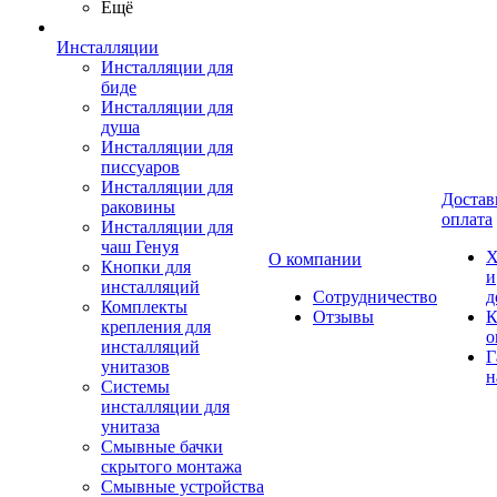
Ещё
Инсталляции
Инсталляции для
биде
Инсталляции для
душа
Инсталляции для
писсуаров
Инсталляции для
Достав
раковины
оплата
Инсталляции для
чаш Генуя
Х
О компании
Кнопки для
и
инсталляций
Сотрудничество
д
Комплекты
Отзывы
К
крепления для
о
инсталляций
Г
унитазов
н
Системы
инсталляции для
унитаза
Смывные бачки
скрытого монтажа
Смывные устройства