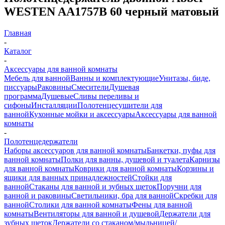
WESTEN AA1757B 60 черный матовый
Главная
-
Каталог
-
Аксессуары для ванной комнаты
Мебель для ванной
Ванны и комплектующие
Унитазы, биде,
писсуары
Раковины
Смесители
Душевая
программа
Душевые
Сливы переливы и
сифоны
Инсталляции
Полотенцесушители для
ванной
Кухонные мойки и аксессуары
Аксессуары для ванной
комнаты
-
Полотенцедержатели
Наборы аксессуаров для ванной комнаты
Банкетки, пуфы для
ванной комнаты
Полки для ванны, душевой и туалета
Карнизы
для ванной комнаты
Коврики для ванной комнаты
Корзины и
ящики для ванных принадлежностей
Стойки для
ванной
Стаканы для ванной и зубных щеток
Поручни для
ванной и раковины
Светильники, бра для ванной
Скребки для
ванной
Столики для ванной комнаты
Фены для ванной
комнаты
Вентиляторы для ванной и душевой
Держатели для
зубных щеток
Держатели со стаканом/мыльницей/