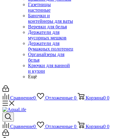
Газетницы
настенные
Баночки и
контейнеры для ваты
Веревки для белья
Держатели для
мусорных мешков
Держатели для
бумажных полотенец
Органайзеры для
белья
Крючки для ванной
и кухни
Ещё
Сравнение
0
Отложенные
0
Корзина
0
0
Сравнение
0
Отложенные
0
Корзина
0
0