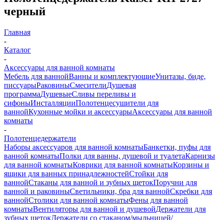
черный
Главная
-
Каталог
-
Аксессуары для ванной комнаты
Мебель для ванной
Ванны и комплектующие
Унитазы, биде,
писсуары
Раковины
Смесители
Душевая
программа
Душевые
Сливы переливы и
сифоны
Инсталляции
Полотенцесушители для
ванной
Кухонные мойки и аксессуары
Аксессуары для ванной
комнаты
-
Полотенцедержатели
Наборы аксессуаров для ванной комнаты
Банкетки, пуфы для
ванной комнаты
Полки для ванны, душевой и туалета
Карнизы
для ванной комнаты
Коврики для ванной комнаты
Корзины и
ящики для ванных принадлежностей
Стойки для
ванной
Стаканы для ванной и зубных щеток
Поручни для
ванной и раковины
Светильники, бра для ванной
Скребки для
ванной
Столики для ванной комнаты
Фены для ванной
комнаты
Вентиляторы для ванной и душевой
Держатели для
зубных щеток
Держатели со стаканом/мыльницей/