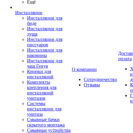
Ещё
Инсталляции
Инсталляции для
биде
Инсталляции для
душа
Инсталляции для
писсуаров
Инсталляции для
Достав
раковины
оплата
Инсталляции для
чаш Генуя
Х
О компании
Кнопки для
и
инсталляций
Сотрудничество
д
Комплекты
Отзывы
К
крепления для
о
инсталляций
Г
унитазов
н
Системы
инсталляции для
унитаза
Смывные бачки
скрытого монтажа
Смывные устройства