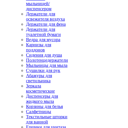
мыльницей/
диспенсером
Держатели для
освежителя воздуха
Держатели для фена
Держатели для
туалетной бумаги
Ведра для мусора
Карнизы для
поддонов
Сидения для душа
Полотенцедержатели
Мыльницы для мыла
Сушилки для рук
Абажуры для
светильника
Зеркала
косметические
Диспенсеры для
жидкого мыла
Корзины для белья
Салфетницы
Текстильные шторки
для ванной
Ершики для унитаза