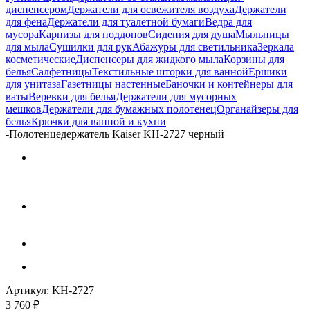
диспенсером
Держатели для освежителя воздуха
Держатели
для фена
Держатели для туалетной бумаги
Ведра для
мусора
Карнизы для поддонов
Сидения для душа
Мыльницы
для мыла
Сушилки для рук
Абажуры для светильника
Зеркала
косметические
Диспенсеры для жидкого мыла
Корзины для
белья
Салфетницы
Текстильные шторки для ванной
Ершики
для унитаза
Газетницы настенные
Баночки и контейнеры для
ваты
Веревки для белья
Держатели для мусорных
мешков
Держатели для бумажных полотенец
Органайзеры для
белья
Крючки для ванной и кухни
-
Полотенцедержатель Kaiser KH-2727 черный
Артикул:
KH-2727
3 760
₽