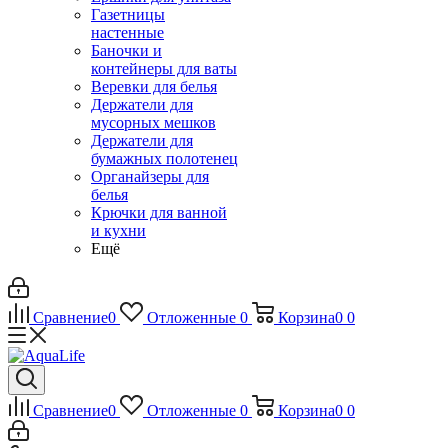
Газетницы
настенные
Баночки и
контейнеры для ваты
Веревки для белья
Держатели для
мусорных мешков
Держатели для
бумажных полотенец
Органайзеры для
белья
Крючки для ванной
и кухни
Ещё
Сравнение
0
Отложенные
0
Корзина
0
0
Сравнение
0
Отложенные
0
Корзина
0
0