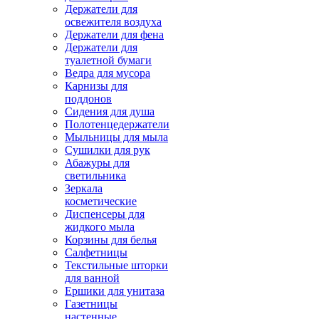
Держатели для
освежителя воздуха
Держатели для фена
Держатели для
туалетной бумаги
Ведра для мусора
Карнизы для
поддонов
Сидения для душа
Полотенцедержатели
Мыльницы для мыла
Сушилки для рук
Абажуры для
светильника
Зеркала
косметические
Диспенсеры для
жидкого мыла
Корзины для белья
Салфетницы
Текстильные шторки
для ванной
Ершики для унитаза
Газетницы
настенные