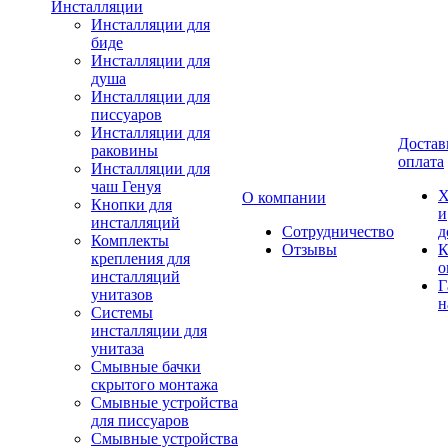
Инсталляции
Инсталляции для
биде
Инсталляции для
душа
Инсталляции для
писсуаров
Инсталляции для
Достав
раковины
оплата
Инсталляции для
чаш Генуя
Х
О компании
Кнопки для
и
инсталляций
Сотрудничество
д
Комплекты
Отзывы
К
крепления для
о
инсталляций
Г
унитазов
н
Системы
инсталляции для
унитаза
Смывные бачки
скрытого монтажа
Смывные устройства
для писсуаров
Смывные устройства