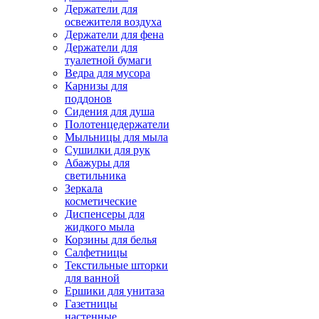
Держатели для
освежителя воздуха
Держатели для фена
Держатели для
туалетной бумаги
Ведра для мусора
Карнизы для
поддонов
Сидения для душа
Полотенцедержатели
Мыльницы для мыла
Сушилки для рук
Абажуры для
светильника
Зеркала
косметические
Диспенсеры для
жидкого мыла
Корзины для белья
Салфетницы
Текстильные шторки
для ванной
Ершики для унитаза
Газетницы
настенные