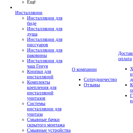
Ещё
Инсталляции
Инсталляции для
биде
Инсталляции для
душа
Инсталляции для
писсуаров
Инсталляции для
Достав
раковины
оплата
Инсталляции для
чаш Генуя
Х
О компании
Кнопки для
и
инсталляций
Сотрудничество
д
Комплекты
Отзывы
К
крепления для
о
инсталляций
Г
унитазов
н
Системы
инсталляции для
унитаза
Смывные бачки
скрытого монтажа
Смывные устройства