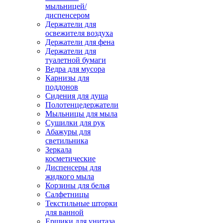
мыльницей/
диспенсером
Держатели для
освежителя воздуха
Держатели для фена
Держатели для
туалетной бумаги
Ведра для мусора
Карнизы для
поддонов
Сидения для душа
Полотенцедержатели
Мыльницы для мыла
Сушилки для рук
Абажуры для
светильника
Зеркала
косметические
Диспенсеры для
жидкого мыла
Корзины для белья
Салфетницы
Текстильные шторки
для ванной
Ершики для унитаза