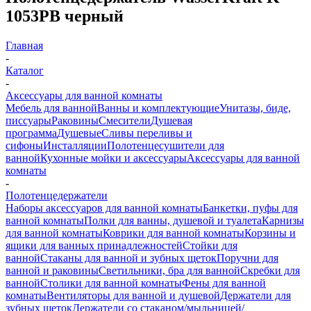
1053PB черный
Главная
-
Каталог
-
Аксессуары для ванной комнаты
Мебель для ванной
Ванны и комплектующие
Унитазы, биде,
писсуары
Раковины
Смесители
Душевая
программа
Душевые
Сливы переливы и
сифоны
Инсталляции
Полотенцесушители для
ванной
Кухонные мойки и аксессуары
Аксессуары для ванной
комнаты
-
Полотенцедержатели
Наборы аксессуаров для ванной комнаты
Банкетки, пуфы для
ванной комнаты
Полки для ванны, душевой и туалета
Карнизы
для ванной комнаты
Коврики для ванной комнаты
Корзины и
ящики для ванных принадлежностей
Стойки для
ванной
Стаканы для ванной и зубных щеток
Поручни для
ванной и раковины
Светильники, бра для ванной
Скребки для
ванной
Столики для ванной комнаты
Фены для ванной
комнаты
Вентиляторы для ванной и душевой
Держатели для
зубных щеток
Держатели со стаканом/мыльницей/