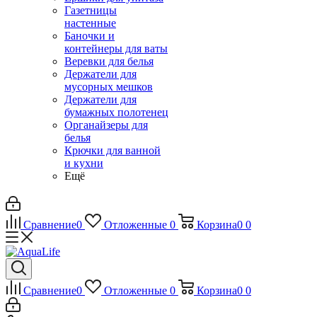
Газетницы
настенные
Баночки и
контейнеры для ваты
Веревки для белья
Держатели для
мусорных мешков
Держатели для
бумажных полотенец
Органайзеры для
белья
Крючки для ванной
и кухни
Ещё
Сравнение
0
Отложенные
0
Корзина
0
0
Сравнение
0
Отложенные
0
Корзина
0
0