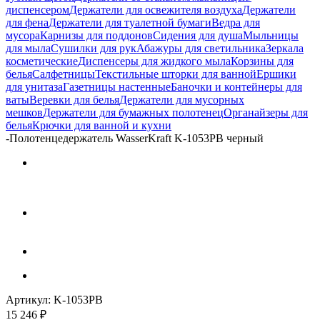
диспенсером
Держатели для освежителя воздуха
Держатели
для фена
Держатели для туалетной бумаги
Ведра для
мусора
Карнизы для поддонов
Сидения для душа
Мыльницы
для мыла
Сушилки для рук
Абажуры для светильника
Зеркала
косметические
Диспенсеры для жидкого мыла
Корзины для
белья
Салфетницы
Текстильные шторки для ванной
Ершики
для унитаза
Газетницы настенные
Баночки и контейнеры для
ваты
Веревки для белья
Держатели для мусорных
мешков
Держатели для бумажных полотенец
Органайзеры для
белья
Крючки для ванной и кухни
-
Полотенцедержатель WasserKraft K-1053PB черный
Артикул:
K-1053PB
15 246
₽