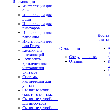
Инсталляции
Инсталляции для
биде
Инсталляции для
душа
Инсталляции для
писсуаров
Инсталляции для
Достав
раковины
оплата
Инсталляции для
чаш Генуя
Х
О компании
Кнопки для
и
инсталляций
Сотрудничество
д
Комплекты
Отзывы
К
крепления для
о
инсталляций
Г
унитазов
н
Системы
инсталляции для
унитаза
Смывные бачки
скрытого монтажа
Смывные устройства
для писсуаров
Смывные устройства