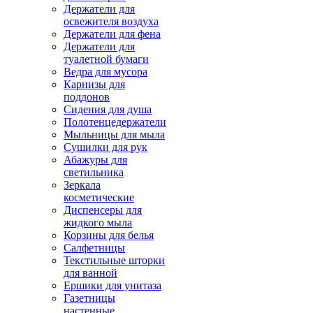
Держатели для
освежителя воздуха
Держатели для фена
Держатели для
туалетной бумаги
Ведра для мусора
Карнизы для
поддонов
Сидения для душа
Полотенцедержатели
Мыльницы для мыла
Сушилки для рук
Абажуры для
светильника
Зеркала
косметические
Диспенсеры для
жидкого мыла
Корзины для белья
Салфетницы
Текстильные шторки
для ванной
Ершики для унитаза
Газетницы
настенные