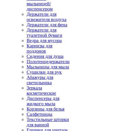
мыльницей/
диспенсером
Держатели для
освежителя воздуха
Держатели для фена
Держатели для
туалетной бумаги
Ведра для мусора
Карнизы для
поддонов
Сидения для душа
Полотенцедержатели
Мыльницы для мыла
Сушилки для рук
Абажуры для
светильника
Зеркала
косметические
Диспенсеры для
жидкого мыла
Корзины для белья
Салфетницы
Текстильные шторки
для ванной
Ершики для унитаза