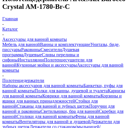
Crystal AM-1780-Br-C
Главная
-
Каталог
-
Аксессуары для ванной комнаты
Мебель для ванной
Ванны и комплектующие
Унитазы, биде,
писсуары
Раковины
Смесители
Душевая
программа
Душевые
Сливы переливы и
сифоны
Инсталляции
Полотенцесушители для
ванной
Кухонные мойки и аксессуары
Аксессуары для ванной
комнаты
-
Полотенцедержатели
Наборы аксессуаров для ванной комнаты
Банкетки, пуфы для
ванной комнаты
Полки для ванны, душевой и туалета
Карнизы
для ванной комнаты
Коврики для ванной комнаты
Корзины и
ящики для ванных принадлежностей
Стойки для
ванной
Стаканы для ванной и зубных щеток
Поручни для
ванной и раковины
Светильники, бра для ванной
Скребки для
ванной
Столики для ванной комнаты
Фены для ванной
комнаты
Вентиляторы для ванной и душевой
Держатели для
зубных щеток
Держатели со стаканом/мыльницей/