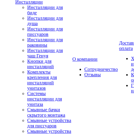
Инсталляции
Инсталляции для
биде
Инсталляции для
душа
Инсталляции для
писсуаров
Инсталляции для
Достав
раковины
оплата
Инсталляции для
чаш Генуя
Х
О компании
Кнопки для
и
инсталляций
Сотрудничество
д
Комплекты
Отзывы
К
крепления для
о
инсталляций
Г
унитазов
н
Системы
инсталляции для
унитаза
Смывные бачки
скрытого монтажа
Смывные устройства
для писсуаров
Смывные устройства