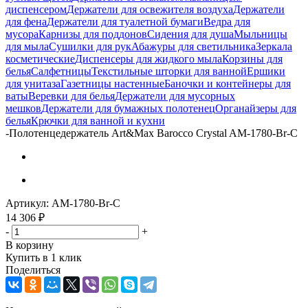
диспенсером
Держатели для освежителя воздуха
Держатели
для фена
Держатели для туалетной бумаги
Ведра для
мусора
Карнизы для поддонов
Сидения для душа
Мыльницы
для мыла
Сушилки для рук
Абажуры для светильника
Зеркала
косметические
Диспенсеры для жидкого мыла
Корзины для
белья
Салфетницы
Текстильные шторки для ванной
Ершики
для унитаза
Газетницы настенные
Баночки и контейнеры для
ваты
Веревки для белья
Держатели для мусорных
мешков
Держатели для бумажных полотенец
Органайзеры для
белья
Крючки для ванной и кухни
-
Полотенцедержатель Art&Max Barocco Crystal AM-1780-Br-C
Артикул:
AM-1780-Br-C
14 306
₽
-
+
В корзину
Купить в 1 клик
Поделиться