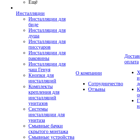
Ещё
Инсталляции
Инсталляции для
биде
Инсталляции для
душа
Инсталляции для
писсуаров
Инсталляции для
Достав
раковины
оплата
Инсталляции для
чаш Генуя
Х
О компании
Кнопки для
и
инсталляций
Сотрудничество
д
Комплекты
Отзывы
К
крепления для
о
инсталляций
Г
унитазов
н
Системы
инсталляции для
унитаза
Смывные бачки
скрытого монтажа
Смывные устройства