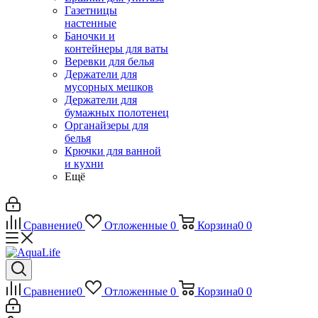
Газетницы
настенные
Баночки и
контейнеры для ваты
Веревки для белья
Держатели для
мусорных мешков
Держатели для
бумажных полотенец
Органайзеры для
белья
Крючки для ванной
и кухни
Ещё
Сравнение
0
Отложенные
0
Корзина
0
0
Сравнение
0
Отложенные
0
Корзина
0
0