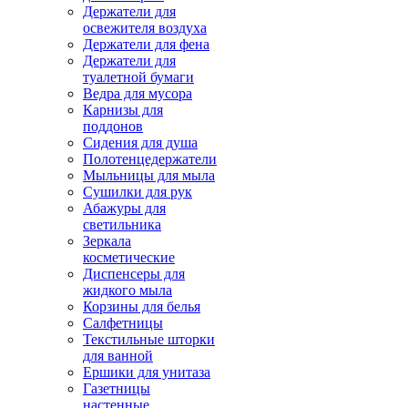
Держатели для
освежителя воздуха
Держатели для фена
Держатели для
туалетной бумаги
Ведра для мусора
Карнизы для
поддонов
Сидения для душа
Полотенцедержатели
Мыльницы для мыла
Сушилки для рук
Абажуры для
светильника
Зеркала
косметические
Диспенсеры для
жидкого мыла
Корзины для белья
Салфетницы
Текстильные шторки
для ванной
Ершики для унитаза
Газетницы
настенные