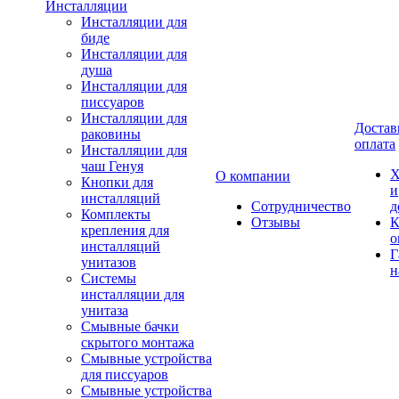
Инсталляции
Инсталляции для
биде
Инсталляции для
душа
Инсталляции для
писсуаров
Инсталляции для
Достав
раковины
оплата
Инсталляции для
чаш Генуя
Х
О компании
Кнопки для
и
инсталляций
Сотрудничество
д
Комплекты
Отзывы
К
крепления для
о
инсталляций
Г
унитазов
н
Системы
инсталляции для
унитаза
Смывные бачки
скрытого монтажа
Смывные устройства
для писсуаров
Смывные устройства