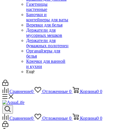
Газетницы
настенные
Баночки и
контейнеры для ваты
Веревки для белья
Держатели для
мусорных мешков
Держатели для
бумажных полотенец
Органайзеры для
белья
Крючки для ванной
и кухни
Ещё
Сравнение
0
Отложенные
0
Корзина
0
0
Сравнение
0
Отложенные
0
Корзина
0
0