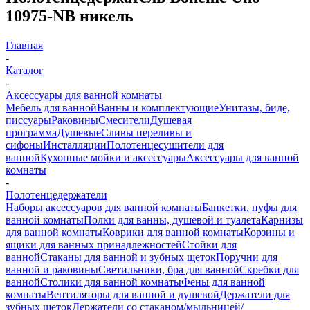
10975-NB никель
Главная
-
Каталог
-
Аксессуары для ванной комнаты
Мебель для ванной
Ванны и комплектующие
Унитазы, биде,
писсуары
Раковины
Смесители
Душевая
программа
Душевые
Сливы переливы и
сифоны
Инсталляции
Полотенцесушители для
ванной
Кухонные мойки и аксессуары
Аксессуары для ванной
комнаты
-
Полотенцедержатели
Наборы аксессуаров для ванной комнаты
Банкетки, пуфы для
ванной комнаты
Полки для ванны, душевой и туалета
Карнизы
для ванной комнаты
Коврики для ванной комнаты
Корзины и
ящики для ванных принадлежностей
Стойки для
ванной
Стаканы для ванной и зубных щеток
Поручни для
ванной и раковины
Светильники, бра для ванной
Скребки для
ванной
Столики для ванной комнаты
Фены для ванной
комнаты
Вентиляторы для ванной и душевой
Держатели для
зубных щеток
Держатели со стаканом/мыльницей/