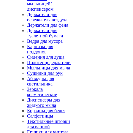
мыльницей/
диспенсером
Держатели для
освежителя воздуха
Держатели для фена
Держатели для
туалетной бумаги
Ведра для мусора
Карнизы для
поддонов
Сидения для душа
Полотенцедержатели
Мыльницы для мыла
Сушилки для рук
Абажуры для
светильника
Зеркала
косметические
Диспенсеры для
жидкого мыла
Корзины для белья
Салфетницы
Текстильные шторки
для ванной
Ершики для унитаза