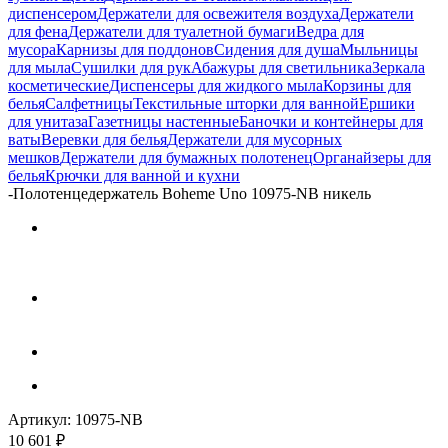
диспенсером
Держатели для освежителя воздуха
Держатели
для фена
Держатели для туалетной бумаги
Ведра для
мусора
Карнизы для поддонов
Сидения для душа
Мыльницы
для мыла
Сушилки для рук
Абажуры для светильника
Зеркала
косметические
Диспенсеры для жидкого мыла
Корзины для
белья
Салфетницы
Текстильные шторки для ванной
Ершики
для унитаза
Газетницы настенные
Баночки и контейнеры для
ваты
Веревки для белья
Держатели для мусорных
мешков
Держатели для бумажных полотенец
Органайзеры для
белья
Крючки для ванной и кухни
-
Полотенцедержатель Boheme Uno 10975-NB никель
Артикул:
10975-NB
10 601
₽