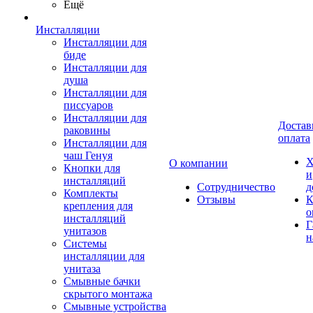
Ещё
Инсталляции
Инсталляции для
биде
Инсталляции для
душа
Инсталляции для
писсуаров
Инсталляции для
Достав
раковины
оплата
Инсталляции для
чаш Генуя
Х
О компании
Кнопки для
и
инсталляций
Сотрудничество
д
Комплекты
Отзывы
К
крепления для
о
инсталляций
Г
унитазов
н
Системы
инсталляции для
унитаза
Смывные бачки
скрытого монтажа
Смывные устройства