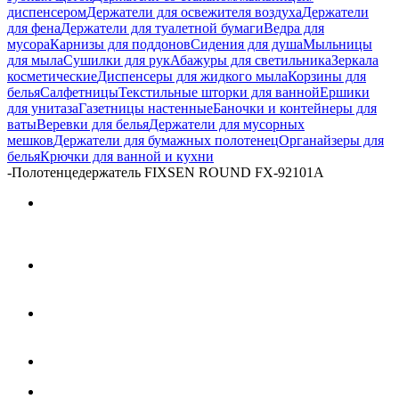
диспенсером
Держатели для освежителя воздуха
Держатели
для фена
Держатели для туалетной бумаги
Ведра для
мусора
Карнизы для поддонов
Сидения для душа
Мыльницы
для мыла
Сушилки для рук
Абажуры для светильника
Зеркала
косметические
Диспенсеры для жидкого мыла
Корзины для
белья
Салфетницы
Текстильные шторки для ванной
Ершики
для унитаза
Газетницы настенные
Баночки и контейнеры для
ваты
Веревки для белья
Держатели для мусорных
мешков
Держатели для бумажных полотенец
Органайзеры для
белья
Крючки для ванной и кухни
-
Полотенцедержатель FIXSEN ROUND FX-92101A