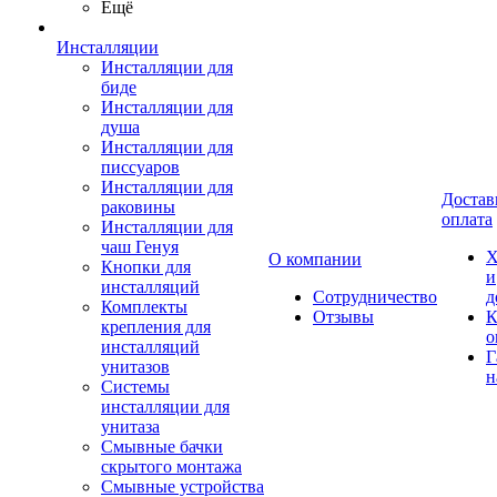
Ещё
Инсталляции
Инсталляции для
биде
Инсталляции для
душа
Инсталляции для
писсуаров
Инсталляции для
Достав
раковины
оплата
Инсталляции для
чаш Генуя
Х
О компании
Кнопки для
и
инсталляций
Сотрудничество
д
Комплекты
Отзывы
К
крепления для
о
инсталляций
Г
унитазов
н
Системы
инсталляции для
унитаза
Смывные бачки
скрытого монтажа
Смывные устройства