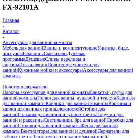
FX-92101A
Главная
-
Каталог
-
Аксессуары для ванной комнаты
Мебель для ванной
Ванны и комплектующие
Унитазы, биде,
писсуары
Раковины
Смесители
Душевая
программа
Душевые
Сливы переливы и
сифоны
Инсталляции
Полотенцесушители для
ванной
Кухонные мойки и аксессуары
Аксессуары для ванной
комнаты
-
Полотенцедержатели
Наборы аксессуаров для ванной комнаты
Банкетки, пуфы для
ванной комнаты
Полки для ванны, душевой и туалета
Карнизы
для ванной комнаты
Коврики для ванной комнаты
Корзины и
ящики для ванных принадлежностей
Стойки для
ванной
Стаканы для ванной и зубных щеток
Поручни для
ванной и раковины
Светильники, бра для ванной
Скребки для
ванной
Столики для ванной комнаты
Фены для ванной
комнаты
Вентиляторы для ванной и душевой
Держатели для
зубных щеток
Держатели со стаканом/мыльницей/