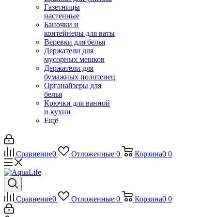
Газетницы
настенные
Баночки и
контейнеры для ваты
Веревки для белья
Держатели для
мусорных мешков
Держатели для
бумажных полотенец
Органайзеры для
белья
Крючки для ванной
и кухни
Ещё
Сравнение
0
Отложенные
0
Корзина
0
0
Сравнение
0
Отложенные
0
Корзина
0
0