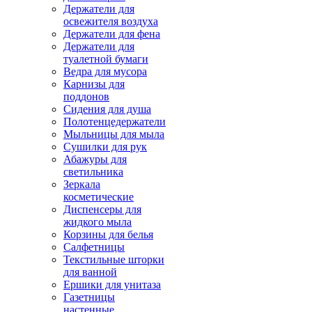
Держатели для
освежителя воздуха
Держатели для фена
Держатели для
туалетной бумаги
Ведра для мусора
Карнизы для
поддонов
Сидения для душа
Полотенцедержатели
Мыльницы для мыла
Сушилки для рук
Абажуры для
светильника
Зеркала
косметические
Диспенсеры для
жидкого мыла
Корзины для белья
Салфетницы
Текстильные шторки
для ванной
Ершики для унитаза
Газетницы
настенные