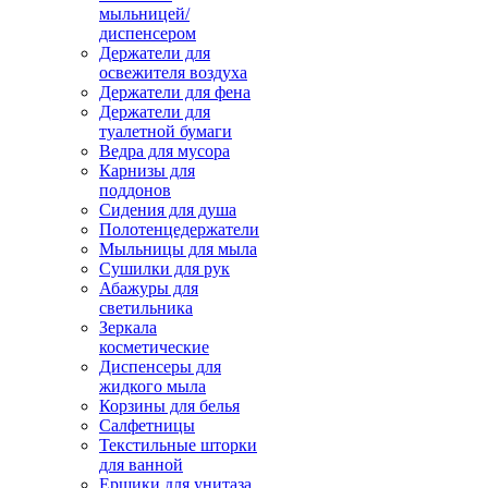
мыльницей/
диспенсером
Держатели для
освежителя воздуха
Держатели для фена
Держатели для
туалетной бумаги
Ведра для мусора
Карнизы для
поддонов
Сидения для душа
Полотенцедержатели
Мыльницы для мыла
Сушилки для рук
Абажуры для
светильника
Зеркала
косметические
Диспенсеры для
жидкого мыла
Корзины для белья
Салфетницы
Текстильные шторки
для ванной
Ершики для унитаза