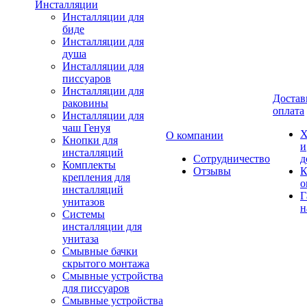
Инсталляции
Инсталляции для
биде
Инсталляции для
душа
Инсталляции для
писсуаров
Инсталляции для
Достав
раковины
оплата
Инсталляции для
чаш Генуя
Х
О компании
Кнопки для
и
инсталляций
Сотрудничество
д
Комплекты
Отзывы
К
крепления для
о
инсталляций
Г
унитазов
н
Системы
инсталляции для
унитаза
Смывные бачки
скрытого монтажа
Смывные устройства
для писсуаров
Смывные устройства