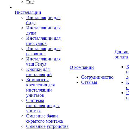
Ещё
Инсталляции
Инсталляции для
биде
Инсталляции для
душа
Инсталляции для
писсуаров
Инсталляции для
Достав
раковины
оплата
Инсталляции для
чаш Генуя
Х
О компании
Кнопки для
и
инсталляций
Сотрудничество
д
Комплекты
Отзывы
К
крепления для
о
инсталляций
Г
унитазов
н
Системы
инсталляции для
унитаза
Смывные бачки
скрытого монтажа
Смывные устройства