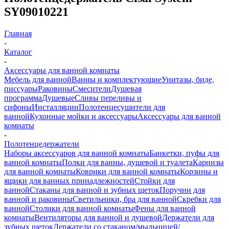
SY09010221
Главная
-
Каталог
-
Аксессуары для ванной комнаты
Мебель для ванной
Ванны и комплектующие
Унитазы, биде,
писсуары
Раковины
Смесители
Душевая
программа
Душевые
Сливы переливы и
сифоны
Инсталляции
Полотенцесушители для
ванной
Кухонные мойки и аксессуары
Аксессуары для ванной
комнаты
-
Полотенцедержатели
Наборы аксессуаров для ванной комнаты
Банкетки, пуфы для
ванной комнаты
Полки для ванны, душевой и туалета
Карнизы
для ванной комнаты
Коврики для ванной комнаты
Корзины и
ящики для ванных принадлежностей
Стойки для
ванной
Стаканы для ванной и зубных щеток
Поручни для
ванной и раковины
Светильники, бра для ванной
Скребки для
ванной
Столики для ванной комнаты
Фены для ванной
комнаты
Вентиляторы для ванной и душевой
Держатели для
зубных щеток
Держатели со стаканом/мыльницей/