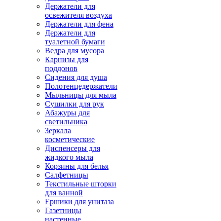
Держатели для
освежителя воздуха
Держатели для фена
Держатели для
туалетной бумаги
Ведра для мусора
Карнизы для
поддонов
Сидения для душа
Полотенцедержатели
Мыльницы для мыла
Сушилки для рук
Абажуры для
светильника
Зеркала
косметические
Диспенсеры для
жидкого мыла
Корзины для белья
Салфетницы
Текстильные шторки
для ванной
Ершики для унитаза
Газетницы
настенные