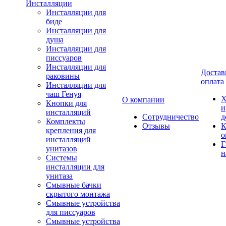
Инсталляции
Инсталляции для
биде
Инсталляции для
душа
Инсталляции для
писсуаров
Инсталляции для
Достав
раковины
оплата
Инсталляции для
чаш Генуя
Х
О компании
Кнопки для
и
инсталляций
Сотрудничество
д
Комплекты
Отзывы
К
крепления для
о
инсталляций
Г
унитазов
н
Системы
инсталляции для
унитаза
Смывные бачки
скрытого монтажа
Смывные устройства
для писсуаров
Смывные устройства