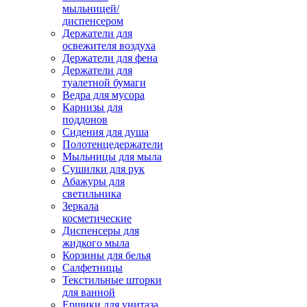
мыльницей/
диспенсером
Держатели для
освежителя воздуха
Держатели для фена
Держатели для
туалетной бумаги
Ведра для мусора
Карнизы для
поддонов
Сидения для душа
Полотенцедержатели
Мыльницы для мыла
Сушилки для рук
Абажуры для
светильника
Зеркала
косметические
Диспенсеры для
жидкого мыла
Корзины для белья
Салфетницы
Текстильные шторки
для ванной
Ершики для унитаза