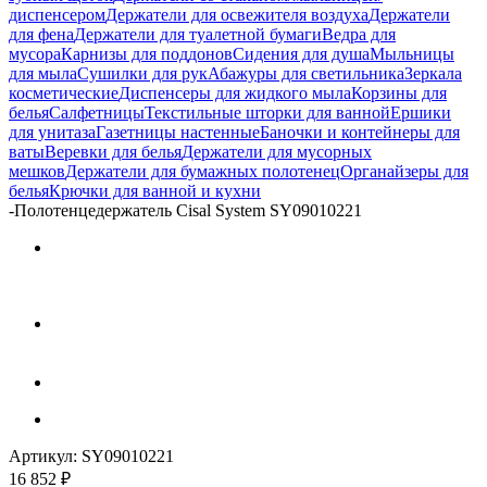
диспенсером
Держатели для освежителя воздуха
Держатели
для фена
Держатели для туалетной бумаги
Ведра для
мусора
Карнизы для поддонов
Сидения для душа
Мыльницы
для мыла
Сушилки для рук
Абажуры для светильника
Зеркала
косметические
Диспенсеры для жидкого мыла
Корзины для
белья
Салфетницы
Текстильные шторки для ванной
Ершики
для унитаза
Газетницы настенные
Баночки и контейнеры для
ваты
Веревки для белья
Держатели для мусорных
мешков
Держатели для бумажных полотенец
Органайзеры для
белья
Крючки для ванной и кухни
-
Полотенцедержатель Cisal System SY09010221
Артикул:
SY09010221
16 852
₽