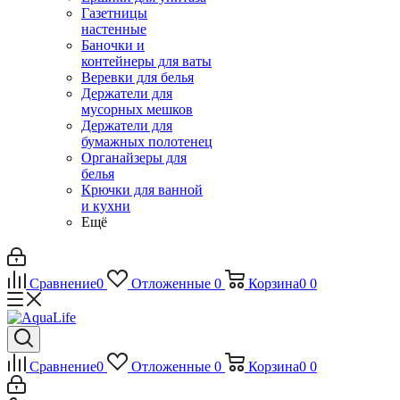
Газетницы
настенные
Баночки и
контейнеры для ваты
Веревки для белья
Держатели для
мусорных мешков
Держатели для
бумажных полотенец
Органайзеры для
белья
Крючки для ванной
и кухни
Ещё
Сравнение
0
Отложенные
0
Корзина
0
0
Сравнение
0
Отложенные
0
Корзина
0
0