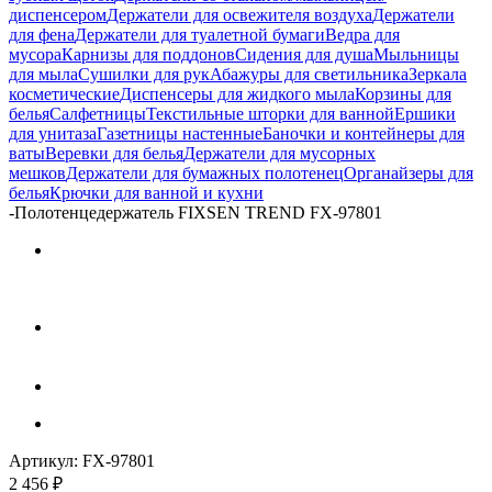
диспенсером
Держатели для освежителя воздуха
Держатели
для фена
Держатели для туалетной бумаги
Ведра для
мусора
Карнизы для поддонов
Сидения для душа
Мыльницы
для мыла
Сушилки для рук
Абажуры для светильника
Зеркала
косметические
Диспенсеры для жидкого мыла
Корзины для
белья
Салфетницы
Текстильные шторки для ванной
Ершики
для унитаза
Газетницы настенные
Баночки и контейнеры для
ваты
Веревки для белья
Держатели для мусорных
мешков
Держатели для бумажных полотенец
Органайзеры для
белья
Крючки для ванной и кухни
-
Полотенцедержатель FIXSEN TREND FX-97801
Артикул:
FX-97801
2 456
₽