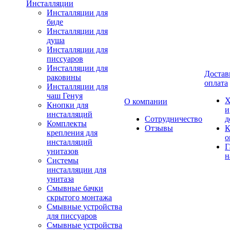
Инсталляции
Инсталляции для
биде
Инсталляции для
душа
Инсталляции для
писсуаров
Инсталляции для
Достав
раковины
оплата
Инсталляции для
чаш Генуя
Х
О компании
Кнопки для
и
инсталляций
Сотрудничество
д
Комплекты
Отзывы
К
крепления для
о
инсталляций
Г
унитазов
н
Системы
инсталляции для
унитаза
Смывные бачки
скрытого монтажа
Смывные устройства
для писсуаров
Смывные устройства