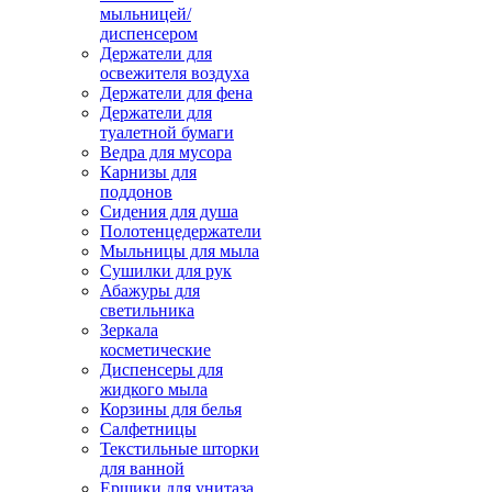
мыльницей/
диспенсером
Держатели для
освежителя воздуха
Держатели для фена
Держатели для
туалетной бумаги
Ведра для мусора
Карнизы для
поддонов
Сидения для душа
Полотенцедержатели
Мыльницы для мыла
Сушилки для рук
Абажуры для
светильника
Зеркала
косметические
Диспенсеры для
жидкого мыла
Корзины для белья
Салфетницы
Текстильные шторки
для ванной
Ершики для унитаза