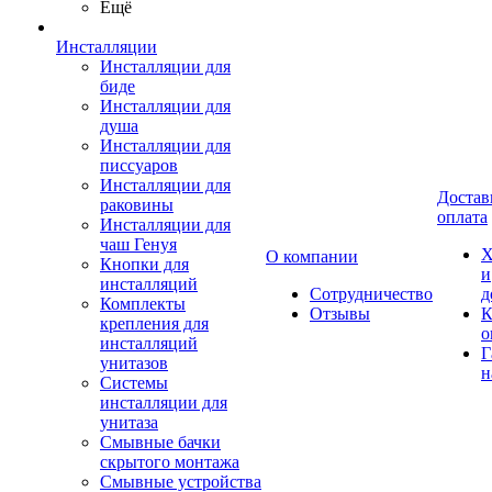
Ещё
Инсталляции
Инсталляции для
биде
Инсталляции для
душа
Инсталляции для
писсуаров
Инсталляции для
Достав
раковины
оплата
Инсталляции для
чаш Генуя
Х
О компании
Кнопки для
и
инсталляций
Сотрудничество
д
Комплекты
Отзывы
К
крепления для
о
инсталляций
Г
унитазов
н
Системы
инсталляции для
унитаза
Смывные бачки
скрытого монтажа
Смывные устройства