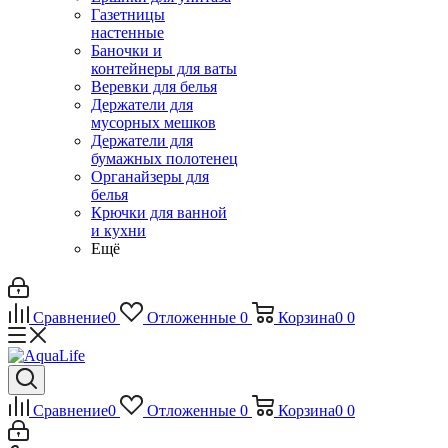
Газетницы
настенные
Баночки и
контейнеры для ваты
Веревки для белья
Держатели для
мусорных мешков
Держатели для
бумажных полотенец
Органайзеры для
белья
Крючки для ванной
и кухни
Ещё
Сравнение
0
Отложенные
0
Корзина
0
0
Сравнение
0
Отложенные
0
Корзина
0
0