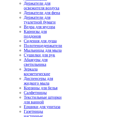
Держатели для
освежителя воздуха
Держатели для фена
Держатели для
туалетной бумаги
Ведра для мусора
Карнизы для
поддонов
Сидения для душа
Полотенцедержатели
Мыльницы для мыла
Сушилки для рук
Абажуры для
светильника
Зеркала
косметические
Диспенсеры для
жидкого мыла
Корзины для белья
Салфетницы
Текстильные шторки
для ванной
Ершики для унитаза
Газетницы
настенные