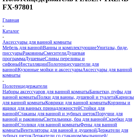
FX-97801
Главная
-
Каталог
-
Аксессуары для ванной комнаты
Мебель для ванной
Ванны и комплектующие
Унитазы, биде,
писсуары
Раковины
Смесители
Душевая
программа
Душевые
Сливы переливы и
сифоны
Инсталляции
Полотенцесушители для
ванной
Кухонные мойки и аксессуары
Аксессуары для ванной
комнаты
-
Полотенцедержатели
Наборы аксессуаров для ванной комнаты
Банкетки, пуфы для
ванной комнаты
Полки для ванны, душевой и туалета
Карнизы
для ванной комнаты
Коврики для ванной комнаты
Корзины и
ящики для ванных принадлежностей
Стойки для
ванной
Стаканы для ванной и зубных щеток
Поручни для
ванной и раковины
Светильники, бра для ванной
Скребки для
ванной
Столики для ванной комнаты
Фены для ванной
комнаты
Вентиляторы для ванной и душевой
Держатели для
зубных щеток
Держатели со стаканом/мыльницей/