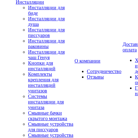
Инсталляции
Инсталляции для
биде
Инсталляции для
душа
Инсталляции для
писсуаров
Инсталляции для
Достав
раковины
оплата
Инсталляции для
чаш Генуя
Х
О компании
Кнопки для
и
инсталляций
Сотрудничество
д
Комплекты
Отзывы
К
крепления для
о
инсталляций
Г
унитазов
н
Системы
инсталляции для
унитаза
Смывные бачки
скрытого монтажа
Смывные устройства
для писсуаров
Смывные устройства