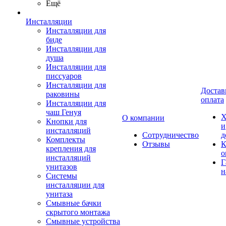
Ещё
Инсталляции
Инсталляции для
биде
Инсталляции для
душа
Инсталляции для
писсуаров
Инсталляции для
Достав
раковины
оплата
Инсталляции для
чаш Генуя
Х
О компании
Кнопки для
и
инсталляций
Сотрудничество
д
Комплекты
Отзывы
К
крепления для
о
инсталляций
Г
унитазов
н
Системы
инсталляции для
унитаза
Смывные бачки
скрытого монтажа
Смывные устройства