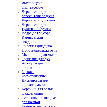
мыльницей/
диспенсером
Держатели для
освежителя воздуха
Держатели для фена
Держатели для
туалетной бумаги
Ведра для мусора
Карнизы для
поддонов
Сидения для душа
Полотенцедержатели
Мыльницы для мыла
Сушилки для рук
Абажуры для
светильника
Зеркала
косметические
Диспенсеры для
жидкого мыла
Корзины для белья
Салфетницы
Текстильные шторки
для ванной
Ершики для унитаза