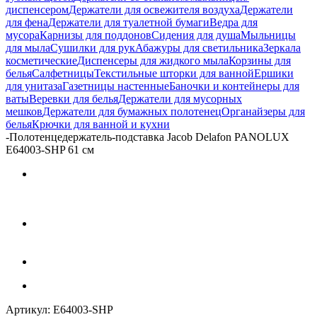
диспенсером
Держатели для освежителя воздуха
Держатели
для фена
Держатели для туалетной бумаги
Ведра для
мусора
Карнизы для поддонов
Сидения для душа
Мыльницы
для мыла
Сушилки для рук
Абажуры для светильника
Зеркала
косметические
Диспенсеры для жидкого мыла
Корзины для
белья
Салфетницы
Текстильные шторки для ванной
Ершики
для унитаза
Газетницы настенные
Баночки и контейнеры для
ваты
Веревки для белья
Держатели для мусорных
мешков
Держатели для бумажных полотенец
Органайзеры для
белья
Крючки для ванной и кухни
-
Полотенцедержатель-подставка Jacob Delafon PANOLUX
E64003-SHP 61 см
Артикул:
E64003-SHP