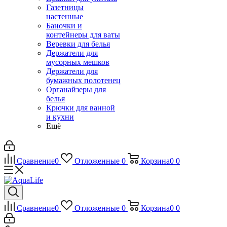
Газетницы
настенные
Баночки и
контейнеры для ваты
Веревки для белья
Держатели для
мусорных мешков
Держатели для
бумажных полотенец
Органайзеры для
белья
Крючки для ванной
и кухни
Ещё
Сравнение
0
Отложенные
0
Корзина
0
0
Сравнение
0
Отложенные
0
Корзина
0
0