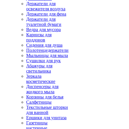
Держатели для
освежителя воздуха
Держатели для фена
Держатели для
туалетной бумаги
Ведра для мусора
Карнизы для
поддонов
Сидения для душа
Полотенцедержатели
Мыльницы для мыла
Сушилки для рук
Абажуры для
светильника
Зеркала
косметические
Диспенсеры для
жидкого мыла
Корзины для белья
Салфетницы
Текстильные шторки
для ванной
Ершики для унитаза
Газетницы
настенные