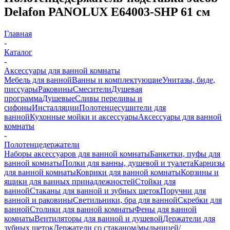
Delafon PANOLUX E64003-SHP 61 см
Главная
-
Каталог
-
Аксессуары для ванной комнаты
Мебель для ванной
Ванны и комплектующие
Унитазы, биде,
писсуары
Раковины
Смесители
Душевая
программа
Душевые
Сливы переливы и
сифоны
Инсталляции
Полотенцесушители для
ванной
Кухонные мойки и аксессуары
Аксессуары для ванной
комнаты
-
Полотенцедержатели
Наборы аксессуаров для ванной комнаты
Банкетки, пуфы для
ванной комнаты
Полки для ванны, душевой и туалета
Карнизы
для ванной комнаты
Коврики для ванной комнаты
Корзины и
ящики для ванных принадлежностей
Стойки для
ванной
Стаканы для ванной и зубных щеток
Поручни для
ванной и раковины
Светильники, бра для ванной
Скребки для
ванной
Столики для ванной комнаты
Фены для ванной
комнаты
Вентиляторы для ванной и душевой
Держатели для
зубных щеток
Держатели со стаканом/мыльницей/