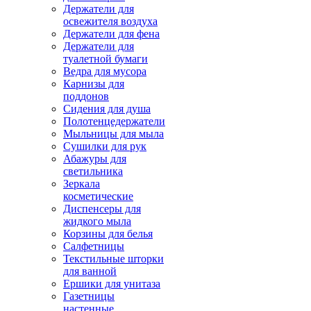
Держатели для
освежителя воздуха
Держатели для фена
Держатели для
туалетной бумаги
Ведра для мусора
Карнизы для
поддонов
Сидения для душа
Полотенцедержатели
Мыльницы для мыла
Сушилки для рук
Абажуры для
светильника
Зеркала
косметические
Диспенсеры для
жидкого мыла
Корзины для белья
Салфетницы
Текстильные шторки
для ванной
Ершики для унитаза
Газетницы
настенные