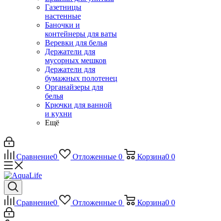
Газетницы
настенные
Баночки и
контейнеры для ваты
Веревки для белья
Держатели для
мусорных мешков
Держатели для
бумажных полотенец
Органайзеры для
белья
Крючки для ванной
и кухни
Ещё
Сравнение
0
Отложенные
0
Корзина
0
0
Сравнение
0
Отложенные
0
Корзина
0
0