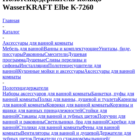
WasserKRAFT Elbe К-7260
Главная
-
Каталог
-
Аксессуары для ванной комнаты
Мебель для ванной
Ванны и комплектующие
Унитазы, биде,
писсуары
Раковины
Смесители
Душевая
программа
Душевые
Сливы переливы и
сифоны
Инсталляции
Полотенцесушители для
ванной
Кухонные мойки и аксессуары
Аксессуары для ванной
комнаты
-
Полотенцедержатели
Наборы аксессуаров для ванной комнаты
Банкетки, пуфы для
ванной комнаты
Полки для ванны, душевой и туалета
Карнизы
для ванной комнаты
Коврики для ванной комнаты
Корзины и
ящики для ванных принадлежностей
Стойки для
ванной
Стаканы для ванной и зубных щеток
Поручни для
ванной и раковины
Светильники, бра для ванной
Скребки для
ванной
Столики для ванной комнаты
Фены для ванной
комнаты
Вентиляторы для ванной и душевой
Держатели для
зубных щеток
Держатели со стаканом/мыльницей/