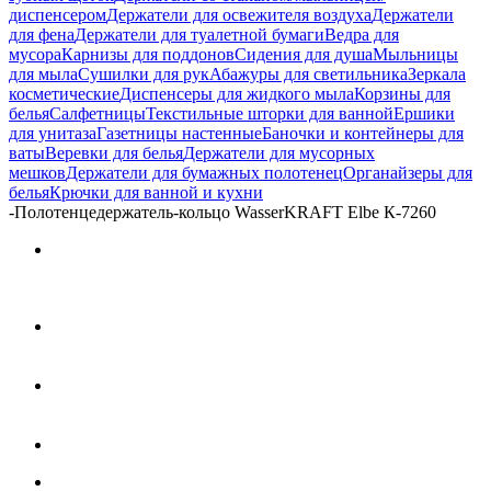
диспенсером
Держатели для освежителя воздуха
Держатели
для фена
Держатели для туалетной бумаги
Ведра для
мусора
Карнизы для поддонов
Сидения для душа
Мыльницы
для мыла
Сушилки для рук
Абажуры для светильника
Зеркала
косметические
Диспенсеры для жидкого мыла
Корзины для
белья
Салфетницы
Текстильные шторки для ванной
Ершики
для унитаза
Газетницы настенные
Баночки и контейнеры для
ваты
Веревки для белья
Держатели для мусорных
мешков
Держатели для бумажных полотенец
Органайзеры для
белья
Крючки для ванной и кухни
-
Полотенцедержатель-кольцо WasserKRAFT Elbe К-7260