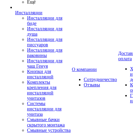
Ещё
Инсталляции
Инсталляции для
биде
Инсталляции для
душа
Инсталляции для
писсуаров
Инсталляции для
Достав
раковины
оплата
Инсталляции для
чаш Генуя
Х
О компании
Кнопки для
и
инсталляций
Сотрудничество
д
Комплекты
Отзывы
К
крепления для
о
инсталляций
Г
унитазов
н
Системы
инсталляции для
унитаза
Смывные бачки
скрытого монтажа
Смывные устройства