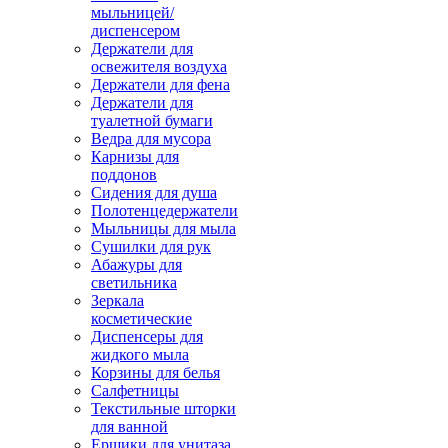
мыльницей/
диспенсером
Держатели для
освежителя воздуха
Держатели для фена
Держатели для
туалетной бумаги
Ведра для мусора
Карнизы для
поддонов
Сидения для душа
Полотенцедержатели
Мыльницы для мыла
Сушилки для рук
Абажуры для
светильника
Зеркала
косметические
Диспенсеры для
жидкого мыла
Корзины для белья
Салфетницы
Текстильные шторки
для ванной
Ершики для унитаза