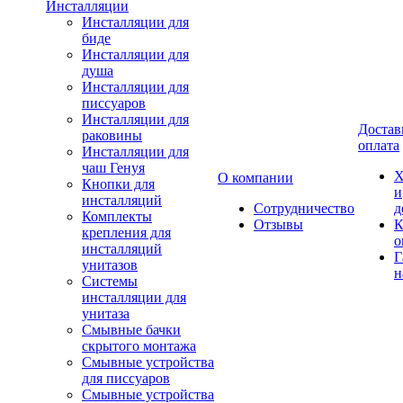
Инсталляции
Инсталляции для
биде
Инсталляции для
душа
Инсталляции для
писсуаров
Инсталляции для
Достав
раковины
оплата
Инсталляции для
чаш Генуя
Х
О компании
Кнопки для
и
инсталляций
Сотрудничество
д
Комплекты
Отзывы
К
крепления для
о
инсталляций
Г
унитазов
н
Системы
инсталляции для
унитаза
Смывные бачки
скрытого монтажа
Смывные устройства
для писсуаров
Смывные устройства