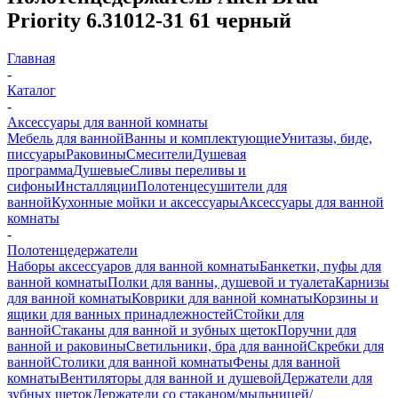
Priority 6.31012-31 61 черный
Главная
-
Каталог
-
Аксессуары для ванной комнаты
Мебель для ванной
Ванны и комплектующие
Унитазы, биде,
писсуары
Раковины
Смесители
Душевая
программа
Душевые
Сливы переливы и
сифоны
Инсталляции
Полотенцесушители для
ванной
Кухонные мойки и аксессуары
Аксессуары для ванной
комнаты
-
Полотенцедержатели
Наборы аксессуаров для ванной комнаты
Банкетки, пуфы для
ванной комнаты
Полки для ванны, душевой и туалета
Карнизы
для ванной комнаты
Коврики для ванной комнаты
Корзины и
ящики для ванных принадлежностей
Стойки для
ванной
Стаканы для ванной и зубных щеток
Поручни для
ванной и раковины
Светильники, бра для ванной
Скребки для
ванной
Столики для ванной комнаты
Фены для ванной
комнаты
Вентиляторы для ванной и душевой
Держатели для
зубных щеток
Держатели со стаканом/мыльницей/