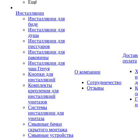
Ещё
Инсталляции
Инсталляции для
биде
Инсталляции для
душа
Инсталляции для
писсуаров
Инсталляции для
Достав
раковины
оплата
Инсталляции для
чаш Генуя
Х
О компании
Кнопки для
и
инсталляций
Сотрудничество
д
Комплекты
Отзывы
К
крепления для
о
инсталляций
Г
унитазов
н
Системы
инсталляции для
унитаза
Смывные бачки
скрытого монтажа
Смывные устройства