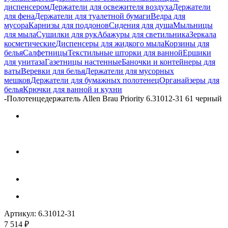
диспенсером
Держатели для освежителя воздуха
Держатели
для фена
Держатели для туалетной бумаги
Ведра для
мусора
Карнизы для поддонов
Сидения для душа
Мыльницы
для мыла
Сушилки для рук
Абажуры для светильника
Зеркала
косметические
Диспенсеры для жидкого мыла
Корзины для
белья
Салфетницы
Текстильные шторки для ванной
Ершики
для унитаза
Газетницы настенные
Баночки и контейнеры для
ваты
Веревки для белья
Держатели для мусорных
мешков
Держатели для бумажных полотенец
Органайзеры для
белья
Крючки для ванной и кухни
-
Полотенцедержатель Allen Brau Priority 6.31012-31 61 черный
Артикул:
6.31012-31
7 514
₽