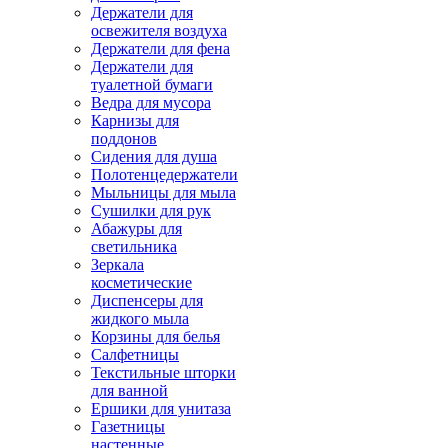
Держатели для
освежителя воздуха
Держатели для фена
Держатели для
туалетной бумаги
Ведра для мусора
Карнизы для
поддонов
Сидения для душа
Полотенцедержатели
Мыльницы для мыла
Сушилки для рук
Абажуры для
светильника
Зеркала
косметические
Диспенсеры для
жидкого мыла
Корзины для белья
Салфетницы
Текстильные шторки
для ванной
Ершики для унитаза
Газетницы
настенные