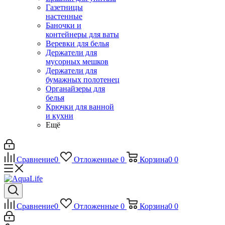
Газетницы
настенные
Баночки и
контейнеры для ваты
Веревки для белья
Держатели для
мусорных мешков
Держатели для
бумажных полотенец
Органайзеры для
белья
Крючки для ванной
и кухни
Ещё
Сравнение
0
Отложенные
0
Корзина
0
0
Сравнение
0
Отложенные
0
Корзина
0
0