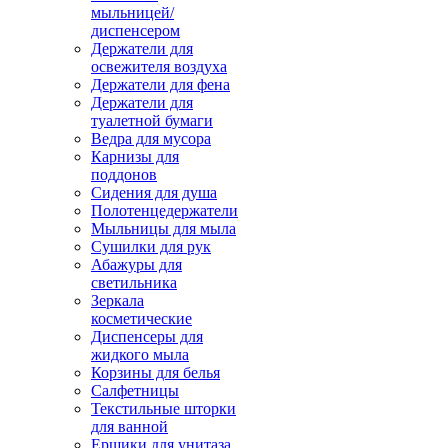
мыльницей/
диспенсером
Держатели для
освежителя воздуха
Держатели для фена
Держатели для
туалетной бумаги
Ведра для мусора
Карнизы для
поддонов
Сидения для душа
Полотенцедержатели
Мыльницы для мыла
Сушилки для рук
Абажуры для
светильника
Зеркала
косметические
Диспенсеры для
жидкого мыла
Корзины для белья
Салфетницы
Текстильные шторки
для ванной
Ершики для унитаза