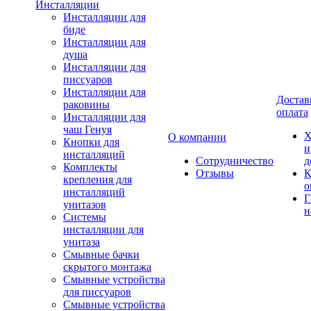
Инсталляции
Инсталляции для
биде
Инсталляции для
душа
Инсталляции для
писсуаров
Инсталляции для
Достав
раковины
оплата
Инсталляции для
чаш Генуя
Х
О компании
Кнопки для
и
инсталляций
Сотрудничество
д
Комплекты
Отзывы
К
крепления для
о
инсталляций
Г
унитазов
н
Системы
инсталляции для
унитаза
Смывные бачки
скрытого монтажа
Смывные устройства
для писсуаров
Смывные устройства