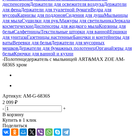
диспенсером
Держатели для освежителя воздуха
Держатели
для фена
Держатели для туалетной бумаги
Ведра для
мусора
Карнизы для поддонов
Сидения для душа
Мыльницы
для мыла
Сушилки для рук
Абажуры для светильника
Зеркала
косметические
Диспенсеры для жидкого мыла
Корзины для
белья
Салфетницы
Текстильные шторки для ванной
Ершики
для унитаза
Газетницы настенные
Баночки и контейнеры для
ваты
Веревки для белья
Держатели для мусорных
мешков
Держатели для бумажных полотенец
Органайзеры для
белья
Крючки для ванной и кухни
-
Полотенцедержатель с мыльницей ART&MAX ZOE AM-
6836S хром
Артикул:
AM-G-6836S
2 099
₽
-
+
В корзину
Купить в 1 клик
Поделиться