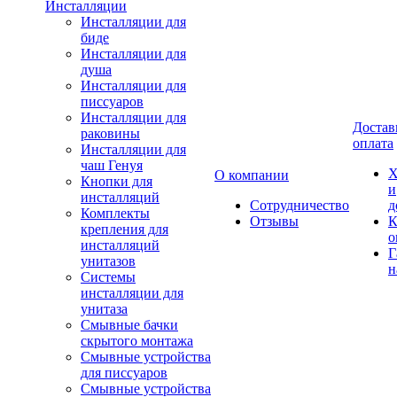
Инсталляции
Инсталляции для
биде
Инсталляции для
душа
Инсталляции для
писсуаров
Инсталляции для
Достав
раковины
оплата
Инсталляции для
чаш Генуя
Х
О компании
Кнопки для
и
инсталляций
Сотрудничество
д
Комплекты
Отзывы
К
крепления для
о
инсталляций
Г
унитазов
н
Системы
инсталляции для
унитаза
Смывные бачки
скрытого монтажа
Смывные устройства
для писсуаров
Смывные устройства