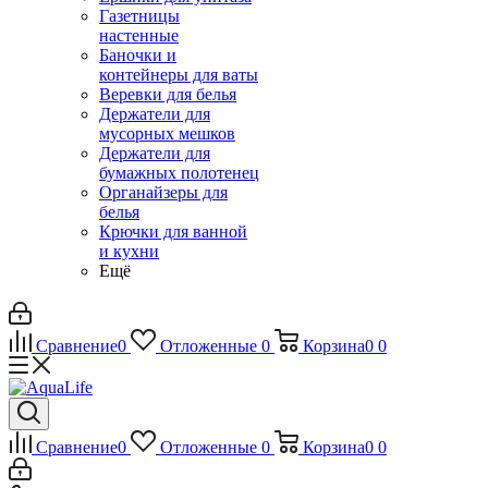
Газетницы
настенные
Баночки и
контейнеры для ваты
Веревки для белья
Держатели для
мусорных мешков
Держатели для
бумажных полотенец
Органайзеры для
белья
Крючки для ванной
и кухни
Ещё
Сравнение
0
Отложенные
0
Корзина
0
0
Сравнение
0
Отложенные
0
Корзина
0
0