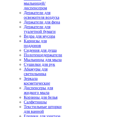
мыльницей/
диспенсером
Держатели для
освежителя воздуха
Держатели для фена
Держатели для
туалетной бумаги
Ведра для мусора
Карнизы для
поддонов
Сидения для душа
Полотенцедержатели
Мыльницы для мыла
Сушилки для рук
Абажуры для
светильника
Зеркала
косметические
Диспенсеры для
жидкого мыла
Корзины для белья
Салфетницы
Текстильные шторки
для ванной
Ершики для унитаза