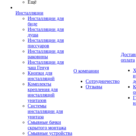
Ещё
Инсталляции
Инсталляции для
биде
Инсталляции для
душа
Инсталляции для
писсуаров
Инсталляции для
Достав
раковины
оплата
Инсталляции для
чаш Генуя
Х
О компании
Кнопки для
и
инсталляций
Сотрудничество
д
Комплекты
Отзывы
К
крепления для
о
инсталляций
Г
унитазов
н
Системы
инсталляции для
унитаза
Смывные бачки
скрытого монтажа
Смывные устройства