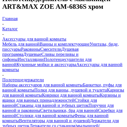
ART&MAX ZOE AM-6836S хром
Главная
-
Каталог
-
Аксессуары для ванной комнаты
Мебель для ванной
Ванны и комплектующие
Унитазы, биде,
писсуары
Раковины
Смесители
Душевая
программа
Душевые
Сливы переливы и
сифоны
Инсталляции
Полотенцесушители для
ванной
Кухонные мойки и аксессуары
Аксессуары для ванной
комнаты
-
Полотенцедержатели
Наборы аксессуаров для ванной комнаты
Банкетки, пуфы для
ванной комнаты
Полки для ванны, душевой и туалета
Карнизы
для ванной комнаты
Коврики для ванной комнаты
Корзины и
ящики для ванных принадлежностей
Стойки для
ванной
Стаканы для ванной и зубных щеток
Поручни для
ванной и раковины
Светильники, бра для ванной
Скребки для
ванной
Столики для ванной комнаты
Фены для ванной
комнаты
Вентиляторы для ванной и душевой
Держатели для
зубных щеток
Держатели со стаканом/мыльницей/