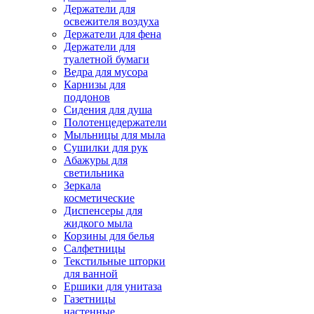
Держатели для
освежителя воздуха
Держатели для фена
Держатели для
туалетной бумаги
Ведра для мусора
Карнизы для
поддонов
Сидения для душа
Полотенцедержатели
Мыльницы для мыла
Сушилки для рук
Абажуры для
светильника
Зеркала
косметические
Диспенсеры для
жидкого мыла
Корзины для белья
Салфетницы
Текстильные шторки
для ванной
Ершики для унитаза
Газетницы
настенные