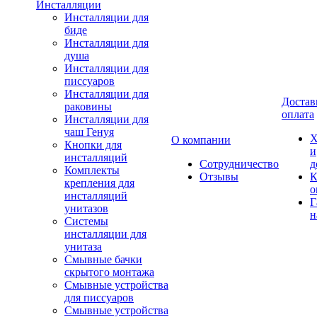
Инсталляции
Инсталляции для
биде
Инсталляции для
душа
Инсталляции для
писсуаров
Инсталляции для
Достав
раковины
оплата
Инсталляции для
чаш Генуя
Х
О компании
Кнопки для
и
инсталляций
Сотрудничество
д
Комплекты
Отзывы
К
крепления для
о
инсталляций
Г
унитазов
н
Системы
инсталляции для
унитаза
Смывные бачки
скрытого монтажа
Смывные устройства
для писсуаров
Смывные устройства