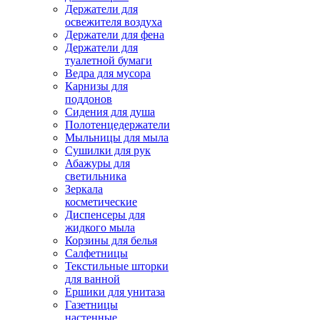
Держатели для
освежителя воздуха
Держатели для фена
Держатели для
туалетной бумаги
Ведра для мусора
Карнизы для
поддонов
Сидения для душа
Полотенцедержатели
Мыльницы для мыла
Сушилки для рук
Абажуры для
светильника
Зеркала
косметические
Диспенсеры для
жидкого мыла
Корзины для белья
Салфетницы
Текстильные шторки
для ванной
Ершики для унитаза
Газетницы
настенные