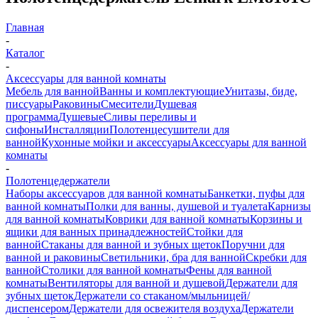
Главная
-
Каталог
-
Аксессуары для ванной комнаты
Мебель для ванной
Ванны и комплектующие
Унитазы, биде,
писсуары
Раковины
Смесители
Душевая
программа
Душевые
Сливы переливы и
сифоны
Инсталляции
Полотенцесушители для
ванной
Кухонные мойки и аксессуары
Аксессуары для ванной
комнаты
-
Полотенцедержатели
Наборы аксессуаров для ванной комнаты
Банкетки, пуфы для
ванной комнаты
Полки для ванны, душевой и туалета
Карнизы
для ванной комнаты
Коврики для ванной комнаты
Корзины и
ящики для ванных принадлежностей
Стойки для
ванной
Стаканы для ванной и зубных щеток
Поручни для
ванной и раковины
Светильники, бра для ванной
Скребки для
ванной
Столики для ванной комнаты
Фены для ванной
комнаты
Вентиляторы для ванной и душевой
Держатели для
зубных щеток
Держатели со стаканом/мыльницей/
диспенсером
Держатели для освежителя воздуха
Держатели