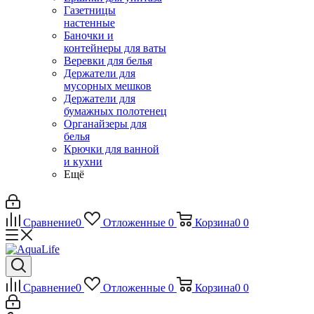
Газетницы
настенные
Баночки и
контейнеры для ваты
Веревки для белья
Держатели для
мусорных мешков
Держатели для
бумажных полотенец
Органайзеры для
белья
Крючки для ванной
и кухни
Ещё
Сравнение
0
Отложенные
0
Корзина
0
0
Сравнение
0
Отложенные
0
Корзина
0
0