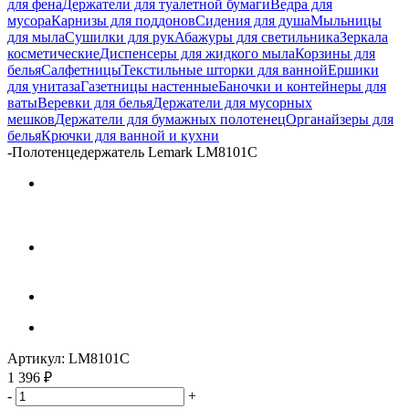
для фена
Держатели для туалетной бумаги
Ведра для
мусора
Карнизы для поддонов
Сидения для душа
Мыльницы
для мыла
Сушилки для рук
Абажуры для светильника
Зеркала
косметические
Диспенсеры для жидкого мыла
Корзины для
белья
Салфетницы
Текстильные шторки для ванной
Ершики
для унитаза
Газетницы настенные
Баночки и контейнеры для
ваты
Веревки для белья
Держатели для мусорных
мешков
Держатели для бумажных полотенец
Органайзеры для
белья
Крючки для ванной и кухни
-
Полотенцедержатель Lemark LM8101C
Артикул:
LM8101C
1 396
₽
-
+