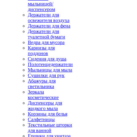
мыльницей/
диспенсером
Держатели для
освежителя воздуха
Держатели для фена
Держатели для
туалетной бумаги
Ведра для мусора
Карнизы для
поддонов
Сидения для душа
Полотенцедержатели
Мыльницы для мыла
Сушилки для рук
Абажуры для
светильника
Зеркала
косметические
Диспенсеры для
жидкого мыла
Корзины для белья
Салфетницы
Текстильные шторки
для ванной
Ершики для унитаза