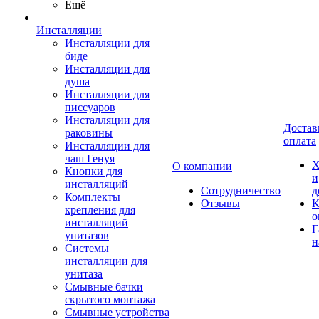
Ещё
Инсталляции
Инсталляции для
биде
Инсталляции для
душа
Инсталляции для
писсуаров
Инсталляции для
Достав
раковины
оплата
Инсталляции для
чаш Генуя
Х
О компании
Кнопки для
и
инсталляций
Сотрудничество
д
Комплекты
Отзывы
К
крепления для
о
инсталляций
Г
унитазов
н
Системы
инсталляции для
унитаза
Смывные бачки
скрытого монтажа
Смывные устройства