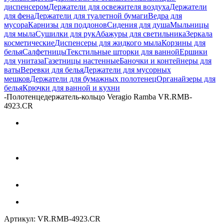
диспенсером
Держатели для освежителя воздуха
Держатели
для фена
Держатели для туалетной бумаги
Ведра для
мусора
Карнизы для поддонов
Сидения для душа
Мыльницы
для мыла
Сушилки для рук
Абажуры для светильника
Зеркала
косметические
Диспенсеры для жидкого мыла
Корзины для
белья
Салфетницы
Текстильные шторки для ванной
Ершики
для унитаза
Газетницы настенные
Баночки и контейнеры для
ваты
Веревки для белья
Держатели для мусорных
мешков
Держатели для бумажных полотенец
Органайзеры для
белья
Крючки для ванной и кухни
-
Полотенцедержатель-кольцо Veragio Ramba VR.RMB-
4923.CR
Артикул:
VR.RMB-4923.CR