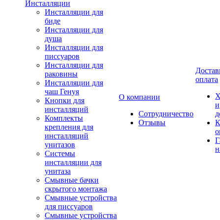
Инсталляции
Инсталляции для
биде
Инсталляции для
душа
Инсталляции для
писсуаров
Инсталляции для
Достав
раковины
оплата
Инсталляции для
чаш Генуя
Х
О компании
Кнопки для
и
инсталляций
Сотрудничество
д
Комплекты
Отзывы
К
крепления для
о
инсталляций
Г
унитазов
н
Системы
инсталляции для
унитаза
Смывные бачки
скрытого монтажа
Смывные устройства
для писсуаров
Смывные устройства