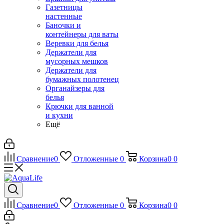
Газетницы
настенные
Баночки и
контейнеры для ваты
Веревки для белья
Держатели для
мусорных мешков
Держатели для
бумажных полотенец
Органайзеры для
белья
Крючки для ванной
и кухни
Ещё
Сравнение
0
Отложенные
0
Корзина
0
0
Сравнение
0
Отложенные
0
Корзина
0
0