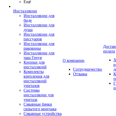
Ещё
Инсталляции
Инсталляции для
биде
Инсталляции для
душа
Инсталляции для
писсуаров
Инсталляции для
Достав
раковины
оплата
Инсталляции для
чаш Генуя
Х
О компании
Кнопки для
и
инсталляций
Сотрудничество
д
Комплекты
Отзывы
К
крепления для
о
инсталляций
Г
унитазов
н
Системы
инсталляции для
унитаза
Смывные бачки
скрытого монтажа
Смывные устройства