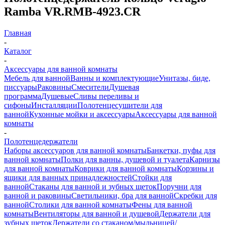
Ramba VR.RMB-4923.CR
Главная
-
Каталог
-
Аксессуары для ванной комнаты
Мебель для ванной
Ванны и комплектующие
Унитазы, биде,
писсуары
Раковины
Смесители
Душевая
программа
Душевые
Сливы переливы и
сифоны
Инсталляции
Полотенцесушители для
ванной
Кухонные мойки и аксессуары
Аксессуары для ванной
комнаты
-
Полотенцедержатели
Наборы аксессуаров для ванной комнаты
Банкетки, пуфы для
ванной комнаты
Полки для ванны, душевой и туалета
Карнизы
для ванной комнаты
Коврики для ванной комнаты
Корзины и
ящики для ванных принадлежностей
Стойки для
ванной
Стаканы для ванной и зубных щеток
Поручни для
ванной и раковины
Светильники, бра для ванной
Скребки для
ванной
Столики для ванной комнаты
Фены для ванной
комнаты
Вентиляторы для ванной и душевой
Держатели для
зубных щеток
Держатели со стаканом/мыльницей/