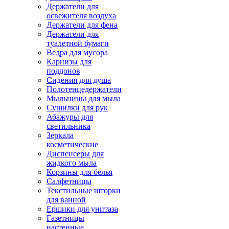
Держатели для
освежителя воздуха
Держатели для фена
Держатели для
туалетной бумаги
Ведра для мусора
Карнизы для
поддонов
Сидения для душа
Полотенцедержатели
Мыльницы для мыла
Сушилки для рук
Абажуры для
светильника
Зеркала
косметические
Диспенсеры для
жидкого мыла
Корзины для белья
Салфетницы
Текстильные шторки
для ванной
Ершики для унитаза
Газетницы
настенные