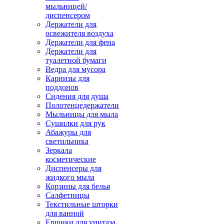
мыльницей/
диспенсером
Держатели для
освежителя воздуха
Держатели для фена
Держатели для
туалетной бумаги
Ведра для мусора
Карнизы для
поддонов
Сидения для душа
Полотенцедержатели
Мыльницы для мыла
Сушилки для рук
Абажуры для
светильника
Зеркала
косметические
Диспенсеры для
жидкого мыла
Корзины для белья
Салфетницы
Текстильные шторки
для ванной
Ершики для унитаза