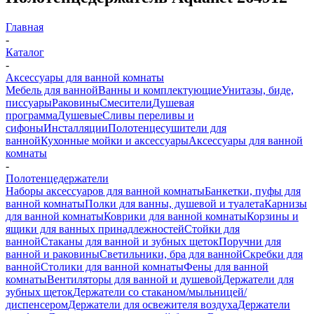
Главная
-
Каталог
-
Аксессуары для ванной комнаты
Мебель для ванной
Ванны и комплектующие
Унитазы, биде,
писсуары
Раковины
Смесители
Душевая
программа
Душевые
Сливы переливы и
сифоны
Инсталляции
Полотенцесушители для
ванной
Кухонные мойки и аксессуары
Аксессуары для ванной
комнаты
-
Полотенцедержатели
Наборы аксессуаров для ванной комнаты
Банкетки, пуфы для
ванной комнаты
Полки для ванны, душевой и туалета
Карнизы
для ванной комнаты
Коврики для ванной комнаты
Корзины и
ящики для ванных принадлежностей
Стойки для
ванной
Стаканы для ванной и зубных щеток
Поручни для
ванной и раковины
Светильники, бра для ванной
Скребки для
ванной
Столики для ванной комнаты
Фены для ванной
комнаты
Вентиляторы для ванной и душевой
Держатели для
зубных щеток
Держатели со стаканом/мыльницей/
диспенсером
Держатели для освежителя воздуха
Держатели