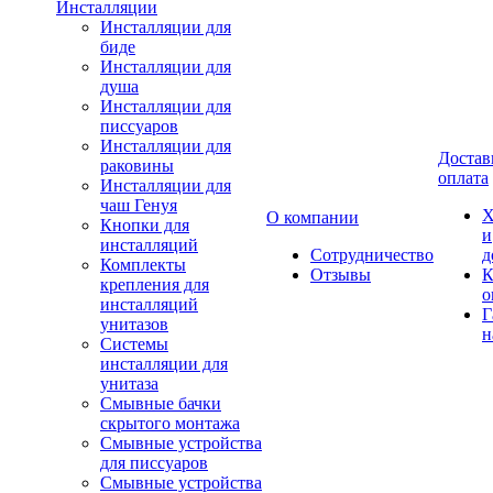
Инсталляции
Инсталляции для
биде
Инсталляции для
душа
Инсталляции для
писсуаров
Инсталляции для
Достав
раковины
оплата
Инсталляции для
чаш Генуя
Х
О компании
Кнопки для
и
инсталляций
Сотрудничество
д
Комплекты
Отзывы
К
крепления для
о
инсталляций
Г
унитазов
н
Системы
инсталляции для
унитаза
Смывные бачки
скрытого монтажа
Смывные устройства
для писсуаров
Смывные устройства