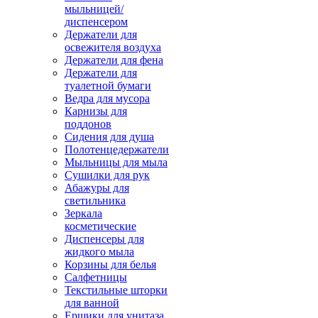
мыльницей/
диспенсером
Держатели для
освежителя воздуха
Держатели для фена
Держатели для
туалетной бумаги
Ведра для мусора
Карнизы для
поддонов
Сидения для душа
Полотенцедержатели
Мыльницы для мыла
Сушилки для рук
Абажуры для
светильника
Зеркала
косметические
Диспенсеры для
жидкого мыла
Корзины для белья
Салфетницы
Текстильные шторки
для ванной
Ершики для унитаза