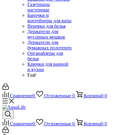
Газетницы
настенные
Баночки и
контейнеры для ваты
Веревки для белья
Держатели для
мусорных мешков
Держатели для
бумажных полотенец
Органайзеры для
белья
Крючки для ванной
и кухни
Ещё
Сравнение
0
Отложенные
0
Корзина
0
0
Сравнение
0
Отложенные
0
Корзина
0
0