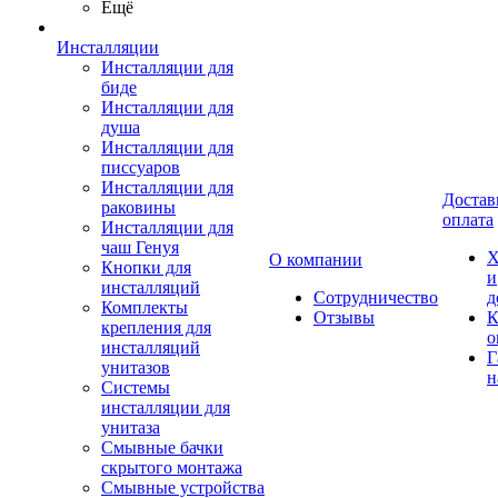
Ещё
Инсталляции
Инсталляции для
биде
Инсталляции для
душа
Инсталляции для
писсуаров
Инсталляции для
Достав
раковины
оплата
Инсталляции для
чаш Генуя
Х
О компании
Кнопки для
и
инсталляций
Сотрудничество
д
Комплекты
Отзывы
К
крепления для
о
инсталляций
Г
унитазов
н
Системы
инсталляции для
унитаза
Смывные бачки
скрытого монтажа
Смывные устройства