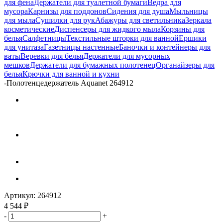
для фена
Держатели для туалетной бумаги
Ведра для
мусора
Карнизы для поддонов
Сидения для душа
Мыльницы
для мыла
Сушилки для рук
Абажуры для светильника
Зеркала
косметические
Диспенсеры для жидкого мыла
Корзины для
белья
Салфетницы
Текстильные шторки для ванной
Ершики
для унитаза
Газетницы настенные
Баночки и контейнеры для
ваты
Веревки для белья
Держатели для мусорных
мешков
Держатели для бумажных полотенец
Органайзеры для
белья
Крючки для ванной и кухни
-
Полотенцедержатель Aquanet 264912
Артикул:
264912
4 544
₽
-
+