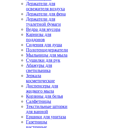
Держатели для
освежителя воздуха
Держатели для фена
Держатели для
туалетной бумаги
Ведра для мусора
Карнизы для
поддонов
Сидения для душа
Полотенцедержатели
Мыльницы для мыла
Сушилки для рук
Абажуры для
светильника
Зеркала
косметические
Диспенсеры для
жидкого мыла
Корзины для белья
Салфетницы
Текстильные шторки
для ванной
Ершики для унитаза
Газетницы
настенные