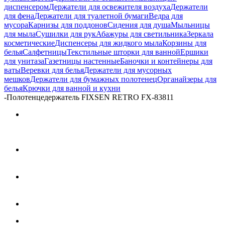
диспенсером
Держатели для освежителя воздуха
Держатели
для фена
Держатели для туалетной бумаги
Ведра для
мусора
Карнизы для поддонов
Сидения для душа
Мыльницы
для мыла
Сушилки для рук
Абажуры для светильника
Зеркала
косметические
Диспенсеры для жидкого мыла
Корзины для
белья
Салфетницы
Текстильные шторки для ванной
Ершики
для унитаза
Газетницы настенные
Баночки и контейнеры для
ваты
Веревки для белья
Держатели для мусорных
мешков
Держатели для бумажных полотенец
Органайзеры для
белья
Крючки для ванной и кухни
-
Полотенцедержатель FIXSEN RETRO FX-83811