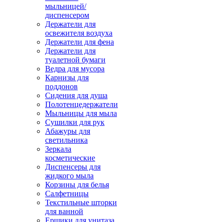
мыльницей/
диспенсером
Держатели для
освежителя воздуха
Держатели для фена
Держатели для
туалетной бумаги
Ведра для мусора
Карнизы для
поддонов
Сидения для душа
Полотенцедержатели
Мыльницы для мыла
Сушилки для рук
Абажуры для
светильника
Зеркала
косметические
Диспенсеры для
жидкого мыла
Корзины для белья
Салфетницы
Текстильные шторки
для ванной
Ершики для унитаза