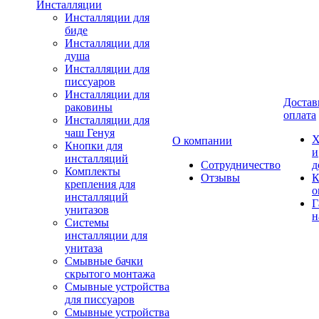
Инсталляции
Инсталляции для
биде
Инсталляции для
душа
Инсталляции для
писсуаров
Инсталляции для
Достав
раковины
оплата
Инсталляции для
чаш Генуя
Х
О компании
Кнопки для
и
инсталляций
Сотрудничество
д
Комплекты
Отзывы
К
крепления для
о
инсталляций
Г
унитазов
н
Системы
инсталляции для
унитаза
Смывные бачки
скрытого монтажа
Смывные устройства
для писсуаров
Смывные устройства