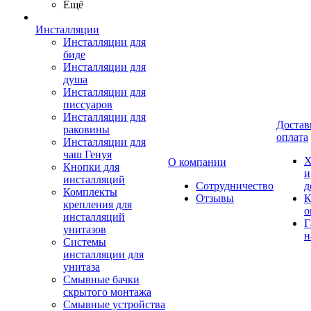
Ещё
Инсталляции
Инсталляции для
биде
Инсталляции для
душа
Инсталляции для
писсуаров
Инсталляции для
Достав
раковины
оплата
Инсталляции для
чаш Генуя
Х
О компании
Кнопки для
и
инсталляций
Сотрудничество
д
Комплекты
Отзывы
К
крепления для
о
инсталляций
Г
унитазов
н
Системы
инсталляции для
унитаза
Смывные бачки
скрытого монтажа
Смывные устройства