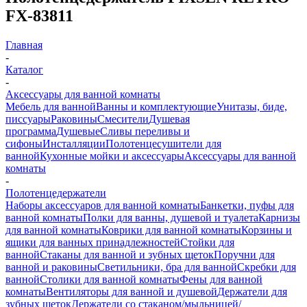
FX-83811
Главная
-
Каталог
-
Аксессуары для ванной комнаты
Мебель для ванной
Ванны и комплектующие
Унитазы, биде,
писсуары
Раковины
Смесители
Душевая
программа
Душевые
Сливы переливы и
сифоны
Инсталляции
Полотенцесушители для
ванной
Кухонные мойки и аксессуары
Аксессуары для ванной
комнаты
-
Полотенцедержатели
Наборы аксессуаров для ванной комнаты
Банкетки, пуфы для
ванной комнаты
Полки для ванны, душевой и туалета
Карнизы
для ванной комнаты
Коврики для ванной комнаты
Корзины и
ящики для ванных принадлежностей
Стойки для
ванной
Стаканы для ванной и зубных щеток
Поручни для
ванной и раковины
Светильники, бра для ванной
Скребки для
ванной
Столики для ванной комнаты
Фены для ванной
комнаты
Вентиляторы для ванной и душевой
Держатели для
зубных щеток
Держатели со стаканом/мыльницей/