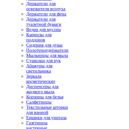
Держатели для
освежителя воздуха
Держатели для фена
Держатели для
туалетной бумаги
Ведра для мусора
Карнизы для
поддонов
Сидения для душа
Полотенцедержатели
Мыльницы для мыла
Сушилки для рук
Абажуры для
светильника
Зеркала
косметические
Диспенсеры для
жидкого мыла
Корзины для белья
Салфетницы
Текстильные шторки
для ванной
Ершики для унитаза
Газетницы
настенные