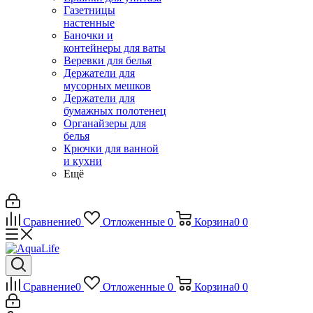
Газетницы
настенные
Баночки и
контейнеры для ваты
Веревки для белья
Держатели для
мусорных мешков
Держатели для
бумажных полотенец
Органайзеры для
белья
Крючки для ванной
и кухни
Ещё
Сравнение
0
Отложенные
0
Корзина
0
0
Сравнение
0
Отложенные
0
Корзина
0
0