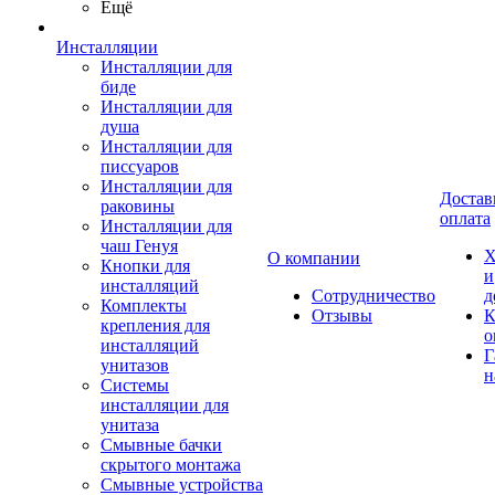
Ещё
Инсталляции
Инсталляции для
биде
Инсталляции для
душа
Инсталляции для
писсуаров
Инсталляции для
Достав
раковины
оплата
Инсталляции для
чаш Генуя
Х
О компании
Кнопки для
и
инсталляций
Сотрудничество
д
Комплекты
Отзывы
К
крепления для
о
инсталляций
Г
унитазов
н
Системы
инсталляции для
унитаза
Смывные бачки
скрытого монтажа
Смывные устройства