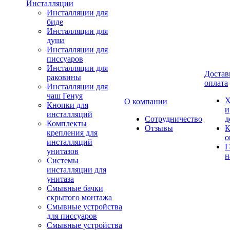
Инсталляции
Инсталляции для
биде
Инсталляции для
душа
Инсталляции для
писсуаров
Инсталляции для
Достав
раковины
оплата
Инсталляции для
чаш Генуя
Х
О компании
Кнопки для
и
инсталляций
Сотрудничество
д
Комплекты
Отзывы
К
крепления для
о
инсталляций
Г
унитазов
н
Системы
инсталляции для
унитаза
Смывные бачки
скрытого монтажа
Смывные устройства
для писсуаров
Смывные устройства