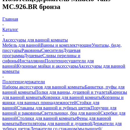
MC.926.BR бронза
Главная
-
Каталог
-
Аксессуары для ванной комнаты
Мебель для ванной
Ванны и комплектующие
Унитазы, биде,
писсуары
Раковины
Смесители
Душевая
программа
Душевые
Сливы переливы и
сифоны
Инсталляции
Полотенцесушители для
ванной
Кухонные мойки и аксессуары
Аксессуары для ванной
комнаты
-
Полотенцедержатели
Наборы аксессуаров для ванной комнаты
Банкетки, пуфы для
ванной комнаты
Полки для ванны, душевой и туалета
Карнизы
для ванной комнаты
Коврики для ванной комнаты
Корзины и
ящики для ванных принадлежностей
Стойки для
ванной
Стаканы для ванной и зубных щеток
Поручни для
ванной и раковины
Светильники, бра для ванной
Скребки для
ванной
Столики для ванной комнаты
Фены для ванной
комнаты
Вентиляторы для ванной и душевой
Держатели для
зубных щеток
Держатели со стаканом/мыльницей/