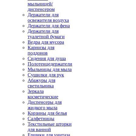
мыльницей/
диспенсером
Держатели для
освежителя воздуха
Держатели для фена
Держатели для
туалетной бумаги
Ведра для мусора
Карнизы для
поддонов
Сидения для душа
Полотенцедержатели
Мыльницы для мыла
Сушилки для рук
Абажуры для
светильника
Зеркала
косметические
Диспенсеры для
жидкого мыла
Корзины для белья
Салфетницы
Текстильные шторки
для ванной
Ершики для унитаза