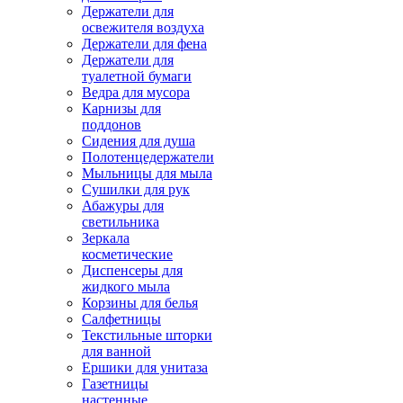
Держатели для
освежителя воздуха
Держатели для фена
Держатели для
туалетной бумаги
Ведра для мусора
Карнизы для
поддонов
Сидения для душа
Полотенцедержатели
Мыльницы для мыла
Сушилки для рук
Абажуры для
светильника
Зеркала
косметические
Диспенсеры для
жидкого мыла
Корзины для белья
Салфетницы
Текстильные шторки
для ванной
Ершики для унитаза
Газетницы
настенные