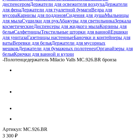
диспенсером
Держатели для освежителя воздуха
Держатели
для фена
Держатели для туалетной бумаги
Ведра для
мусора
Карнизы для поддонов
Сидения для душа
Мыльницы
для мыла
Сушилки для рук
Абажуры для светильника
Зеркала
косметические
Диспенсеры для жидкого мыла
Корзины для
белья
Салфетницы
Текстильные шторки для ванной
Ершики
для унитаза
Газетницы настенные
Баночки и контейнеры для
ваты
Веревки для белья
Держатели для мусорных
мешков
Держатели для бумажных полотенец
Органайзеры для
белья
Крючки для ванной и кухни
-
Полотенцедержатель Milacio Valls MC.926.BR бронза
Артикул:
MC.926.BR
3 300
₽