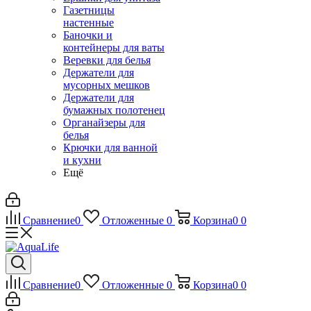
Газетницы
настенные
Баночки и
контейнеры для ваты
Веревки для белья
Держатели для
мусорных мешков
Держатели для
бумажных полотенец
Органайзеры для
белья
Крючки для ванной
и кухни
Ещё
Сравнение
0
Отложенные
0
Корзина
0
0
Сравнение
0
Отложенные
0
Корзина
0
0