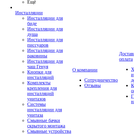
Ещё
Инсталляции
Инсталляции для
биде
Инсталляции для
душа
Инсталляции для
писсуаров
Инсталляции для
Достав
раковины
оплата
Инсталляции для
чаш Генуя
Х
О компании
Кнопки для
и
инсталляций
Сотрудничество
д
Комплекты
Отзывы
К
крепления для
о
инсталляций
Г
унитазов
н
Системы
инсталляции для
унитаза
Смывные бачки
скрытого монтажа
Смывные устройства