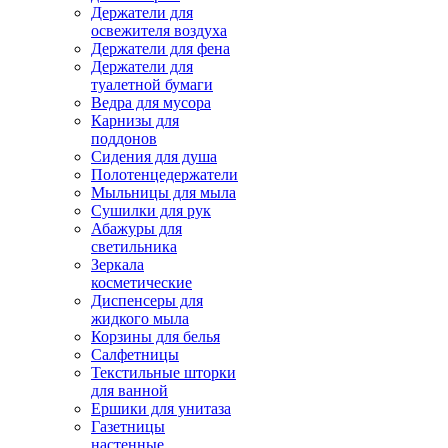
Держатели для
освежителя воздуха
Держатели для фена
Держатели для
туалетной бумаги
Ведра для мусора
Карнизы для
поддонов
Сидения для душа
Полотенцедержатели
Мыльницы для мыла
Сушилки для рук
Абажуры для
светильника
Зеркала
косметические
Диспенсеры для
жидкого мыла
Корзины для белья
Салфетницы
Текстильные шторки
для ванной
Ершики для унитаза
Газетницы
настенные