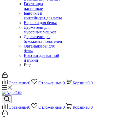
Газетницы
настенные
Баночки и
контейнеры для ваты
Веревки для белья
Держатели для
мусорных мешков
Держатели для
бумажных полотенец
Органайзеры для
белья
Крючки для ванной
и кухни
Ещё
Сравнение
0
Отложенные
0
Корзина
0
0
Сравнение
0
Отложенные
0
Корзина
0
0