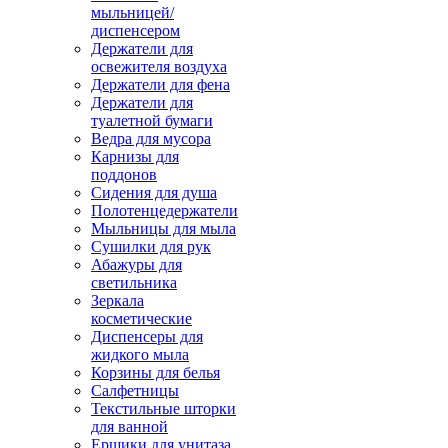
мыльницей/
диспенсером
Держатели для
освежителя воздуха
Держатели для фена
Держатели для
туалетной бумаги
Ведра для мусора
Карнизы для
поддонов
Сидения для душа
Полотенцедержатели
Мыльницы для мыла
Сушилки для рук
Абажуры для
светильника
Зеркала
косметические
Диспенсеры для
жидкого мыла
Корзины для белья
Салфетницы
Текстильные шторки
для ванной
Ершики для унитаза