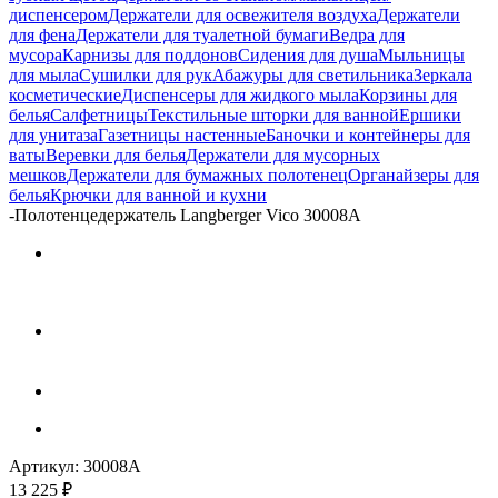
диспенсером
Держатели для освежителя воздуха
Держатели
для фена
Держатели для туалетной бумаги
Ведра для
мусора
Карнизы для поддонов
Сидения для душа
Мыльницы
для мыла
Сушилки для рук
Абажуры для светильника
Зеркала
косметические
Диспенсеры для жидкого мыла
Корзины для
белья
Салфетницы
Текстильные шторки для ванной
Ершики
для унитаза
Газетницы настенные
Баночки и контейнеры для
ваты
Веревки для белья
Держатели для мусорных
мешков
Держатели для бумажных полотенец
Органайзеры для
белья
Крючки для ванной и кухни
-
Полотенцедержатель Langberger Vico 30008A
Артикул:
30008A
13 225
₽