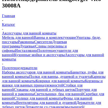
30008A
Главная
-
Каталог
-
Аксессуары для ванной комнаты
Мебель для ванной
Ванны и комплектующие
Унитазы, биде,
писсуары
Раковины
Смесители
Душевая
программа
Душевые
Сливы переливы и
сифоны
Инсталляции
Полотенцесушители для
ванной
Кухонные мойки и аксессуары
Аксессуары для ванной
комнаты
-
Полотенцедержатели
Наборы аксессуаров для ванной комнаты
Банкетки, пуфы для
ванной комнаты
Полки для ванны, душевой и туалета
Карнизы
для ванной комнаты
Коврики для ванной комнаты
Корзины и
ящики для ванных принадлежностей
Стойки для
ванной
Стаканы для ванной и зубных щеток
Поручни для
ванной и раковины
Светильники, бра для ванной
Скребки для
ванной
Столики для ванной комнаты
Фены для ванной
комнаты
Вентиляторы для ванной и душевой
Держатели для
зубных щеток
Держатели со стаканом/мыльницей/