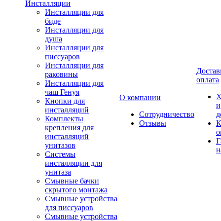
Инсталляции
Инсталляции для
биде
Инсталляции для
душа
Инсталляции для
писсуаров
Инсталляции для
Достав
раковины
оплата
Инсталляции для
чаш Генуя
Х
О компании
Кнопки для
и
инсталляций
Сотрудничество
д
Комплекты
Отзывы
К
крепления для
о
инсталляций
Г
унитазов
н
Системы
инсталляции для
унитаза
Смывные бачки
скрытого монтажа
Смывные устройства
для писсуаров
Смывные устройства