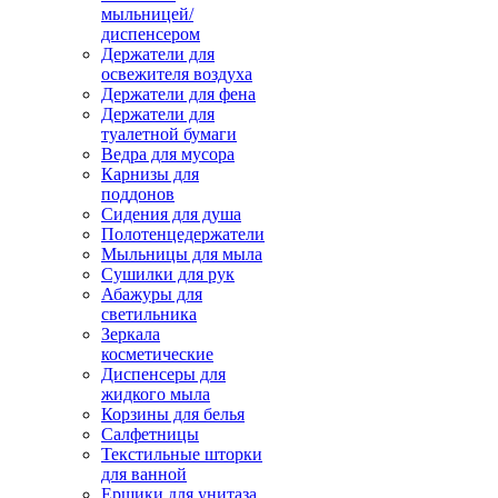
мыльницей/
диспенсером
Держатели для
освежителя воздуха
Держатели для фена
Держатели для
туалетной бумаги
Ведра для мусора
Карнизы для
поддонов
Сидения для душа
Полотенцедержатели
Мыльницы для мыла
Сушилки для рук
Абажуры для
светильника
Зеркала
косметические
Диспенсеры для
жидкого мыла
Корзины для белья
Салфетницы
Текстильные шторки
для ванной
Ершики для унитаза