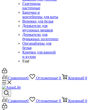
Газетницы
настенные
Баночки и
контейнеры для ваты
Веревки для белья
Держатели для
мусорных мешков
Держатели для
бумажных полотенец
Органайзеры для
белья
Крючки для ванной
и кухни
Ещё
Сравнение
0
Отложенные
0
Корзина
0
0
Сравнение
0
Отложенные
0
Корзина
0
0