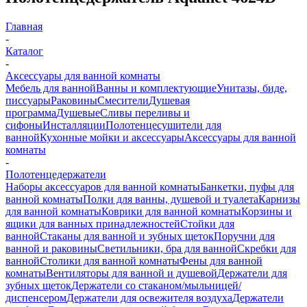
Главная
-
Каталог
-
Аксессуары для ванной комнаты
Мебель для ванной
Ванны и комплектующие
Унитазы, биде,
писсуары
Раковины
Смесители
Душевая
программа
Душевые
Сливы переливы и
сифоны
Инсталляции
Полотенцесушители для
ванной
Кухонные мойки и аксессуары
Аксессуары для ванной
комнаты
-
Полотенцедержатели
Наборы аксессуаров для ванной комнаты
Банкетки, пуфы для
ванной комнаты
Полки для ванны, душевой и туалета
Карнизы
для ванной комнаты
Коврики для ванной комнаты
Корзины и
ящики для ванных принадлежностей
Стойки для
ванной
Стаканы для ванной и зубных щеток
Поручни для
ванной и раковины
Светильники, бра для ванной
Скребки для
ванной
Столики для ванной комнаты
Фены для ванной
комнаты
Вентиляторы для ванной и душевой
Держатели для
зубных щеток
Держатели со стаканом/мыльницей/
диспенсером
Держатели для освежителя воздуха
Держатели