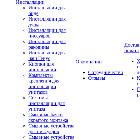
Инсталляции
Инсталляции для
биде
Инсталляции для
душа
Инсталляции для
писсуаров
Инсталляции для
Достав
раковины
оплата
Инсталляции для
чаш Генуя
Х
О компании
Кнопки для
и
инсталляций
Сотрудничество
д
Комплекты
Отзывы
К
крепления для
о
инсталляций
Г
унитазов
н
Системы
инсталляции для
унитаза
Смывные бачки
скрытого монтажа
Смывные устройства
для писсуаров
Смывные устройства