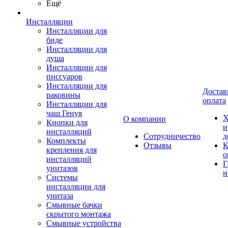
Ещё
Инсталляции
Инсталляции для
биде
Инсталляции для
душа
Инсталляции для
писсуаров
Инсталляции для
Достав
раковины
оплата
Инсталляции для
чаш Генуя
Х
О компании
Кнопки для
и
инсталляций
Сотрудничество
д
Комплекты
Отзывы
К
крепления для
о
инсталляций
Г
унитазов
н
Системы
инсталляции для
унитаза
Смывные бачки
скрытого монтажа
Смывные устройства