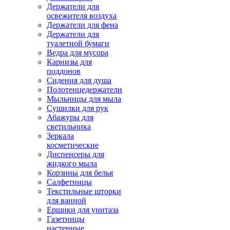
Держатели для
освежителя воздуха
Держатели для фена
Держатели для
туалетной бумаги
Ведра для мусора
Карнизы для
поддонов
Сидения для душа
Полотенцедержатели
Мыльницы для мыла
Сушилки для рук
Абажуры для
светильника
Зеркала
косметические
Диспенсеры для
жидкого мыла
Корзины для белья
Салфетницы
Текстильные шторки
для ванной
Ершики для унитаза
Газетницы
настенные