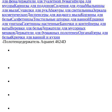
для фена
Держатели для туалетной бумаги
Ведра для
мусора
Карнизы для поддонов
Сидения для душа
Мыльницы
для мыла
Сушилки для рук
Абажуры для светильника
Зеркала
косметические
Диспенсеры для жидкого мыла
Корзины для
белья
Салфетницы
Текстильные шторки для ванной
Ершики
для унитаза
Газетницы настенные
Баночки и контейнеры для
ваты
Веревки для белья
Держатели для мусорных
мешков
Держатели для бумажных полотенец
Органайзеры для
белья
Крючки для ванной и кухни
-
Полотенцедержатель Aquanet 4624D