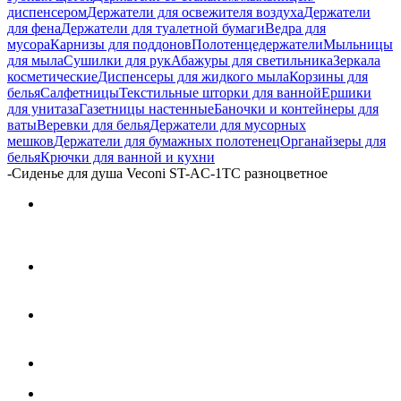
диспенсером
Держатели для освежителя воздуха
Держатели
для фена
Держатели для туалетной бумаги
Ведра для
мусора
Карнизы для поддонов
Полотенцедержатели
Мыльницы
для мыла
Сушилки для рук
Абажуры для светильника
Зеркала
косметические
Диспенсеры для жидкого мыла
Корзины для
белья
Салфетницы
Текстильные шторки для ванной
Ершики
для унитаза
Газетницы настенные
Баночки и контейнеры для
ваты
Веревки для белья
Держатели для мусорных
мешков
Держатели для бумажных полотенец
Органайзеры для
белья
Крючки для ванной и кухни
-
Сиденье для душа Veconi ST-AC-1TС разноцветное