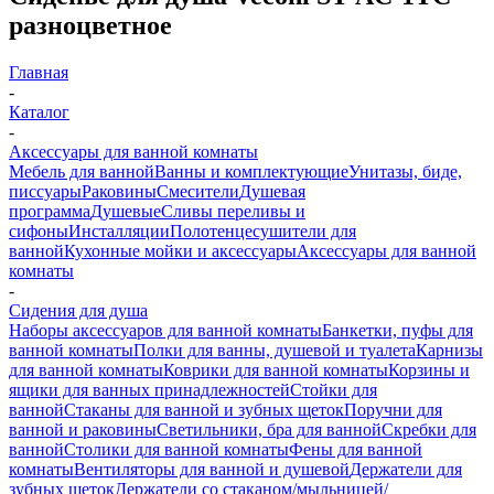
разноцветное
Главная
-
Каталог
-
Аксессуары для ванной комнаты
Мебель для ванной
Ванны и комплектующие
Унитазы, биде,
писсуары
Раковины
Смесители
Душевая
программа
Душевые
Сливы переливы и
сифоны
Инсталляции
Полотенцесушители для
ванной
Кухонные мойки и аксессуары
Аксессуары для ванной
комнаты
-
Сидения для душа
Наборы аксессуаров для ванной комнаты
Банкетки, пуфы для
ванной комнаты
Полки для ванны, душевой и туалета
Карнизы
для ванной комнаты
Коврики для ванной комнаты
Корзины и
ящики для ванных принадлежностей
Стойки для
ванной
Стаканы для ванной и зубных щеток
Поручни для
ванной и раковины
Светильники, бра для ванной
Скребки для
ванной
Столики для ванной комнаты
Фены для ванной
комнаты
Вентиляторы для ванной и душевой
Держатели для
зубных щеток
Держатели со стаканом/мыльницей/