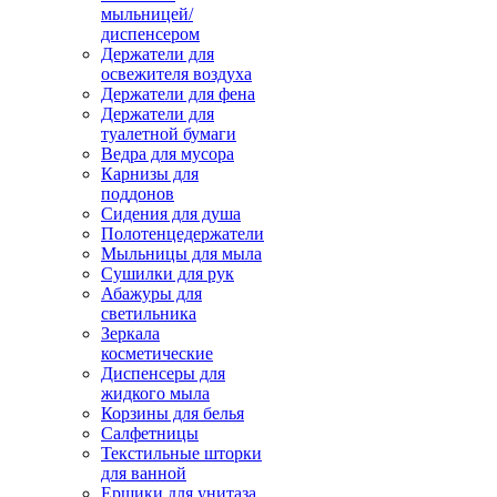
мыльницей/
диспенсером
Держатели для
освежителя воздуха
Держатели для фена
Держатели для
туалетной бумаги
Ведра для мусора
Карнизы для
поддонов
Сидения для душа
Полотенцедержатели
Мыльницы для мыла
Сушилки для рук
Абажуры для
светильника
Зеркала
косметические
Диспенсеры для
жидкого мыла
Корзины для белья
Салфетницы
Текстильные шторки
для ванной
Ершики для унитаза