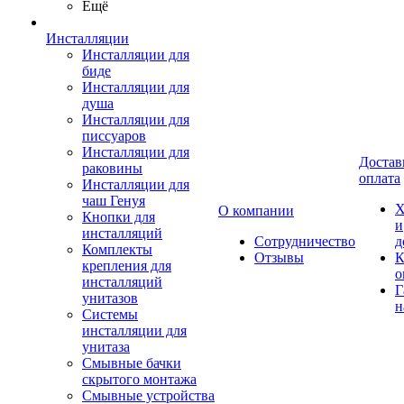
Ещё
Инсталляции
Инсталляции для
биде
Инсталляции для
душа
Инсталляции для
писсуаров
Инсталляции для
Достав
раковины
оплата
Инсталляции для
чаш Генуя
Х
О компании
Кнопки для
и
инсталляций
Сотрудничество
д
Комплекты
Отзывы
К
крепления для
о
инсталляций
Г
унитазов
н
Системы
инсталляции для
унитаза
Смывные бачки
скрытого монтажа
Смывные устройства