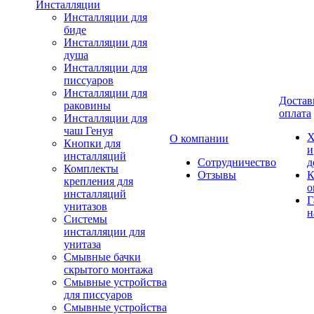
Инсталляции
Инсталляции для
биде
Инсталляции для
душа
Инсталляции для
писсуаров
Инсталляции для
Достав
раковины
оплата
Инсталляции для
чаш Генуя
Х
О компании
Кнопки для
и
инсталляций
Сотрудничество
д
Комплекты
Отзывы
К
крепления для
о
инсталляций
Г
унитазов
н
Системы
инсталляции для
унитаза
Смывные бачки
скрытого монтажа
Смывные устройства
для писсуаров
Смывные устройства