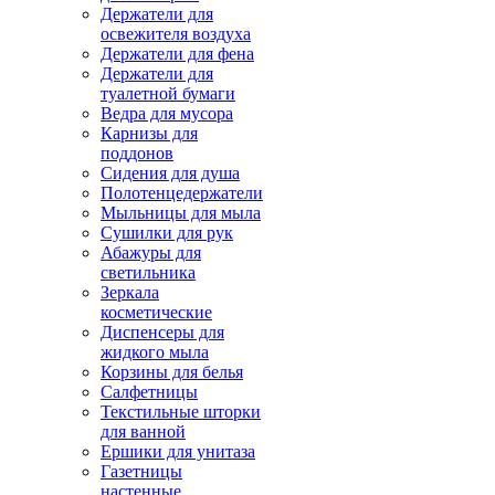
Держатели для
освежителя воздуха
Держатели для фена
Держатели для
туалетной бумаги
Ведра для мусора
Карнизы для
поддонов
Сидения для душа
Полотенцедержатели
Мыльницы для мыла
Сушилки для рук
Абажуры для
светильника
Зеркала
косметические
Диспенсеры для
жидкого мыла
Корзины для белья
Салфетницы
Текстильные шторки
для ванной
Ершики для унитаза
Газетницы
настенные