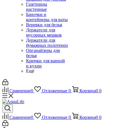
Газетницы
настенные
Баночки и
контейнеры для ваты
Веревки для белья
Держатели для
мусорных мешков
Держатели для
бумажных полотенец
Органайзеры для
белья
Крючки для ванной
и кухни
Ещё
Сравнение
0
Отложенные
0
Корзина
0
0
Сравнение
0
Отложенные
0
Корзина
0
0