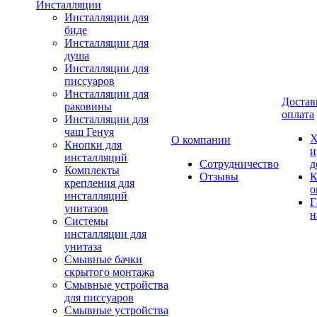
Инсталляции
Инсталляции для
биде
Инсталляции для
душа
Инсталляции для
писсуаров
Инсталляции для
Достав
раковины
оплата
Инсталляции для
чаш Генуя
Х
О компании
Кнопки для
и
инсталляций
Сотрудничество
д
Комплекты
Отзывы
К
крепления для
о
инсталляций
Г
унитазов
н
Системы
инсталляции для
унитаза
Смывные бачки
скрытого монтажа
Смывные устройства
для писсуаров
Смывные устройства