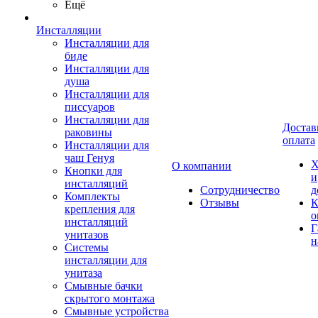
Ещё
Инсталляции
Инсталляции для
биде
Инсталляции для
душа
Инсталляции для
писсуаров
Инсталляции для
Достав
раковины
оплата
Инсталляции для
чаш Генуя
Х
О компании
Кнопки для
и
инсталляций
Сотрудничество
д
Комплекты
Отзывы
К
крепления для
о
инсталляций
Г
унитазов
н
Системы
инсталляции для
унитаза
Смывные бачки
скрытого монтажа
Смывные устройства