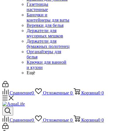
Газетницы
настенные
Баночки и
контейнеры для ваты
Веревки для белья
Держатели для
мусорных мешков
Держатели для
бумажных полотенец
Органайзеры для
белья
Крючки для ванной
и кухни
Ещё
Сравнение
0
Отложенные
0
Корзина
0
0
Сравнение
0
Отложенные
0
Корзина
0
0