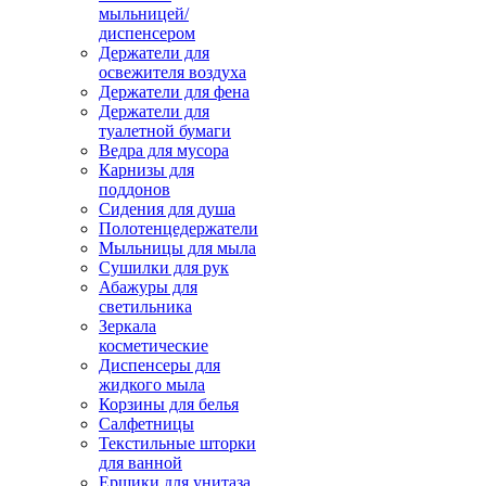
мыльницей/
диспенсером
Держатели для
освежителя воздуха
Держатели для фена
Держатели для
туалетной бумаги
Ведра для мусора
Карнизы для
поддонов
Сидения для душа
Полотенцедержатели
Мыльницы для мыла
Сушилки для рук
Абажуры для
светильника
Зеркала
косметические
Диспенсеры для
жидкого мыла
Корзины для белья
Салфетницы
Текстильные шторки
для ванной
Ершики для унитаза