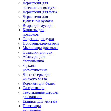
Держатели для
освежителя воздуха
Держатели для фена
Держатели для
туалетной бумаги
Ведра для мусора
Карнизы для
поддонов
Сидения для душа
Полотенцедержатели
Мыльницы для мыла
Сушилки для рук
Абажуры для
светильника
Зеркала
косметические
Диспенсеры для
жидкого мыла
Корзины для белья
Салфетницы
Текстильные шторки
для ванной
Ершики для унитаза
Газетницы
настенные