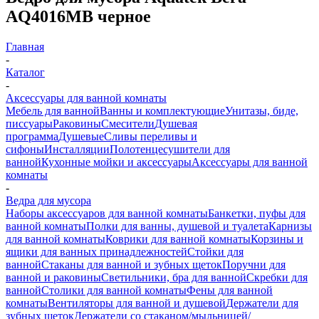
AQ4016MB черное
Главная
-
Каталог
-
Аксессуары для ванной комнаты
Мебель для ванной
Ванны и комплектующие
Унитазы, биде,
писсуары
Раковины
Смесители
Душевая
программа
Душевые
Сливы переливы и
сифоны
Инсталляции
Полотенцесушители для
ванной
Кухонные мойки и аксессуары
Аксессуары для ванной
комнаты
-
Ведра для мусора
Наборы аксессуаров для ванной комнаты
Банкетки, пуфы для
ванной комнаты
Полки для ванны, душевой и туалета
Карнизы
для ванной комнаты
Коврики для ванной комнаты
Корзины и
ящики для ванных принадлежностей
Стойки для
ванной
Стаканы для ванной и зубных щеток
Поручни для
ванной и раковины
Светильники, бра для ванной
Скребки для
ванной
Столики для ванной комнаты
Фены для ванной
комнаты
Вентиляторы для ванной и душевой
Держатели для
зубных щеток
Держатели со стаканом/мыльницей/