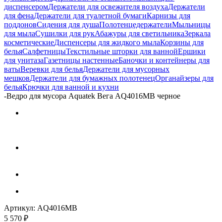
диспенсером
Держатели для освежителя воздуха
Держатели
для фена
Держатели для туалетной бумаги
Карнизы для
поддонов
Сидения для душа
Полотенцедержатели
Мыльницы
для мыла
Сушилки для рук
Абажуры для светильника
Зеркала
косметические
Диспенсеры для жидкого мыла
Корзины для
белья
Салфетницы
Текстильные шторки для ванной
Ершики
для унитаза
Газетницы настенные
Баночки и контейнеры для
ваты
Веревки для белья
Держатели для мусорных
мешков
Держатели для бумажных полотенец
Органайзеры для
белья
Крючки для ванной и кухни
-
Ведро для мусора Aquatek Вега AQ4016MB черное
Артикул:
AQ4016MB
5 570
₽