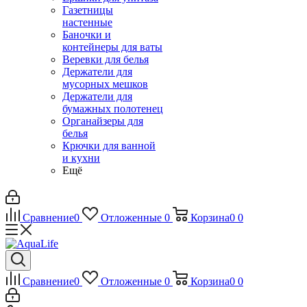
Газетницы
настенные
Баночки и
контейнеры для ваты
Веревки для белья
Держатели для
мусорных мешков
Держатели для
бумажных полотенец
Органайзеры для
белья
Крючки для ванной
и кухни
Ещё
Сравнение
0
Отложенные
0
Корзина
0
0
Сравнение
0
Отложенные
0
Корзина
0
0