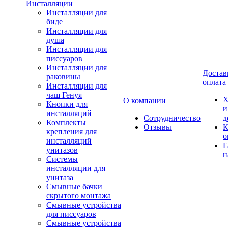
Инсталляции
Инсталляции для
биде
Инсталляции для
душа
Инсталляции для
писсуаров
Инсталляции для
Достав
раковины
оплата
Инсталляции для
чаш Генуя
Х
О компании
Кнопки для
и
инсталляций
Сотрудничество
д
Комплекты
Отзывы
К
крепления для
о
инсталляций
Г
унитазов
н
Системы
инсталляции для
унитаза
Смывные бачки
скрытого монтажа
Смывные устройства
для писсуаров
Смывные устройства