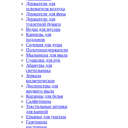
Держатели для
освежителя воздуха
Держатели для фена
Держатели для
туалетной бумаги
Ведра для мусора
Карнизы для
поддонов
Сидения для душа
Полотенцедержатели
Мыльницы для мыла
Сушилки для рук
Абажуры для
светильника
Зеркала
косметические
Диспенсеры для
жидкого мыла
Корзины для белья
Салфетницы
Текстильные шторки
для ванной
Ершики для унитаза
Газетницы
настенные