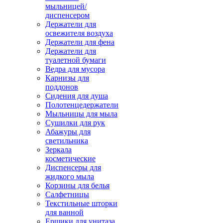
мыльницей/
диспенсером
Держатели для
освежителя воздуха
Держатели для фена
Держатели для
туалетной бумаги
Ведра для мусора
Карнизы для
поддонов
Сидения для душа
Полотенцедержатели
Мыльницы для мыла
Сушилки для рук
Абажуры для
светильника
Зеркала
косметические
Диспенсеры для
жидкого мыла
Корзины для белья
Салфетницы
Текстильные шторки
для ванной
Ершики для унитаза