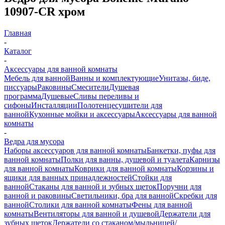
10907-CR хром
Главная
-
Каталог
-
Аксессуары для ванной комнаты
Мебель для ванной
Ванны и комплектующие
Унитазы, биде,
писсуары
Раковины
Смесители
Душевая
программа
Душевые
Сливы переливы и
сифоны
Инсталляции
Полотенцесушители для
ванной
Кухонные мойки и аксессуары
Аксессуары для ванной
комнаты
-
Ведра для мусора
Наборы аксессуаров для ванной комнаты
Банкетки, пуфы для
ванной комнаты
Полки для ванны, душевой и туалета
Карнизы
для ванной комнаты
Коврики для ванной комнаты
Корзины и
ящики для ванных принадлежностей
Стойки для
ванной
Стаканы для ванной и зубных щеток
Поручни для
ванной и раковины
Светильники, бра для ванной
Скребки для
ванной
Столики для ванной комнаты
Фены для ванной
комнаты
Вентиляторы для ванной и душевой
Держатели для
зубных щеток
Держатели со стаканом/мыльницей/