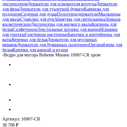
диспенсером
Держатели для освежителя воздуха
Держатели
для фена
Держатели для туалетной бумаги
Карнизы для
поддонов
Сидения для душа
Полотенцедержатели
Мыльницы
для мыла
Сушилки для рук
Абажуры для светильника
Зеркала
косметические
Диспенсеры для жидкого мыла
Корзины для
белья
Салфетницы
Текстильные шторки для ванной
Ершики
для унитаза
Газетницы настенные
Баночки и контейнеры для
ваты
Веревки для белья
Держатели для мусорных
мешков
Держатели для бумажных полотенец
Органайзеры для
белья
Крючки для ванной и кухни
-
Ведро для мусора Boheme Murano 10907-CR хром
Артикул:
10907-CR
38 708
₽