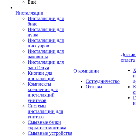
Ещё
Инсталляции
Инсталляции для
биде
Инсталляции для
душа
Инсталляции для
писсуаров
Инсталляции для
Достав
раковины
оплата
Инсталляции для
чаш Генуя
Х
О компании
Кнопки для
и
инсталляций
Сотрудничество
д
Комплекты
Отзывы
К
крепления для
о
инсталляций
Г
унитазов
н
Системы
инсталляции для
унитаза
Смывные бачки
скрытого монтажа
Смывные устройства