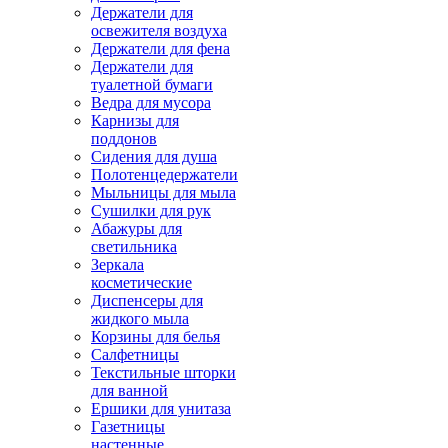
Держатели для
освежителя воздуха
Держатели для фена
Держатели для
туалетной бумаги
Ведра для мусора
Карнизы для
поддонов
Сидения для душа
Полотенцедержатели
Мыльницы для мыла
Сушилки для рук
Абажуры для
светильника
Зеркала
косметические
Диспенсеры для
жидкого мыла
Корзины для белья
Салфетницы
Текстильные шторки
для ванной
Ершики для унитаза
Газетницы
настенные