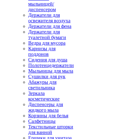
мыльницей/
диспенсером
Держатели для
освежителя воздуха
Держатели для фена
Держатели для
туалетной бумаги
Ведра для мусора
Карнизы для
поддонов
Сидения для душа
Полотенцедержатели
Мыльницы для мыла
Сушилки для рук
Абажуры для
светильника
Зеркала
косметические
Диспенсеры для
жидкого мыла
Корзины для белья
Салфетницы
Текстильные шторки
для ванной
Ершики для унитаза