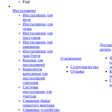
Ещё
Инсталляции
Инсталляции для
биде
Инсталляции для
душа
Инсталляции для
писсуаров
Инсталляции для
Достав
раковины
оплата
Инсталляции для
чаш Генуя
Х
О компании
Кнопки для
и
инсталляций
Сотрудничество
д
Комплекты
Отзывы
К
крепления для
о
инсталляций
Г
унитазов
н
Системы
инсталляции для
унитаза
Смывные бачки
скрытого монтажа
Смывные устройства