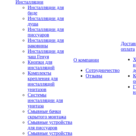
Инсталляции
Инсталляции для
биде
Инсталляции для
душа
Инсталляции для
писсуаров
Инсталляции для
Достав
раковины
оплата
Инсталляции для
чаш Генуя
Х
О компании
Кнопки для
и
инсталляций
Сотрудничество
д
Комплекты
Отзывы
К
крепления для
о
инсталляций
Г
унитазов
н
Системы
инсталляции для
унитаза
Смывные бачки
скрытого монтажа
Смывные устройства
для писсуаров
Смывные устройства