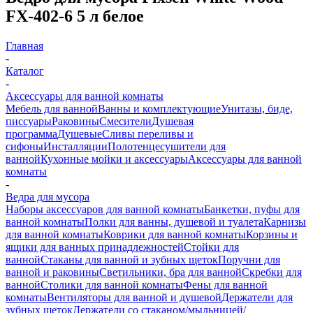
FX-402-6 5 л белое
Главная
-
Каталог
-
Аксессуары для ванной комнаты
Мебель для ванной
Ванны и комплектующие
Унитазы, биде,
писсуары
Раковины
Смесители
Душевая
программа
Душевые
Сливы переливы и
сифоны
Инсталляции
Полотенцесушители для
ванной
Кухонные мойки и аксессуары
Аксессуары для ванной
комнаты
-
Ведра для мусора
Наборы аксессуаров для ванной комнаты
Банкетки, пуфы для
ванной комнаты
Полки для ванны, душевой и туалета
Карнизы
для ванной комнаты
Коврики для ванной комнаты
Корзины и
ящики для ванных принадлежностей
Стойки для
ванной
Стаканы для ванной и зубных щеток
Поручни для
ванной и раковины
Светильники, бра для ванной
Скребки для
ванной
Столики для ванной комнаты
Фены для ванной
комнаты
Вентиляторы для ванной и душевой
Держатели для
зубных щеток
Держатели со стаканом/мыльницей/