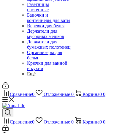
Газетницы
настенные
Баночки и
контейнеры для ваты
Веревки для белья
Держатели для
мусорных мешков
Держатели для
бумажных полотенец
Органайзеры для
белья
Крючки для ванной
и кухни
Ещё
Сравнение
0
Отложенные
0
Корзина
0
0
Сравнение
0
Отложенные
0
Корзина
0
0