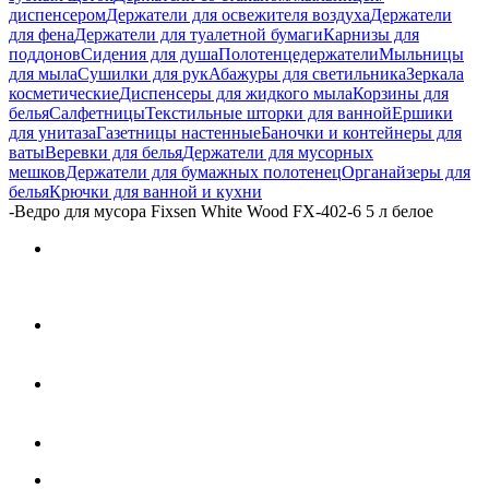
диспенсером
Держатели для освежителя воздуха
Держатели
для фена
Держатели для туалетной бумаги
Карнизы для
поддонов
Сидения для душа
Полотенцедержатели
Мыльницы
для мыла
Сушилки для рук
Абажуры для светильника
Зеркала
косметические
Диспенсеры для жидкого мыла
Корзины для
белья
Салфетницы
Текстильные шторки для ванной
Ершики
для унитаза
Газетницы настенные
Баночки и контейнеры для
ваты
Веревки для белья
Держатели для мусорных
мешков
Держатели для бумажных полотенец
Органайзеры для
белья
Крючки для ванной и кухни
-
Ведро для мусора Fixsen White Wood FX-402-6 5 л белое