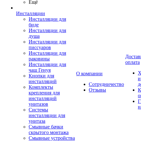
Ещё
Инсталляции
Инсталляции для
биде
Инсталляции для
душа
Инсталляции для
писсуаров
Инсталляции для
Достав
раковины
оплата
Инсталляции для
чаш Генуя
Х
О компании
Кнопки для
и
инсталляций
Сотрудничество
д
Комплекты
Отзывы
К
крепления для
о
инсталляций
Г
унитазов
н
Системы
инсталляции для
унитаза
Смывные бачки
скрытого монтажа
Смывные устройства