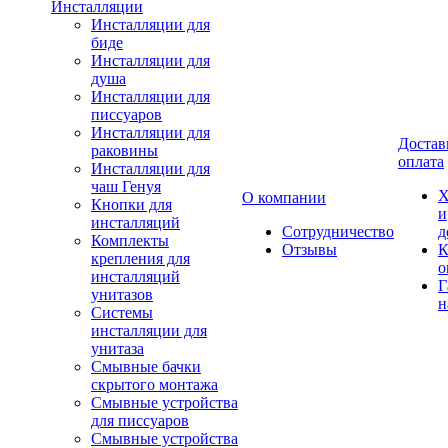
Инсталляции
Инсталляции для
биде
Инсталляции для
душа
Инсталляции для
писсуаров
Инсталляции для
Достав
раковины
оплата
Инсталляции для
чаш Генуя
Х
О компании
Кнопки для
и
инсталляций
Сотрудничество
д
Комплекты
Отзывы
К
крепления для
о
инсталляций
Г
унитазов
н
Системы
инсталляции для
унитаза
Смывные бачки
скрытого монтажа
Смывные устройства
для писсуаров
Смывные устройства