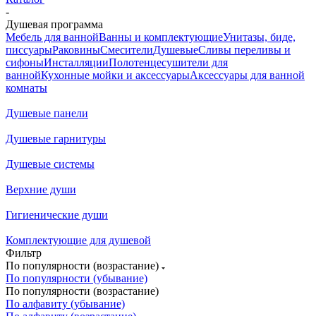
-
Душевая программа
Мебель для ванной
Ванны и комплектующие
Унитазы, биде,
писсуары
Раковины
Смесители
Душевые
Сливы переливы и
сифоны
Инсталляции
Полотенцесушители для
ванной
Кухонные мойки и аксессуары
Аксессуары для ванной
комнаты
Душевые панели
Душевые гарнитуры
Душевые системы
Верхние души
Гигиенические души
Комплектующие для душевой
Фильтр
По популярности (возрастание)
По популярности (убывание)
По популярности (возрастание)
По алфавиту (убывание)