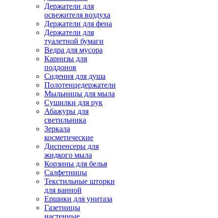
Держатели для
освежителя воздуха
Держатели для фена
Держатели для
туалетной бумаги
Ведра для мусора
Карнизы для
поддонов
Сидения для душа
Полотенцедержатели
Мыльницы для мыла
Сушилки для рук
Абажуры для
светильника
Зеркала
косметические
Диспенсеры для
жидкого мыла
Корзины для белья
Салфетницы
Текстильные шторки
для ванной
Ершики для унитаза
Газетницы
настенные