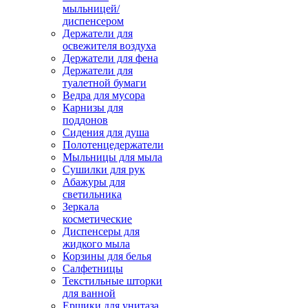
мыльницей/
диспенсером
Держатели для
освежителя воздуха
Держатели для фена
Держатели для
туалетной бумаги
Ведра для мусора
Карнизы для
поддонов
Сидения для душа
Полотенцедержатели
Мыльницы для мыла
Сушилки для рук
Абажуры для
светильника
Зеркала
косметические
Диспенсеры для
жидкого мыла
Корзины для белья
Салфетницы
Текстильные шторки
для ванной
Ершики для унитаза