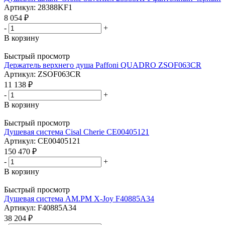
Артикул: 28388KF1
8 054
₽
-
+
В корзину
Быстрый просмотр
Держатель верхнего душа Paffoni QUADRO ZSOF063CR
Артикул: ZSOF063CR
11 138
₽
-
+
В корзину
Быстрый просмотр
Душевая система Cisal Cherie CE00405121
Артикул: CE00405121
150 470
₽
-
+
В корзину
Быстрый просмотр
Душевая система AM.PM X-Joy F40885A34
Артикул: F40885A34
38 204
₽