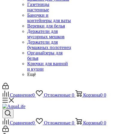
Газетницы
настенные
Баночки и
контейнеры для ваты
Веревки для белья
Держатели для
мусорных мешков
Держатели для
бумажных полотенец
Органайзеры для
белья
Крючки для ванной
и кухни
Ещё
Сравнение
0
Отложенные
0
Корзина
0
0
Сравнение
0
Отложенные
0
Корзина
0
0