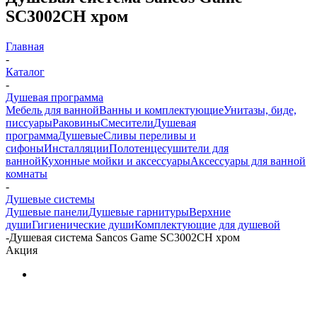
SC3002CH хром
Главная
-
Каталог
-
Душевая программа
Мебель для ванной
Ванны и комплектующие
Унитазы, биде,
писсуары
Раковины
Смесители
Душевая
программа
Душевые
Сливы переливы и
сифоны
Инсталляции
Полотенцесушители для
ванной
Кухонные мойки и аксессуары
Аксессуары для ванной
комнаты
-
Душевые системы
Душевые панели
Душевые гарнитуры
Верхние
души
Гигиенические души
Комплектующие для душевой
-
Душевая система Sancos Game SC3002CH хром
Акция