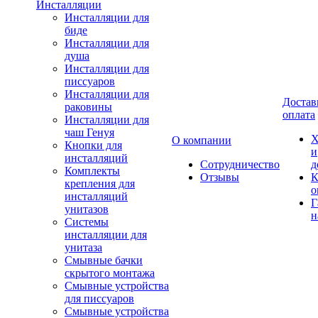
Инсталляции
Инсталляции для
биде
Инсталляции для
душа
Инсталляции для
писсуаров
Инсталляции для
Достав
раковины
оплата
Инсталляции для
чаш Генуя
Х
О компании
Кнопки для
и
инсталляций
Сотрудничество
д
Комплекты
Отзывы
К
крепления для
о
инсталляций
Г
унитазов
н
Системы
инсталляции для
унитаза
Смывные бачки
скрытого монтажа
Смывные устройства
для писсуаров
Смывные устройства