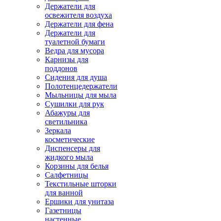
Держатели для
освежителя воздуха
Держатели для фена
Держатели для
туалетной бумаги
Ведра для мусора
Карнизы для
поддонов
Сидения для душа
Полотенцедержатели
Мыльницы для мыла
Сушилки для рук
Абажуры для
светильника
Зеркала
косметические
Диспенсеры для
жидкого мыла
Корзины для белья
Салфетницы
Текстильные шторки
для ванной
Ершики для унитаза
Газетницы
настенные