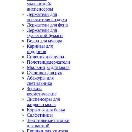
мыльницей/
диспенсером
Держатели для
освежителя воздуха
Держатели для фена
Держатели для
туалетной бумаги
Ведра для мусора
Карнизы для
поддонов
Сидения для душа
Полотенцедержатели
Мыльницы для мыла
Сушилки для рук
Абажуры для
светильника
Зеркала
косметические
Диспенсеры для
жидкого мыла
Корзины для белья
Салфетницы
Текстильные шторки
для ванной
Ершики для унитаза