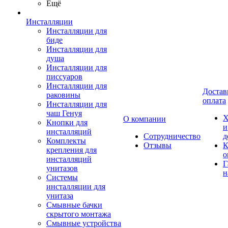
Ещё
Инсталляции
Инсталляции для
биде
Инсталляции для
душа
Инсталляции для
писсуаров
Инсталляции для
Достав
раковины
оплата
Инсталляции для
чаш Генуя
Х
О компании
Кнопки для
и
инсталляций
Сотрудничество
д
Комплекты
Отзывы
К
крепления для
о
инсталляций
Г
унитазов
н
Системы
инсталляции для
унитаза
Смывные бачки
скрытого монтажа
Смывные устройства