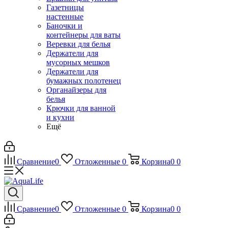
Газетницы
настенные
Баночки и
контейнеры для ваты
Веревки для белья
Держатели для
мусорных мешков
Держатели для
бумажных полотенец
Органайзеры для
белья
Крючки для ванной
и кухни
Ещё
Сравнение
0
Отложенные
0
Корзина
0
0
Сравнение
0
Отложенные
0
Корзина
0
0