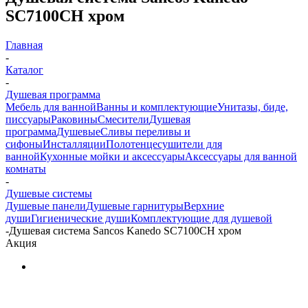
SC7100CH хром
Главная
-
Каталог
-
Душевая программа
Мебель для ванной
Ванны и комплектующие
Унитазы, биде,
писсуары
Раковины
Смесители
Душевая
программа
Душевые
Сливы переливы и
сифоны
Инсталляции
Полотенцесушители для
ванной
Кухонные мойки и аксессуары
Аксессуары для ванной
комнаты
-
Душевые системы
Душевые панели
Душевые гарнитуры
Верхние
души
Гигиенические души
Комплектующие для душевой
-
Душевая система Sancos Kanedo SC7100CH хром
Акция