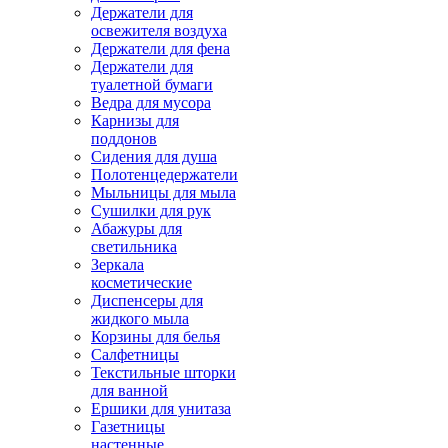
Держатели для
освежителя воздуха
Держатели для фена
Держатели для
туалетной бумаги
Ведра для мусора
Карнизы для
поддонов
Сидения для душа
Полотенцедержатели
Мыльницы для мыла
Сушилки для рук
Абажуры для
светильника
Зеркала
косметические
Диспенсеры для
жидкого мыла
Корзины для белья
Салфетницы
Текстильные шторки
для ванной
Ершики для унитаза
Газетницы
настенные