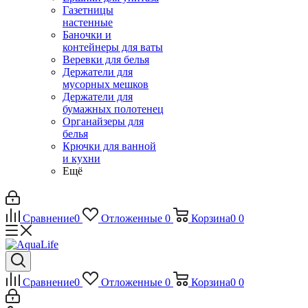
Газетницы
настенные
Баночки и
контейнеры для ваты
Веревки для белья
Держатели для
мусорных мешков
Держатели для
бумажных полотенец
Органайзеры для
белья
Крючки для ванной
и кухни
Ещё
Сравнение
0
Отложенные
0
Корзина
0
0
Сравнение
0
Отложенные
0
Корзина
0
0