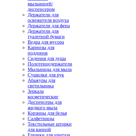
мыльницей/
диспенсером
Держатели для
освежителя воздуха
Держатели для фена
Держатели для
туалетной бумаги
Ведра для мусора
Карнизы для
поддонов
Сидения для душа
Полотенцедержатели
Мыльницы для мыла
Сушилки для рук
Абажуры для
светильника
Зеркала
косметические
Диспенсеры для
жидкого мыла
Корзины для белья
Салфетницы
Текстильные шторки
для ванной
Ершики для унитаза