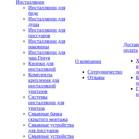
Инсталляции
Инсталляции для
биде
Инсталляции для
душа
Инсталляции для
писсуаров
Инсталляции для
Достав
раковины
оплата
Инсталляции для
чаш Генуя
Х
О компании
Кнопки для
и
инсталляций
Сотрудничество
д
Комплекты
Отзывы
К
крепления для
о
инсталляций
Г
унитазов
н
Системы
инсталляции для
унитаза
Смывные бачки
скрытого монтажа
Смывные устройства
для писсуаров
Смывные устройства