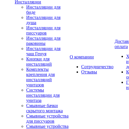
Инсталляции
Инсталляции для
биде
Инсталляции для
душа
Инсталляции для
писсуаров
Инсталляции для
Достав
раковины
оплата
Инсталляции для
чаш Генуя
Х
О компании
Кнопки для
и
инсталляций
Сотрудничество
д
Комплекты
Отзывы
К
крепления для
о
инсталляций
Г
унитазов
н
Системы
инсталляции для
унитаза
Смывные бачки
скрытого монтажа
Смывные устройства
для писсуаров
Смывные устройства