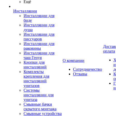
Ещё
Инсталляции
Инсталляции для
биде
Инсталляции для
душа
Инсталляции для
писсуаров
Инсталляции для
Достав
раковины
оплата
Инсталляции для
чаш Генуя
Х
О компании
Кнопки для
и
инсталляций
Сотрудничество
д
Комплекты
Отзывы
К
крепления для
о
инсталляций
Г
унитазов
н
Системы
инсталляции для
унитаза
Смывные бачки
скрытого монтажа
Смывные устройства