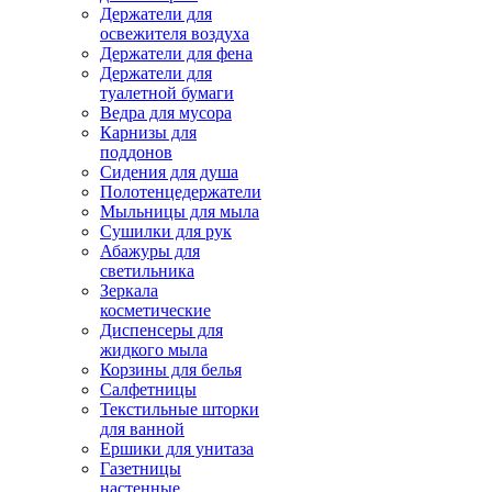
Держатели для
освежителя воздуха
Держатели для фена
Держатели для
туалетной бумаги
Ведра для мусора
Карнизы для
поддонов
Сидения для душа
Полотенцедержатели
Мыльницы для мыла
Сушилки для рук
Абажуры для
светильника
Зеркала
косметические
Диспенсеры для
жидкого мыла
Корзины для белья
Салфетницы
Текстильные шторки
для ванной
Ершики для унитаза
Газетницы
настенные