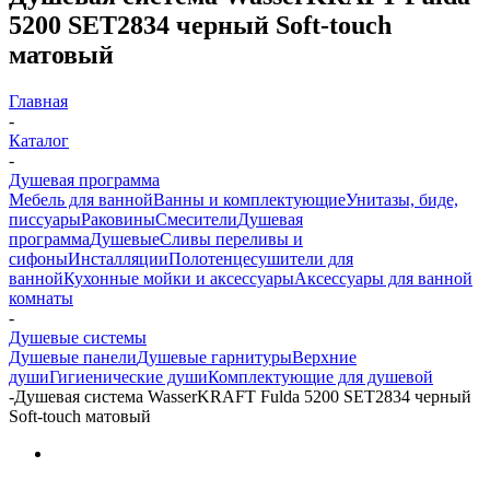
5200 SET2834 черный Soft-touch
матовый
Главная
-
Каталог
-
Душевая программа
Мебель для ванной
Ванны и комплектующие
Унитазы, биде,
писсуары
Раковины
Смесители
Душевая
программа
Душевые
Сливы переливы и
сифоны
Инсталляции
Полотенцесушители для
ванной
Кухонные мойки и аксессуары
Аксессуары для ванной
комнаты
-
Душевые системы
Душевые панели
Душевые гарнитуры
Верхние
души
Гигиенические души
Комплектующие для душевой
-
Душевая система WasserKRAFT Fulda 5200 SET2834 черный
Soft-touch матовый