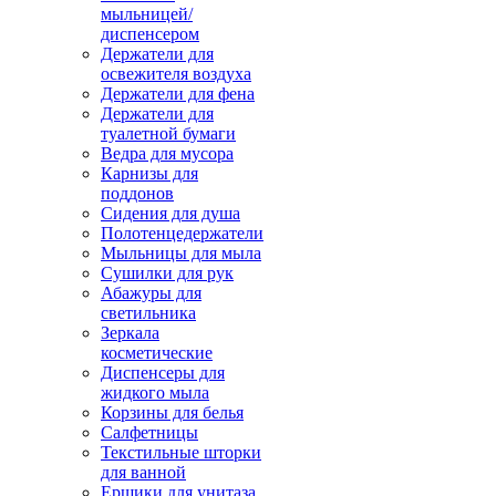
мыльницей/
диспенсером
Держатели для
освежителя воздуха
Держатели для фена
Держатели для
туалетной бумаги
Ведра для мусора
Карнизы для
поддонов
Сидения для душа
Полотенцедержатели
Мыльницы для мыла
Сушилки для рук
Абажуры для
светильника
Зеркала
косметические
Диспенсеры для
жидкого мыла
Корзины для белья
Салфетницы
Текстильные шторки
для ванной
Ершики для унитаза