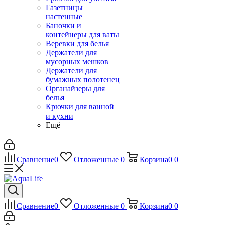
Газетницы
настенные
Баночки и
контейнеры для ваты
Веревки для белья
Держатели для
мусорных мешков
Держатели для
бумажных полотенец
Органайзеры для
белья
Крючки для ванной
и кухни
Ещё
Сравнение
0
Отложенные
0
Корзина
0
0
Сравнение
0
Отложенные
0
Корзина
0
0