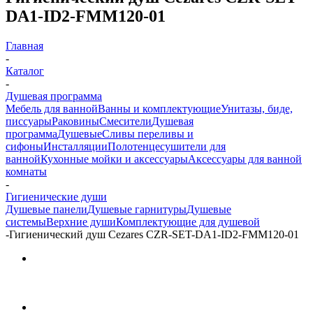
DA1-ID2-FMM120-01
Главная
-
Каталог
-
Душевая программа
Мебель для ванной
Ванны и комплектующие
Унитазы, биде,
писсуары
Раковины
Смесители
Душевая
программа
Душевые
Сливы переливы и
сифоны
Инсталляции
Полотенцесушители для
ванной
Кухонные мойки и аксессуары
Аксессуары для ванной
комнаты
-
Гигиенические души
Душевые панели
Душевые гарнитуры
Душевые
системы
Верхние души
Комплектующие для душевой
-
Гигиенический душ Cezares CZR-SET-DA1-ID2-FMM120-01