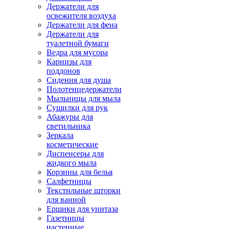
Держатели для
освежителя воздуха
Держатели для фена
Держатели для
туалетной бумаги
Ведра для мусора
Карнизы для
поддонов
Сидения для душа
Полотенцедержатели
Мыльницы для мыла
Сушилки для рук
Абажуры для
светильника
Зеркала
косметические
Диспенсеры для
жидкого мыла
Корзины для белья
Салфетницы
Текстильные шторки
для ванной
Ершики для унитаза
Газетницы
настенные