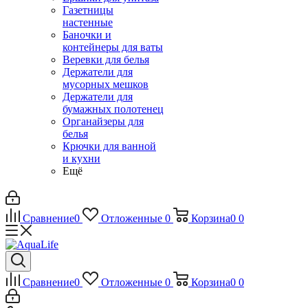
Газетницы
настенные
Баночки и
контейнеры для ваты
Веревки для белья
Держатели для
мусорных мешков
Держатели для
бумажных полотенец
Органайзеры для
белья
Крючки для ванной
и кухни
Ещё
Сравнение
0
Отложенные
0
Корзина
0
0
Сравнение
0
Отложенные
0
Корзина
0
0