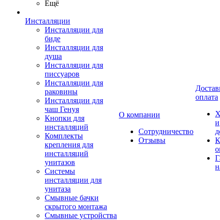
Ещё
Инсталляции
Инсталляции для
биде
Инсталляции для
душа
Инсталляции для
писсуаров
Инсталляции для
Достав
раковины
оплата
Инсталляции для
чаш Генуя
Х
О компании
Кнопки для
и
инсталляций
Сотрудничество
д
Комплекты
Отзывы
К
крепления для
о
инсталляций
Г
унитазов
н
Системы
инсталляции для
унитаза
Смывные бачки
скрытого монтажа
Смывные устройства