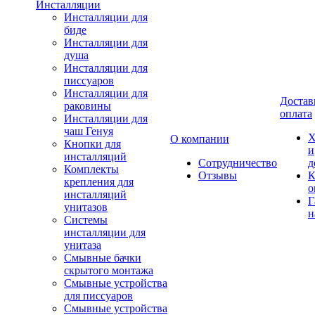
Инсталляции
Инсталляции для
биде
Инсталляции для
душа
Инсталляции для
писсуаров
Инсталляции для
Достав
раковины
оплата
Инсталляции для
чаш Генуя
Х
О компании
Кнопки для
и
инсталляций
Сотрудничество
д
Комплекты
Отзывы
К
крепления для
о
инсталляций
Г
унитазов
н
Системы
инсталляции для
унитаза
Смывные бачки
скрытого монтажа
Смывные устройства
для писсуаров
Смывные устройства