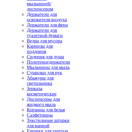
мыльницей/
диспенсером
Держатели для
освежителя воздуха
Держатели для фена
Держатели для
туалетной бумаги
Ведра для мусора
Карнизы для
поддонов
Сидения для душа
Полотенцедержатели
Мыльницы для мыла
Сушилки для рук
Абажуры для
светильника
Зеркала
косметические
Диспенсеры для
жидкого мыла
Корзины для белья
Салфетницы
Текстильные шторки
для ванной
Ершики для унитаза