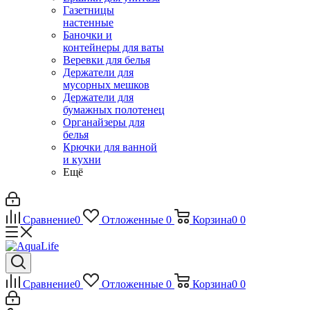
Газетницы
настенные
Баночки и
контейнеры для ваты
Веревки для белья
Держатели для
мусорных мешков
Держатели для
бумажных полотенец
Органайзеры для
белья
Крючки для ванной
и кухни
Ещё
Сравнение
0
Отложенные
0
Корзина
0
0
Сравнение
0
Отложенные
0
Корзина
0
0