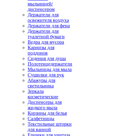
мыльницей/
диспенсером
Держатели для
освежителя воздуха
Держатели для фена
Держатели для
туалетной бумаги
Ведра для мусора
Карнизы для
поддонов
Сидения для душа
Полотенцедержатели
Мыльницы для мыла
Сушилки для рук
Абажуры для
светильника
Зеркала
косметические
Диспенсеры для
жидкого мыла
Корзины для белья
Салфетницы
Текстильные шторки
для ванной
Ершики для унитаза