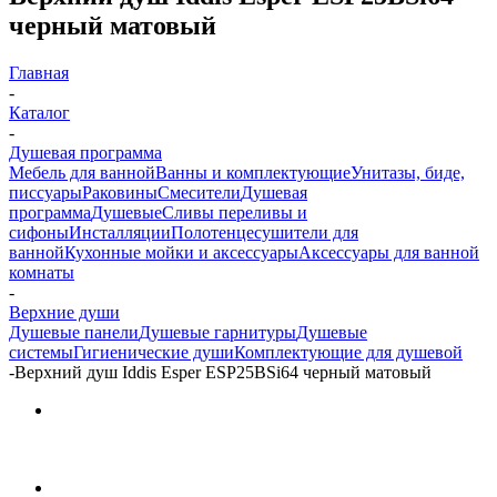
черный матовый
Главная
-
Каталог
-
Душевая программа
Мебель для ванной
Ванны и комплектующие
Унитазы, биде,
писсуары
Раковины
Смесители
Душевая
программа
Душевые
Сливы переливы и
сифоны
Инсталляции
Полотенцесушители для
ванной
Кухонные мойки и аксессуары
Аксессуары для ванной
комнаты
-
Верхние души
Душевые панели
Душевые гарнитуры
Душевые
системы
Гигиенические души
Комплектующие для душевой
-
Верхний душ Iddis Esper ESP25BSi64 черный матовый