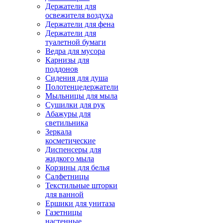
Держатели для
освежителя воздуха
Держатели для фена
Держатели для
туалетной бумаги
Ведра для мусора
Карнизы для
поддонов
Сидения для душа
Полотенцедержатели
Мыльницы для мыла
Сушилки для рук
Абажуры для
светильника
Зеркала
косметические
Диспенсеры для
жидкого мыла
Корзины для белья
Салфетницы
Текстильные шторки
для ванной
Ершики для унитаза
Газетницы
настенные