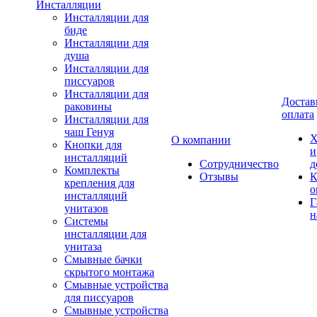
Инсталляции
Инсталляции для
биде
Инсталляции для
душа
Инсталляции для
писсуаров
Инсталляции для
Достав
раковины
оплата
Инсталляции для
чаш Генуя
Х
О компании
Кнопки для
и
инсталляций
Сотрудничество
д
Комплекты
Отзывы
К
крепления для
о
инсталляций
Г
унитазов
н
Системы
инсталляции для
унитаза
Смывные бачки
скрытого монтажа
Смывные устройства
для писсуаров
Смывные устройства