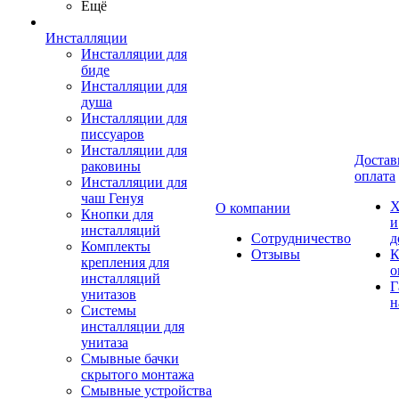
Ещё
Инсталляции
Инсталляции для
биде
Инсталляции для
душа
Инсталляции для
писсуаров
Инсталляции для
Достав
раковины
оплата
Инсталляции для
чаш Генуя
Х
О компании
Кнопки для
и
инсталляций
Сотрудничество
д
Комплекты
Отзывы
К
крепления для
о
инсталляций
Г
унитазов
н
Системы
инсталляции для
унитаза
Смывные бачки
скрытого монтажа
Смывные устройства