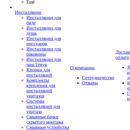
Ещё
Инсталляции
Инсталляции для
биде
Инсталляции для
душа
Инсталляции для
писсуаров
Инсталляции для
Достав
раковины
оплата
Инсталляции для
чаш Генуя
Х
О компании
Кнопки для
и
инсталляций
Сотрудничество
д
Комплекты
Отзывы
К
крепления для
о
инсталляций
Г
унитазов
н
Системы
инсталляции для
унитаза
Смывные бачки
скрытого монтажа
Смывные устройства