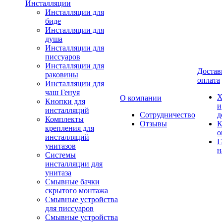
Инсталляции
Инсталляции для
биде
Инсталляции для
душа
Инсталляции для
писсуаров
Инсталляции для
Достав
раковины
оплата
Инсталляции для
чаш Генуя
Х
О компании
Кнопки для
и
инсталляций
Сотрудничество
д
Комплекты
Отзывы
К
крепления для
о
инсталляций
Г
унитазов
н
Системы
инсталляции для
унитаза
Смывные бачки
скрытого монтажа
Смывные устройства
для писсуаров
Смывные устройства