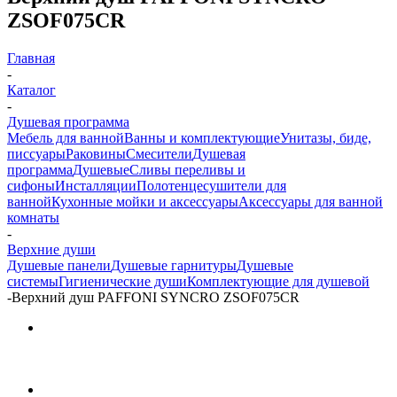
ZSOF075CR
Главная
-
Каталог
-
Душевая программа
Мебель для ванной
Ванны и комплектующие
Унитазы, биде,
писсуары
Раковины
Смесители
Душевая
программа
Душевые
Сливы переливы и
сифоны
Инсталляции
Полотенцесушители для
ванной
Кухонные мойки и аксессуары
Аксессуары для ванной
комнаты
-
Верхние души
Душевые панели
Душевые гарнитуры
Душевые
системы
Гигиенические души
Комплектующие для душевой
-
Верхний душ PAFFONI SYNCRO ZSOF075CR