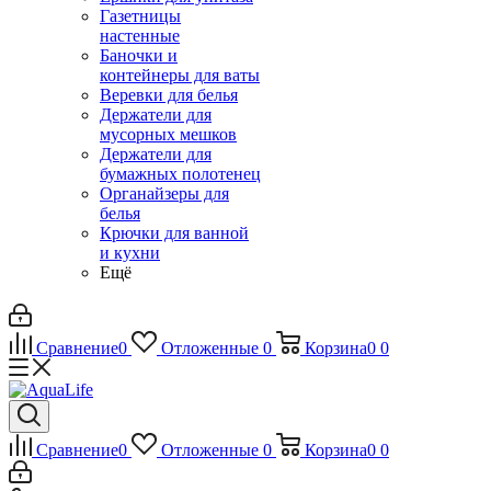
Газетницы
настенные
Баночки и
контейнеры для ваты
Веревки для белья
Держатели для
мусорных мешков
Держатели для
бумажных полотенец
Органайзеры для
белья
Крючки для ванной
и кухни
Ещё
Сравнение
0
Отложенные
0
Корзина
0
0
Сравнение
0
Отложенные
0
Корзина
0
0