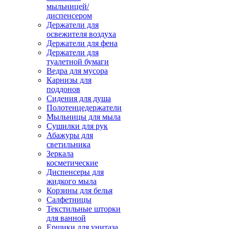
мыльницей/
диспенсером
Держатели для
освежителя воздуха
Держатели для фена
Держатели для
туалетной бумаги
Ведра для мусора
Карнизы для
поддонов
Сидения для душа
Полотенцедержатели
Мыльницы для мыла
Сушилки для рук
Абажуры для
светильника
Зеркала
косметические
Диспенсеры для
жидкого мыла
Корзины для белья
Салфетницы
Текстильные шторки
для ванной
Ершики для унитаза