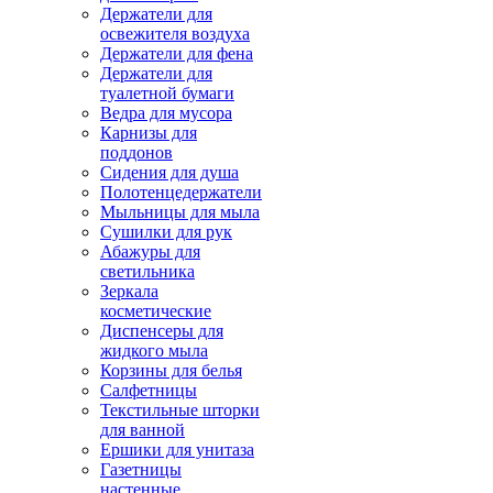
Держатели для
освежителя воздуха
Держатели для фена
Держатели для
туалетной бумаги
Ведра для мусора
Карнизы для
поддонов
Сидения для душа
Полотенцедержатели
Мыльницы для мыла
Сушилки для рук
Абажуры для
светильника
Зеркала
косметические
Диспенсеры для
жидкого мыла
Корзины для белья
Салфетницы
Текстильные шторки
для ванной
Ершики для унитаза
Газетницы
настенные