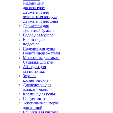
мыльницей/
диспенсером
Держатели для
освежителя воздуха
Держатели для фена
Держатели для
туалетной бумаги
Ведра для мусора
Карнизы для
поддонов
Сидения для душа
Полотенцедержатели
Мыльницы для мыла
Сушилки для рук
Абажуры для
светильника
Зеркала
косметические
Диспенсеры для
жидкого мыла
Корзины для белья
Салфетницы
Текстильные шторки
для ванной
Ершики для унитаза