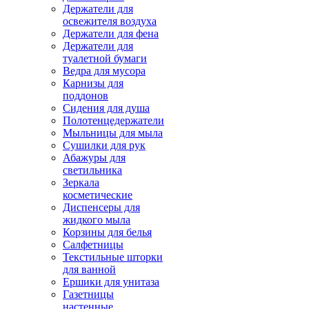
Держатели для
освежителя воздуха
Держатели для фена
Держатели для
туалетной бумаги
Ведра для мусора
Карнизы для
поддонов
Сидения для душа
Полотенцедержатели
Мыльницы для мыла
Сушилки для рук
Абажуры для
светильника
Зеркала
косметические
Диспенсеры для
жидкого мыла
Корзины для белья
Салфетницы
Текстильные шторки
для ванной
Ершики для унитаза
Газетницы
настенные