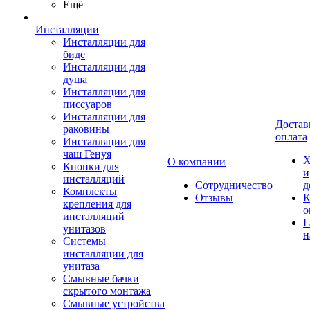
Ещё
Инсталляции
Инсталляции для
биде
Инсталляции для
душа
Инсталляции для
писсуаров
Инсталляции для
Достав
раковины
оплата
Инсталляции для
чаш Генуя
Х
О компании
Кнопки для
и
инсталляций
Сотрудничество
д
Комплекты
Отзывы
К
крепления для
о
инсталляций
Г
унитазов
н
Системы
инсталляции для
унитаза
Смывные бачки
скрытого монтажа
Смывные устройства