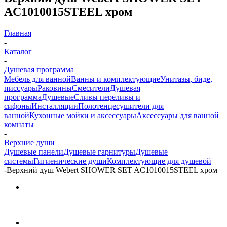
AC1010015STEEL хром
Главная
-
Каталог
-
Душевая программа
Мебель для ванной
Ванны и комплектующие
Унитазы, биде,
писсуары
Раковины
Смесители
Душевая
программа
Душевые
Сливы переливы и
сифоны
Инсталляции
Полотенцесушители для
ванной
Кухонные мойки и аксессуары
Аксессуары для ванной
комнаты
-
Верхние души
Душевые панели
Душевые гарнитуры
Душевые
системы
Гигиенические души
Комплектующие для душевой
-
Верхний душ Webert SHOWER SET AC1010015STEEL хром