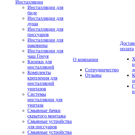
Инсталляции
Инсталляции для
биде
Инсталляции для
душа
Инсталляции для
писсуаров
Инсталляции для
Достав
раковины
оплата
Инсталляции для
чаш Генуя
Х
О компании
Кнопки для
и
инсталляций
Сотрудничество
д
Комплекты
Отзывы
К
крепления для
о
инсталляций
Г
унитазов
н
Системы
инсталляции для
унитаза
Смывные бачки
скрытого монтажа
Смывные устройства
для писсуаров
Смывные устройства