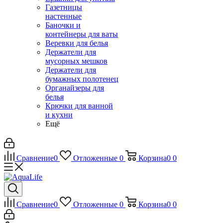
Газетницы
настенные
Баночки и
контейнеры для ваты
Веревки для белья
Держатели для
мусорных мешков
Держатели для
бумажных полотенец
Органайзеры для
белья
Крючки для ванной
и кухни
Ещё
Сравнение
0
Отложенные
0
Корзина
0
0
Сравнение
0
Отложенные
0
Корзина
0
0