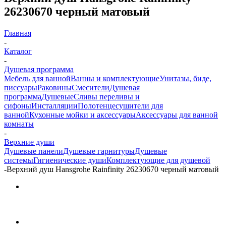
26230670 черный матовый
Главная
-
Каталог
-
Душевая программа
Мебель для ванной
Ванны и комплектующие
Унитазы, биде,
писсуары
Раковины
Смесители
Душевая
программа
Душевые
Сливы переливы и
сифоны
Инсталляции
Полотенцесушители для
ванной
Кухонные мойки и аксессуары
Аксессуары для ванной
комнаты
-
Верхние души
Душевые панели
Душевые гарнитуры
Душевые
системы
Гигиенические души
Комплектующие для душевой
-
Верхний душ Hansgrohe Rainfinity 26230670 черный матовый