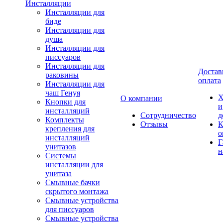
Инсталляции
Инсталляции для
биде
Инсталляции для
душа
Инсталляции для
писсуаров
Инсталляции для
Достав
раковины
оплата
Инсталляции для
чаш Генуя
Х
О компании
Кнопки для
и
инсталляций
Сотрудничество
д
Комплекты
Отзывы
К
крепления для
о
инсталляций
Г
унитазов
н
Системы
инсталляции для
унитаза
Смывные бачки
скрытого монтажа
Смывные устройства
для писсуаров
Смывные устройства