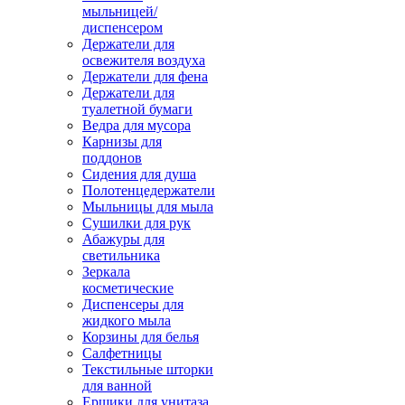
мыльницей/
диспенсером
Держатели для
освежителя воздуха
Держатели для фена
Держатели для
туалетной бумаги
Ведра для мусора
Карнизы для
поддонов
Сидения для душа
Полотенцедержатели
Мыльницы для мыла
Сушилки для рук
Абажуры для
светильника
Зеркала
косметические
Диспенсеры для
жидкого мыла
Корзины для белья
Салфетницы
Текстильные шторки
для ванной
Ершики для унитаза