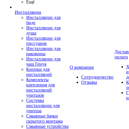
Ещё
Инсталляции
Инсталляции для
биде
Инсталляции для
душа
Инсталляции для
писсуаров
Инсталляции для
Достав
раковины
оплата
Инсталляции для
чаш Генуя
Х
О компании
Кнопки для
и
инсталляций
Сотрудничество
д
Комплекты
Отзывы
К
крепления для
о
инсталляций
Г
унитазов
н
Системы
инсталляции для
унитаза
Смывные бачки
скрытого монтажа
Смывные устройства