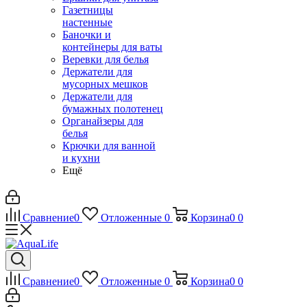
Газетницы
настенные
Баночки и
контейнеры для ваты
Веревки для белья
Держатели для
мусорных мешков
Держатели для
бумажных полотенец
Органайзеры для
белья
Крючки для ванной
и кухни
Ещё
Сравнение
0
Отложенные
0
Корзина
0
0
Сравнение
0
Отложенные
0
Корзина
0
0