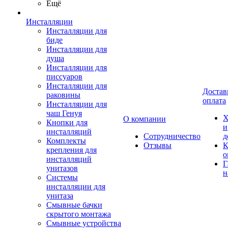
Ещё
Инсталляции
Инсталляции для
биде
Инсталляции для
душа
Инсталляции для
писсуаров
Инсталляции для
Достав
раковины
оплата
Инсталляции для
чаш Генуя
Х
О компании
Кнопки для
и
инсталляций
Сотрудничество
д
Комплекты
Отзывы
К
крепления для
о
инсталляций
Г
унитазов
н
Системы
инсталляции для
унитаза
Смывные бачки
скрытого монтажа
Смывные устройства