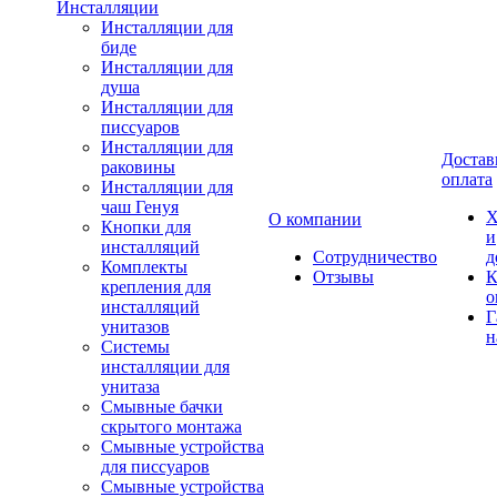
Инсталляции
Инсталляции для
биде
Инсталляции для
душа
Инсталляции для
писсуаров
Инсталляции для
Достав
раковины
оплата
Инсталляции для
чаш Генуя
Х
О компании
Кнопки для
и
инсталляций
Сотрудничество
д
Комплекты
Отзывы
К
крепления для
о
инсталляций
Г
унитазов
н
Системы
инсталляции для
унитаза
Смывные бачки
скрытого монтажа
Смывные устройства
для писсуаров
Смывные устройства