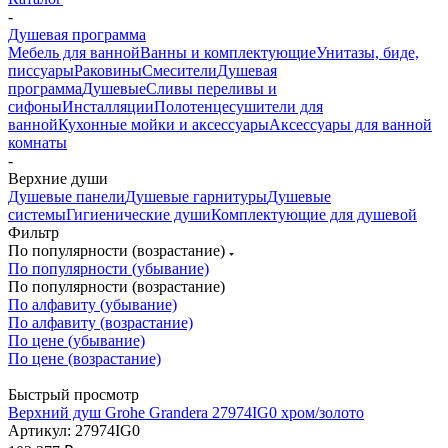
-
Душевая программа
Мебель для ванной
Ванны и комплектующие
Унитазы, биде,
писсуары
Раковины
Смесители
Душевая
программа
Душевые
Сливы переливы и
сифоны
Инсталляции
Полотенцесушители для
ванной
Кухонные мойки и аксессуары
Аксессуары для ванной
комнаты
-
Верхние души
Душевые панели
Душевые гарнитуры
Душевые
системы
Гигиенические души
Комплектующие для душевой
Фильтр
По популярности (возрастание)
По популярности (убывание)
По популярности (возрастание)
По алфавиту (убывание)
По алфавиту (возрастание)
По цене (убывание)
По цене (возрастание)
Быстрый просмотр
Верхний душ Grohe Grandera 27974IG0 хром/золото
Артикул: 27974IG0