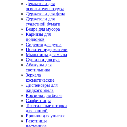
Держатели для
освежителя воздуха
Держатели для фена
Держатели для
туалетной бумаги
Ведра для мусора
Карнизы для
поддонов
Сидения для душа
Полотенцедержатели
Мыльницы для мыла
Сушилки для рук
Абажуры для
светильника
Зеркала
косметические
Диспенсеры для
жидкого мыла
Корзины для белья
Салфетницы
Текстильные шторки
для ванной
Ершики для унитаза
Газетницы
настенные