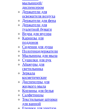
мыльницей/
диспенсером
Держатели для
освежителя воздуха
Держатели для фена
Держатели для
туалетной бумаги
Ведра для мусора
Карнизы для
поддонов
Сидения для душа
Полотенцедержатели
Мыльницы для мыла
Сушилки для рук
Абажуры для
светильника
Зеркала
косметические
Диспенсеры для
жидкого мыла
Корзины для белья
Салфетницы
Текстильные шторки
для ванной
Ершики для унитаза